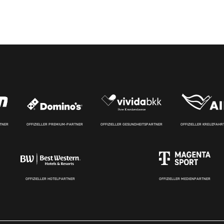
RTNER
OFFIZIELLER PREMIUM-PARTNER
OFFIZIELLER GESUNDHEITSPARTNER
OFFIZIELLER KREUZFAH
OFFIZIELLER HOTELPARTNER
OFFIZIELLER MEDIENPARTNER