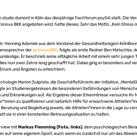
 studio dumont in Köln das diesjährige Fachforum psyGA statt. Die Ver
nova BKK angeboten wird, hatte dieses Jahr das Motto „Kein Stress 
 Dr. Henning Adamek aus dem Vorstand der Gesundheitsregion KölnBonn
enssprecher der
pronova BKK
, folgte als erste Redner Ben Matschke,
ndesliga. Er beschrieb seine alltägliche Arbeit mit einem sehr jungen
dies nun zwei Jahre lang geschafft hat. Dabei ging er besonders auf s
Druck und Ängsten zu erleichtern.
ologin Marion Sulprizio, die Geschäftsführerin der Initiative „Menta
igte an Studienergebnissen die besonderen Gefährdungen von Menschen
und Erkrankungen auf. Als Ergebnis dieser Erkenntnisse versuche ihr 
r*innen zu qualifizieren und natürlich Hilfe für erwachsene Athleten*in
n Beratung und Begleitung jeweils, die Athleten*innen in die Lage zu ver
tt sie in einer konstanten Betreuungssituation zu halten.
erview mit
Markus Flemming (Foto, links)
, dem psychologischen Ber
ser auf seine eigenem Sport, auch wenn es zunächst nur um das Abwend