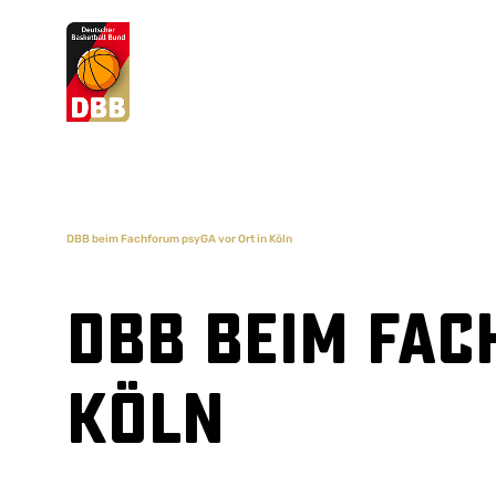
Suchvorschläge
Lorem Ipsum
Dolor Sit
Amet Valputo
DBB beim Fachforum psyGA vor Ort in Köln
DBB beim Fac
Köln