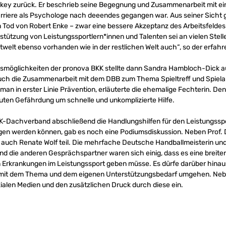
ockey zurück. Er beschrieb seine Begegnung und Zusammenarbeit mit 
rriere als Psychologe nach deeendes gegangen war. Aus seiner Sicht gi
n Tod von Robert Enke – zwar eine bessere Akzeptanz des Arbeitsfeldes
stützung von Leistungssportlern*innen und Talenten sei an vielen Stel
rtwelt ebenso vorhanden wie in der restlichen Welt auch“, so der erfa
smöglichkeiten der pronova BKK stellte dann Sandra Hambloch-Dick au
uch die Zusammenarbeit mit dem DBB zum Thema Spieltreff und Spiela
n in erster Linie Prävention, erläuterte die ehemalige Fechterin. Den
kuten Gefährdung um schnelle und unkomplizierte Hilfe.
Dachverband abschließend die Handlungshilfen für den Leistungssport
gen werden können, gab es noch eine Podiumsdiskussion. Neben Prof.
 auch Renate Wolf teil. Die mehrfache Deutsche Handballmeisterin und
nd die anderen Gesprächspartner waren sich einig, dass es eine breite
Erkrankungen im Leistungssport geben müsse. Es dürfe darüber hinaus
n mit dem Thema und dem eigenen Unterstützungsbedarf umgehen. Neb
ialen Medien und den zusätzlichen Druck durch diese ein.