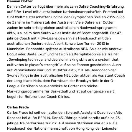
Damian Cotter
Damian Cotter verfügt über mehr als zehn Jahre Coaching-Erfahrung
auf FIBA-Level mit australischen Nationalmannschaften. Er stand bei
fünf Weltmeisterschaften und bei den Olympischen Spielen 2016 in Rio
de Janeiro im Trainerstab der Australier. Viele Jahre war Cotter
zudem im sehr erfolgreichen australischen Nachwuchsprogramm
aktiv, u.a. beim New South Wales Institute of Sport angestellt. Der 47-
jährige Coach mit FIBA-Lizenz gewann als Headcoach mit den
australischen Junioren das Albert Schweitzer Turnier 2010 in
Mannheim. Er coachte spätere australische NBA-Spieler wie Andrew
Bogut oder Dante Exum und hat sich als Kernphilosophie als Trainer
„Developing technical and decision making skills and a system that
cultivates to player´s strength“ auf seine Fahnen geschrieben. Auch
auf Vereinsebene war und ist Cotter aktiv, z.B. als Headcoach der
Sydney Kings in der australischen NBL oder aktuell als Assistant Coach
der Long Island Nets, dem Farmteam der Brooklyn Nets in der G-
League. Darüber hinaus entwickelte Cotter zahlreiche
Marketingprogramme für Basketball und ist auf der ganzen Welt
begehrter Referent bei Coach Clinics.
Carlos Frade
Carlos Frade ist seit der laufenden Spielzeit Assistant Coach von Aito
Reneses bei ALBA BERLIN. Der 43-Jährige blickt bereits auf eine 23-
jährige Trainerkarriere zurück. Auf seinen Stationen war er u.a. als
Headcoach der Nationalmannschaft von Hong Kong, der Leicester