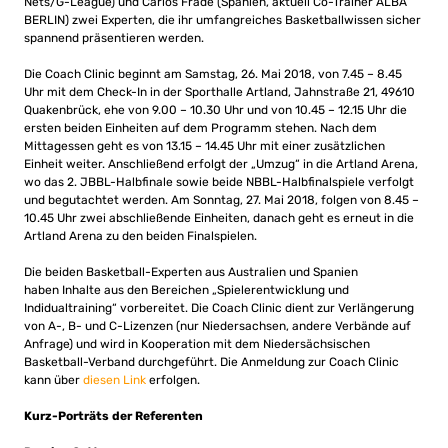
Nets/G-League) und Carlos Frade (Spanien, aktuell Co-Trainer ALBA
BERLIN) zwei Experten, die ihr umfangreiches Basketballwissen sicher
spannend präsentieren werden.
Die Coach Clinic beginnt am Samstag, 26. Mai 2018, von 7.45 – 8.45
Uhr mit dem Check-In in der Sporthalle Artland, Jahnstraße 21, 49610
Quakenbrück, ehe von 9.00 – 10.30 Uhr und von 10.45 – 12.15 Uhr die
ersten beiden Einheiten auf dem Programm stehen. Nach dem
Mittagessen geht es von 13.15 – 14.45 Uhr mit einer zusätzlichen
Einheit weiter. Anschließend erfolgt der „Umzug“ in die Artland Arena,
wo das 2. JBBL-Halbfinale sowie beide NBBL-Halbfinalspiele verfolgt
und begutachtet werden. Am Sonntag, 27. Mai 2018, folgen von 8.45 –
10.45 Uhr zwei abschließende Einheiten, danach geht es erneut in die
Artland Arena zu den beiden Finalspielen.
Die beiden Basketball-Experten aus Australien und Spanien
haben Inhalte aus den Bereichen „Spielerentwicklung und
Indidualtraining“ vorbereitet. Die Coach Clinic dient zur Verlängerung
von A-, B- und C-Lizenzen (nur Niedersachsen, andere Verbände auf
Anfrage) und wird in Kooperation mit dem Niedersächsischen
Basketball-Verband durchgeführt. Die Anmeldung zur Coach Clinic
kann über
diesen Link
erfolgen.
Kurz-Porträts der Referenten