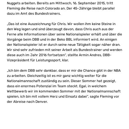
Nuggets arbeiten. Bereits am Mittwoch, 16. September 2015, tritt
Fleming die Reise nach Colorado an. Der 45-Jährige bleibt parallel
dazu im Amt des Bundestrainers.
„Das ist eine Auszeichnung für Chris. Wir wollen ihm keine Steine in
den Weg legen und sind überzeugt davon, dass Chris auch aus der
Ferne alle Informationen über seine Nationalspieler erhält und über die
Vorgänge beim DBB und in der Beko BBL informiert wird. An einigen
der Nationalspieler ist er durch seine neue Tätigkeit sogar näher dran.
Wir sind sehr zufrieden mit seiner Arbeit als Bundestrainer und werden
diese auch im Jahr 2016 fortsetzen“, stellte Armin Andres, DBB-
Vizepräsident für Leistungssport, klar.
„Ich bin dem DBB sehr dankbar, dass er mir die Chance gibt in der NBA
zu arbeiten. Gleichzeitig ist es mir ganz wichtig weiter für die
Nationalmannschaft zuständig zu sein. Dieser Sommer hat gezeigt,
dass ein enormes Potenzial im Team steckt. Egal, in welchem
Wettbewerb wir im kommenden Sommer mit der Nationalmannschaft
spielen, ich bin mit vollem Herz und Einsatz dabei“, sagte Fleming vor
der Abreise nach Denver.