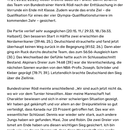
das Team von Bundestrainer Henrik Rödl nach der Enttäuschung in der
Vorrunde ein Ende mit Klasse. Zudem wurde das erste Ziel – die
Qualifikation für eines der vier Qlympia-Qualifikationsturniere im
kommenden Jahr – gesichert.
Die Partie verlief sehr ausgeglichen (20:15, 11./ 29:33, 18./36:33,
Halbzeit). Den besseren Start in Hälfte zwei erwischten die
Nordamerikaner (39:46, 25.), Deutschland strauchelte und fand jetzt
überhaupt keinen Weg zurück in die Begegnung (41:52, 26.). Dann aber
ging ein Ruck durchs deutsche Team, das zum 56:56-Ausgleich kam
(30.). Das Wechselbad der Gefühle hatte auch im Schlussabschnitt
Bestand. Akpinars Dreier zum 74:68 (39.) war die Vorentscheidung, die
nächsten Szenen wurden von den NBA-Profis Joseph, Schröder und
Kleber geprägt (78:71, 39.). Letztendlich brachte Deutschland den Sieg
über die Ziellinie.
Bundestrainer Rödl meinte anschließend: „Wir sind auch jetzt nicht da,
wo wir vor dem Turnier hinwollten. Aber meine Mannschaft hat
Charakter bewiesen und sich in einer schwierigen Situation gezeigt.
Wir haben gut gekämpft und vor allem an der Dreipunktelinie so gut
verteidigt, dass Kanada nur 23 Prozent getroffen hat. Das war ein
wesentlicher Schlüssel. Dennis war wieder sehr stark, auch andere
Jungs haben wir gefunden, Maxi, Joe und Robin. Die zwei Dreier von
Ismet am Ende haben uns diesen wichtigen Sieg gesichert. Ich bin