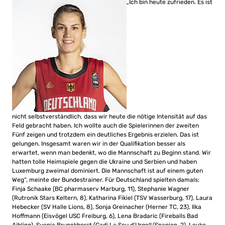
„Ich bin heute zufrieden. Es ist
nicht selbstverständlich, dass wir heute die nötige Intensität auf das
Feld gebracht haben. Ich wollte auch die Spielerinnen der zweiten
Fünf zeigen und trotzdem ein deutliches Ergebnis erzielen. Das ist
gelungen. Insgesamt waren wir in der Qualifikation besser als
erwartet, wenn man bedenkt, wo die Mannschaft zu Beginn stand. Wir
hatten tolle Heimspiele gegen die Ukraine und Serbien und haben
Luxemburg zweimal dominiert. Die Mannschaft ist auf einem guten
Weg“, meinte der Bundestrainer. Für Deutschland spielten damals:
Finja Schaake (BC pharmaserv Marburg, 11), Stephanie Wagner
(Rutronik Stars Keltern, 8), Katharina Fikiel (TSV Wasserburg, 17), Laura
Hebecker (SV Halle Lions, 8), Sonja Greinacher (Herner TC, 23), Ilka
Hoffmann (Eisvögel USC Freiburg, 6), Lena Bradaric (Fireballs Bad