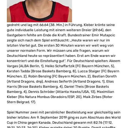
gedreht und lag mit 66:64 (38. Min.) in Führung. Kleber krönte seine
gute individuelle Leistung mit einem weiteren Dreier (69:64), den
Gastgebern fehlte am Ende die Kraft. Bundestrainer Emir Mutapcic
zeigte sich nach dem Spiel enttäuscht: „Heute waren wir nur im
letzten Viertel gut. Die ersten 30 Minuten waren wir weit weg von
unserer normalen Form. Wir müssen uns alle fragen, warum wir
Deutschland heute so repräsentiert haben. Erst am Ende waren wir
konzentriert und die Einstellung gut“. Für Deutschland spielten: Akeem
Vargas (ALBA Berlin, 1), Heiko Schaffartzik (FC Bayern München, 5),
Karsten Tadda (Brose Baskets Bamberg, 8), Lucca Staiger (FC Bayern
München, 2), Robin Benzing (FC Bayern München, 2), Bastian Doreth
(Artland Dragons, dnp), Andreas Seiferth (Artland Dragons, 1), Elias
Harris (Brose Baskets Bamberg, 4), Daniel Theis (Brose Baskets
Bamberg, 4), Dennis Schröder (Atlanta Hawks/USA, 13), Maximilian
Kleber (Rio Natura Monbus Obradoiro/ESP, 20), Maik Zirbes (Roter
Stern Belgrad, 17).
Spiel Nummer zwei mit persönlicher Bestleistung war gleichzeitig sein
bisher letztes: Am 9. September 2019 ging es zum Abschluss des World
Cup in China gegen Kanada. Deutschland gewann mit 82:76 (17:12,
19:21, 20:23, 26:20), Kleber erzielte dabei 20 Punkte. Damit schaffte