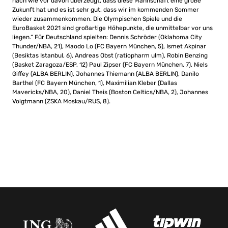
nach wie vor davon überzeugt, dass diese Mannschaft eine große
Zukunft hat und es ist sehr gut, dass wir im kommenden Sommer
wieder zusammenkommen. Die Olympischen Spiele und die
EuroBasket 2021 sind großartige Höhepunkte, die unmittelbar vor uns
liegen.“ Für Deutschland spielten: Dennis Schröder (Oklahoma City
Thunder/NBA, 21), Maodo Lo (FC Bayern München, 5), Ismet Akpinar
(Besiktas Istanbul, 6), Andreas Obst (ratiopharm ulm), Robin Benzing
(Basket Zaragoza/ESP, 12) Paul Zipser (FC Bayern München, 7), Niels
Giffey (ALBA BERLIN), Johannes Thiemann (ALBA BERLIN), Danilo
Barthel (FC Bayern München, 1), Maximilian Kleber (Dallas
Mavericks/NBA, 20), Daniel Theis (Boston Celtics/NBA, 2), Johannes
Voigtmann (ZSKA Moskau/RUS, 8).