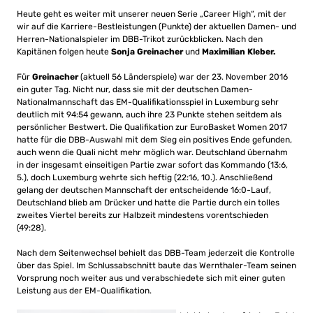
Heute geht es weiter mit unserer neuen Serie „Career High“, mit der
wir auf die Karriere-Bestleistungen (Punkte) der aktuellen Damen- und
Herren-Nationalspieler im DBB-Trikot zurückblicken. Nach den
Kapitänen folgen heute
Sonja Greinacher
und
Maximilian Kleber.
Für
Greinacher
(aktuell 56 Länderspiele) war der 23. November 2016
ein guter Tag. Nicht nur, dass sie mit der deutschen Damen-
Nationalmannschaft das EM-Qualifikationsspiel in Luxemburg sehr
deutlich mit 94:54 gewann, auch ihre 23 Punkte stehen seitdem als
persönlicher Bestwert. Die Qualifikation zur EuroBasket Women 2017
hatte für die DBB-Auswahl mit dem Sieg ein positives Ende gefunden,
auch wenn die Quali nicht mehr möglich war. Deutschland übernahm
in der insgesamt einseitigen Partie zwar sofort das Kommando (13:6,
5.), doch Luxemburg wehrte sich heftig (22:16, 10.). Anschließend
gelang der deutschen Mannschaft der entscheidende 16:0-Lauf,
Deutschland blieb am Drücker und hatte die Partie durch ein tolles
zweites Viertel bereits zur Halbzeit mindestens vorentschieden
(49:28).
Nach dem Seitenwechsel behielt das DBB-Team jederzeit die Kontrolle
über das Spiel. Im Schlussabschnitt baute das Wernthaler-Team seinen
Vorsprung noch weiter aus und verabschiedete sich mit einer guten
Leistung aus der EM-Qualifikation.