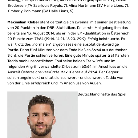
Aibling), Svenja Brunckhorst (Cadi La Seu d’Urgell/Spanien, 2), Levke
Brodersen (TV Saarlouis Royals, 7), Alina Hartmann (SV Halle Lions, 7),
Kimberly Pohlmann (SV Halle Lions, 5).
Maximilian Kleber
steht derzeit gleich zweimal mit seiner Bestleistung
von 20 Punkten in den DBB-Statistiken. Das erste Mal gelang ihm das
bereits am 13. August 2014, als er in der EM-Qualifikation in Österreich
20 Punkte zum 77:64 (19:14, 14:21, 15:20, 29:9)-Erfolg beisteuerte. Es
war trotz des „normalen“ Ergebnisses eine absolut denkwürdige
Partie. Denn fünf Minuten vor dem Ende hieß es 56:64 aus deutscher
Sicht, die Partie schien verloren. Eine gute Minute später traf Karsten
Tadda nach unsportlichem Foul seine beiden Freiwürfe und im
folgenden Angriff verwandelte Zirbes zum 60:64. Im Anschluss an die
Auszeit Österreichs verkürzte Maxi Kleber auf 61:64. Der Gegner
schien angeknockt und tat sich schwerer und schwerer. Tadda war
von der Linie erfolgreich und im Anschluss von Außen.
Deutschland hatte das Spiel