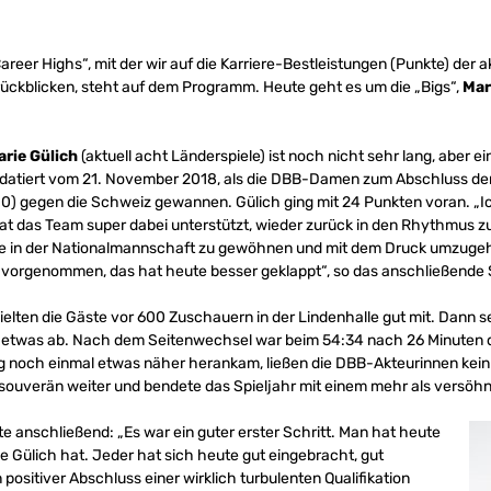
Career Highs“, mit der wir auf die Karriere-Bestleistungen (Punkte) der
rückblicken, steht auf dem Programm. Heute geht es um die „Bigs“,
Mar
arie Gülich
(aktuell acht Länderspiele) ist noch nicht sehr lang, aber 
e datiert vom 21. November 2018, als die DBB-Damen zum Abschluss der 
16:10) gegen die Schweiz gewannen. Gülich ging mit 24 Punkten voran. „
hat das Team super dabei unterstützt, wieder zurück in den Rhythmus
lle in der Nationalmannschaft zu gewöhnen und mit dem Druck umzugehe
 vorgenommen, das hat heute besser geklappt“, so das anschließende 
ielten die Gäste vor 600 Zuschauern in der Lindenhalle gut mit. Dann 
eit etwas ab. Nach dem Seitenwechsel war beim 54:34 nach 26 Minuten 
g noch einmal etwas näher herankam, ließen die DBB-Akteurinnen kei
ouverän weiter und bendete das Spieljahr mit einem mehr als versöhn
e anschließend: „Es war ein guter erster Schritt. Man hat heute
 Gülich hat. Jeder hat sich heute gut eingebracht, gut
n positiver Abschluss einer wirklich turbulenten Qualifikation