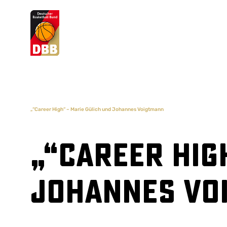
Suchvorschläge
Lorem Ipsum
Dolor Sit
Amet Valputo
„“Career High“ – Marie Gülich und Johannes Voigtmann
„“Career Hig
Johannes Vo