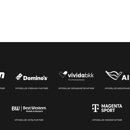
RTNER
OFFIZIELLER PREMIUM-PARTNER
OFFIZIELLER GESUNDHEITSPARTNER
OFFIZIELLER KREUZFAH
OFFIZIELLER HOTELPARTNER
OFFIZIELLER MEDIENPARTNER