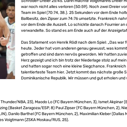
Schröder-Dreier 25:45. Dann machte Voigtmanns Dreier Ho
war noch nicht alles verloren (50:59). Noch zwei Dreier v
Team im Spiel (70:74, 38.). 25 Sekunden vor dem Ende hol
Ballbesitz, den Zipser zum 74:76 umsetzte. Frankreich n
vor dem Ende die Auszeit. Lo schickte danach Fournier an d
verwandelte. So stand es am Ende auch auf der Anzeigetaf
Das Statement von Henrik Rödl nach dem Spiel: „Das war f
heute. Jeder hat vom anderen genau gewusst, was kommt.
getroffen und sind dann nervös geworden. Wir hatten zuvi
Herz gezeigt und ich bin trotz der Niederlage stolz auf m
und hatten sogar noch eine kleine Siegchance. Frankreich 
talentierteste Team hier. Jetzt kommt das nächste große Sp
Dominikanische Republik. Wir müssen und gut erholen un
Thunder/NBA, 23), Maodo Lo (FC Bayern München, 3), Ismet Akpinar (Be
zing (Basket Zaragoza/ESP, 8) Paul Zipser (FC Bayern München, 2), Nie
, Danilo Barthel (FC Bayern München, 2), Maximilian Kleber (Dallas M
nes Voigtmann (ZSKA Moskau/RUS, 25).