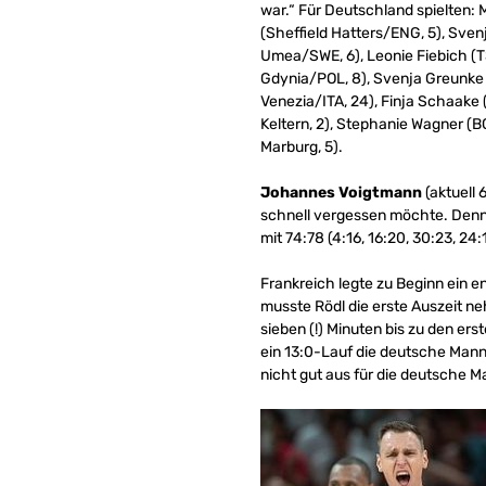
war.“ Für Deutschland spielten:
(Sheffield Hatters/ENG, 5), Sve
Umea/SWE, 6), Leonie Fiebich (T
Gdynia/POL, 8), Svenja Greunke 
Venezia/ITA, 24), Finja Schaake
Keltern, 2), Stephanie Wagner (
Marburg, 5).
Johannes Voigtmann
(aktuell 
schnell vergessen möchte. Denn
mit 74:78 (4:16, 16:20, 30:23, 2
Frankreich legte zu Beginn ein 
musste Rödl die erste Auszeit ne
sieben (!) Minuten bis zu den er
ein 13:0-Lauf die deutsche Manns
nicht gut aus für die deutsche M