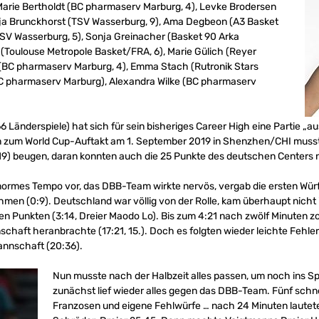
 Marie Bertholdt (BC pharmaserv Marburg, 4), Levke Brodersen
nja Brunckhorst (TSV Wasserburg, 9), Ama Degbeon (A3 Basket
SV Wasserburg, 5), Sonja Greinacher (Basket 90 Arka
(Toulouse Metropole Basket/FRA, 6), Marie Gülich (Reyer
 (BC pharmaserv Marburg, 4), Emma Stach (Rutronik Stars
BC pharmaserv Marburg), Alexandra Wilke (BC pharmaserv
66 Länderspiele) hat sich für sein bisheriges Career High eine Partie „a
 zum World Cup-Auftakt am 1. September 2019 in Shenzhen/CHI muss
4:19) beugen, daran konnten auch die 25 Punkte des deutschen Centers 
enormes Tempo vor, das DBB-Team wirkte nervös, vergab die ersten Wür
hmen (0:9). Deutschland war völlig von der Rolle, kam überhaupt nicht i
sten Punkten (3:14, Dreier Maodo Lo). Bis zum 4:21 nach zwölf Minuten 
chaft heranbrachte (17:21, 15.). Doch es folgten wieder leichte Fehl
annschaft (20:36).
Nun musste nach der Halbzeit alles passen, um noch ins 
zunächst lief wieder alles gegen das DBB-Team. Fünf schnell
Franzosen und eigene Fehlwürfe … nach 24 Minuten lautet