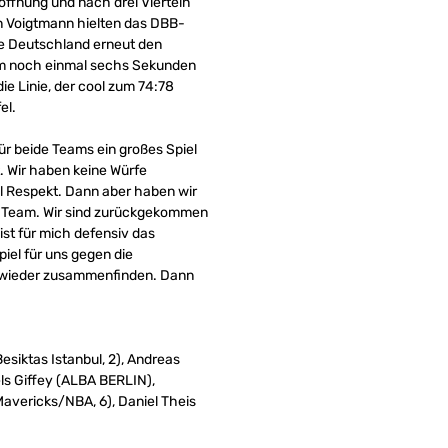
ffnung und nach drei Vierteln
on Voigtmann hielten das DBB-
te Deutschland erneut den
ahm noch einmal sechs Sekunden
ie Linie, der cool zum 74:78
el.
ür beide Teams ein großes Spiel
 Wir haben keine Würfe
el Respekt. Dann aber haben wir
ein Team. Wir sind zurückgekommen
ist für mich defensiv das
iel für uns gegen die
d wieder zusammenfinden. Dann
siktas Istanbul, 2), Andreas
ls Giffey (ALBA BERLIN),
avericks/NBA, 6), Daniel Theis