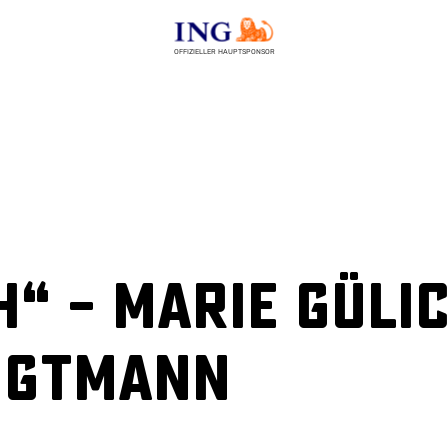
OFFIZIELLER HAUPTSPONSOR
h“ – Marie Güli
igtmann