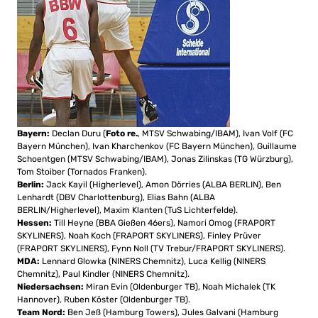
Bayern:
Declan Duru (
Foto re.
, MTSV Schwabing/IBAM), Ivan Volf (FC
Bayern München), Ivan Kharchenkov (FC Bayern München), Guillaume
Schoentgen (MTSV Schwabing/IBAM), Jonas Zilinskas (TG Würzburg),
Tom Stoiber (Tornados Franken).
Berlin:
Jack Kayil (Higherlevel), Amon Dörries (ALBA BERLIN), Ben
Lenhardt (DBV Charlottenburg), Elias Bahn (ALBA
BERLIN/Higherlevel), Maxim Klanten (TuS Lichterfelde).
Hessen:
Till Heyne (BBA Gießen 46ers), Namori Omog (FRAPORT
SKYLINERS), Noah Koch (FRAPORT SKYLINERS), Finley Prüver
(FRAPORT SKYLINERS), Fynn Noll (TV Trebur/FRAPORT SKYLINERS).
MDA:
Lennard Glowka (NINERS Chemnitz), Luca Kellig (NINERS
Chemnitz), Paul Kindler (NINERS Chemnitz).
Niedersachsen:
Miran Evin (Oldenburger TB), Noah Michalek (TK
Hannover), Ruben Köster (Oldenburger TB).
Team Nord:
Ben Jeß (Hamburg Towers), Jules Galvani (Hamburg