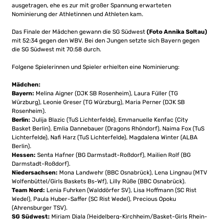
ausgetragen, ehe es zur mit großer Spannung erwarteten
Nominierung der Athletinnen und Athleten kam.
Das Finale der Mädchen gewann die SG Südwest
(Foto Annika Soltau)
mit 52:34 gegen den WBV. Bei den Jungen setzte sich Bayern gegen
die SG Südwest mit 70:58 durch.
Folgene Spielerinnen und Spieler erhielten eine Nominierung:
Mädchen:
Bayern:
Melina Aigner (DJK SB Rosenheim), Laura Füller (TG
Würzburg), Leonie Greser (TG Würzburg), Maria Perner (DJK SB
Rosenheim).
Berlin:
Julija Blazic (TuS Lichterfelde), Emmanuelle Kenfac (City
Basket Berlin), Emlia Dannebauer (Dragons Rhöndorf), Naima Fox (TuS
Lichterfelde), Nafi Harz (TuS Lichterfelde), Magdalena Winter (ALBA
Berlin).
Hessen:
Senta Hafner (BG Darmstadt-Roßdorf), Mailien Rolf (BG
Darmstadt-Roßdorf).
Niedersachsen:
Mona Landwehr (BBC Osnabrück), Lena Lingnau (MTV
Wolfenbüttel/Girls Baskets Bs-Wf), Lilly Rüße (BBC Osnabrück).
Team Nord:
Lenia Fuhrken (Walddörfer SV), Lisa Hoffmann (SC Rist
Wedel), Paula Huber-Saffer (SC Rist Wedel), Precious Opoku
(Ahrensburger TSV).
SG Südwest:
Miriam Diala (Heidelberg-Kirchheim/Basket-Girls Rhein-