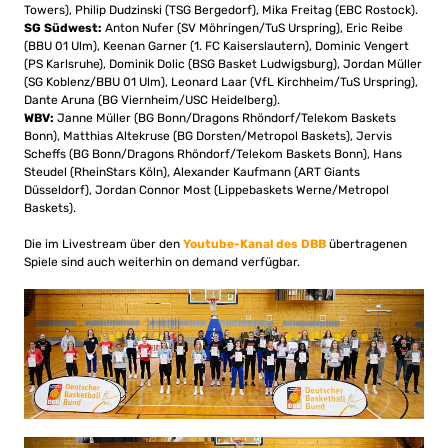
Towers), Philip Dudzinski (TSG Bergedorf), Mika Freitag (EBC Rostock).
SG Südwest:
Anton Nufer (SV Möhringen/TuS Urspring), Eric Reibe
(BBU 01 Ulm), Keenan Garner (1. FC Kaiserslautern), Dominic Vengert
(PS Karlsruhe), Dominik Dolic (BSG Basket Ludwigsburg), Jordan Müller
(SG Koblenz/BBU 01 Ulm), Leonard Laar (VfL Kirchheim/TuS Urspring),
Dante Aruna (BG Viernheim/USC Heidelberg).
WBV:
Janne Müller (BG Bonn/Dragons Rhöndorf/Telekom Baskets
Bonn), Matthias Altekruse (BG Dorsten/Metropol Baskets), Jervis
Scheffs (BG Bonn/Dragons Rhöndorf/Telekom Baskets Bonn), Hans
Steudel (RheinStars Köln), Alexander Kaufmann (ART Giants
Düsseldorf), Jordan Connor Most (Lippebaskets Werne/Metropol
Baskets).
Die im Livestream über den
Youtube-Kanal des DBB
übertragenen
Spiele sind auch weiterhin on demand verfügbar.