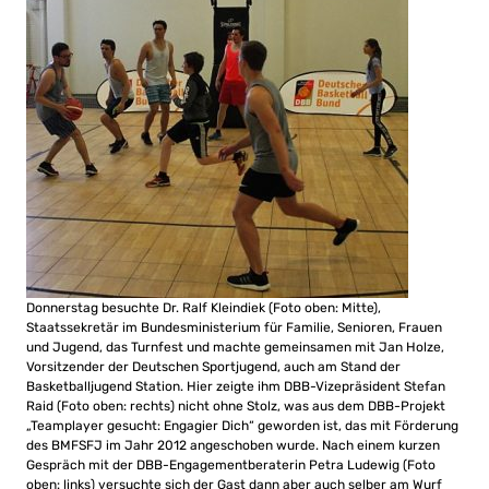
Donnerstag besuchte Dr. Ralf Kleindiek (Foto oben: Mitte),
Staatssekretär im Bundesministerium für Familie, Senioren, Frauen
und Jugend, das Turnfest und machte gemeinsamen mit Jan Holze,
Vorsitzender der Deutschen Sportjugend, auch am Stand der
Basketballjugend Station. Hier zeigte ihm DBB-Vizepräsident Stefan
Raid (Foto oben: rechts) nicht ohne Stolz, was aus dem DBB-Projekt
„Teamplayer gesucht: Engagier Dich“ geworden ist, das mit Förderung
des BMFSFJ im Jahr 2012 angeschoben wurde. Nach einem kurzen
Gespräch mit der DBB-Engagementberaterin Petra Ludewig (Foto
oben: links) versuchte sich der Gast dann aber auch selber am Wurf