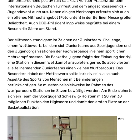
Dementsprechend positiv fällt das Fazit von der Präsenz auf dem
Internationalen Deutschen Turnfest und dem angeschlossenen dsj-
Jugendevent auch aus. Neben einigen Workshops erfreute sich auch
ein offenes Mitmachangebot (Foto unten) in der Berliner Messe großer
Beliebtheit. Auch DBB-Präsident Ingo Weiss begrüßte bei einem
Besuch die Gäste am Stand.
Der Mittwoch stand ganz im Zeichen der Juniorteam-Challenge,
einem Wettbewerb, bei dem sich Juniorteams aus Sportjugenden und
den Jugendorganisationen der Fachverbände in einem sportlichen
Mehrkampf messen. Die Basketballjugend folgte der Einladung der dsj,
eine Station in diesem Wettkampf anzubieten, gerne. So absolvierten
alle teilnehmenden Juniorteams einen kleinen Wurfparcours. Das
Besondere dabei: der Wettbewerb sollte inklusiv sein, also auch
Aspekte des Sports von Menschen mit Behinderungen
berücksichtigen. So mussten beispielsweise im Rahmen des
Wurfparcours Stationen im Sitzen bewältigt werden. Am Ende sicherte
sich ein Team der Sportjugend Schleswig-Holstein mit 20 von 38
möglichen Punkten den Highscore und damit den ersten Platz an der
Basketballstation.
Am