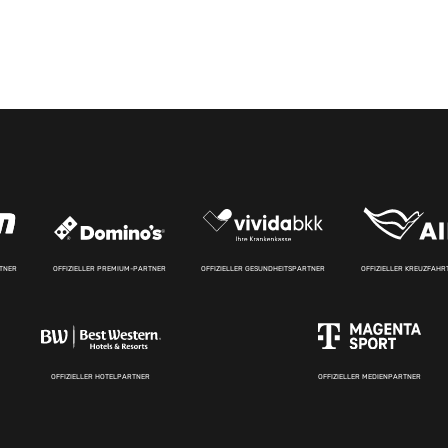
RTNER
OFFIZIELLER PREMIUM-PARTNER
OFFIZIELLER GESUNDHEITSPARTNER
OFFIZIELLER KREUZFAH
OFFIZIELLER HOTELPARTNER
OFFIZIELLER MEDIENPARTNER