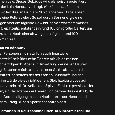
men usw. Dieses Gebäude wird planerisch projektiert
der kein Honorar verlangt. Wir können auf einem
ollen dies im Frühjahr 2023 angehen. Dabei sollen
eine Rolle spielen. So soll durch Sonnenergie eine
Dingen aber die tägliche Gewinnung von warmem Wasser
Gleichzeitig entsteht ein rund 100 qm großer Garten, um
zu sein. Noch einmal: Wir geben täglich rund 100
 Mahlzeit.
eren zu können?
r Personen sind natürlich auch finanzielle
ettele“ seit über zehn Jahren mit vielen meiner
auch erfolgreich. Aber zur Umsetzung der neuen Bauten
. Betonen möchte ich an dieser Stelle aber auch die
rstützung seitens der deutschen Botschaft und des
hn würde vieles nicht gehen. Gleichzeitig gibt es auf
rverein mit Dr. Veii an der Spitze. Er ist ein pensionierter
, ein Nachfahre der Herero. Ich betone dies deshalb, da
, eine Verständigung mit den Nachfahren der Herero und
em Erfolg. Wir als Sportler schaffen das!
 Personen in Deutschland über BAS informieren und