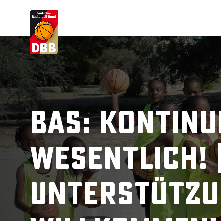
Suchvorschläge
Lorem Ipsum
Dolor Sit
Amet Valputo
BAS: Kontinui
wesentlich! 
Unterstützu