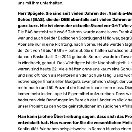
uns mit ihm unterhalten.
Herr Spägele, Sie sind seit vielen Jahren der ‚Namibia-B
School (BAS), die der DBB ebenfalls seit vielen Jahren u
ganz kurz. Wie ist denn der aktuelle Stand vor Ort? Wie 
Die BAS besteht seit zwölf Jahren, wurde damals von Frank Al
war und auch bei der Badischen Sportjugend tätig war, gegrün
Aber alle nur in eine Richtung, nach vorne. Heute werden täg
der Zeit von 13 bis 18 Uhr – betreut. Sie erhalten schulische 
danach Basketball. Die 2014 gebaute Schule wurde im Townshi
in Windhoek, gebaut. Das Wichtigste ist die Nachhaltigkeit. U
waren, sind heute 22. Viele hätten ohne uns kaum eine Schu
und sind oft noch als Mentoren an der Schule tätig. Ganz wic
notwendigen finanziellen Budgets zwar jährlich steigt, der v
mehr noch rund 50 Prozent der Kosten finanzieren muss. Die
immer mehr in der Lage ist Eigenmittel aufzutreiben. Dass wir 
bedeuten viele Berufungen im Bereich der Länder im südliche
unser Projekt zu den Vorzeigeinstitutionen im südlichen Afrika
Man kann ja ohne Übertreibung sagen, dass sich das Pro
entwickelt hat. Was waren für Sie die wesentlichen Mei
Kontinuität. Wir haben beispielsweise in Ramah Mumba einen