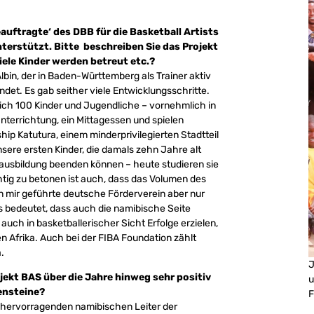
eauftragte‘ des DBB für die Basketball Artists
nterstützt. Bitte beschreiben Sie das Projekt
viele Kinder werden betreut etc.?
bin, der in Baden-Württemberg als Trainer aktiv
det. Es gab seither viele Entwicklungsschritte.
lich 100 Kinder und Jugendliche – vornehmlich in
Unterrichtung, ein Mittagessen und spielen
p Katutura, einem minderprivilegierten Stadtteil
nsere ersten Kinder, die damals zehn Jahre alt
lausbildung beenden können – heute studieren sie
htig zu betonen ist auch, dass das Volumen des
on mir geführte deutsche Förderverein aber nur
s bedeutet, dass auch die namibische Seite
auch in basketballerischer Sicht Erfolge erzielen,
n Afrika. Auch bei der FIBA Foundation zählt
.
J
jekt BAS über die Jahre hinweg sehr positiv
u
lensteine?
F
 hervorragenden namibischen Leiter der