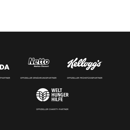
RTPARTNER
OFFIZIELLER ERNÄHRUNGSPARTNER
OFFIZIELLER FRÜHSTÜCKSPARTNER
OFFIZIELLER CHARITY-PARTNER