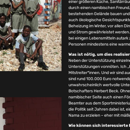
einer größeren Küche, Sanitärräu
durch einen namibischen Freund, 
bestehenden Gelände bauen und w
auch ökologische Gesichtspunkte 
Beheizung im Winter, vor allen 
und Strom gewährleistet werden. 
bei einigen Lebensmitteln autark 
Personen mindestens eine warme
Was ist nötig, um dies realisi
Neben der Unterstützung einzelne
Unterstützungen vonnöten. Ich „b
Mitstreiter*innen. Und wir sind 
sind rund 100.000 Euro notwendig
unwahrscheinlich wertvolle Unte
Botschafters Herbert Beck. Ohne i
namibischer Seite auch einen Förde
Beamter aus dem Sportministerium
die Politik seit Jahren dabei ist
Nama zu erzielen – eher mit mäßig
Wie können sich interessierte