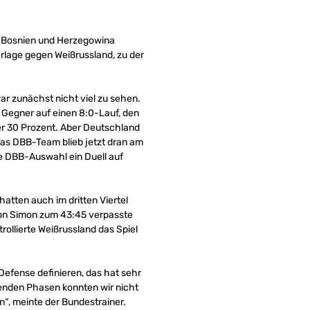
o/Bosnien und Herzegowina
erlage gegen Weißrussland, zu der
r zunächst nicht viel zu sehen.
 Gegner auf einen 8:0-Lauf, den
ter 30 Prozent. Aber Deutschland
Das DBB-Team blieb jetzt dran am
ie DBB-Auswahl ein Duell auf
atten auch im dritten Viertel
von Simon zum 43:45 verpasste
ollierte Weißrussland das Spiel
Defense definieren, das hat sehr
idenden Phasen konnten wir nicht
n“, meinte der Bundestrainer.