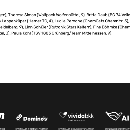
n), Theresa Simon (Wolfpack Wolfenbüttel, 9), Britta Daub (BG 74 Veil
a Lappenküper (Herner TC, 4), Lucile Peroche (ChemCats Chemnitz, 3), 
eidelberg, 9), Linn Schüler (Rutronik Stars Keltern), Fine Böhmke (Che
l, 3), Paula Kohl (TSV 1883 Grünberg/Team Mittelhessen, 9).
RTNER
OFFIZIELLER PREMIUM-PARTNER
OFFIZIELLER GESUNDHEITSPARTNER
OFFIZIELLER KREUZFAH