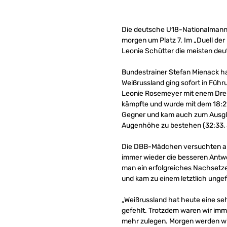
Die deutsche U18-Nationalmanns
morgen um Platz 7. Im „Duell der
Leonie Schütter die meisten deu
Bundestrainer Stefan Mienack h
Weißrussland ging sofort in Füh
Leonie Rosemeyer mit enem Dreier
kämpfte und wurde mit dem 18:2
Gegner und kam auch zum Ausglei
Augenhöhe zu bestehen (32:33, 3e
Die DBB-Mädchen versuchten alle
immer wieder die besseren Antw
man ein erfolgreiches Nachsetzen
und kam zu einem letztlich unge
„Weißrussland hat heute eine seh
gefehlt. Trotzdem waren wir imme
mehr zulegen. Morgen werden wir 