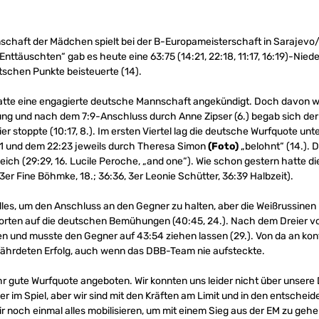
chaft der Mädchen spielt bei der B-Europameisterschaft in Sarajev
 Enttäuschten“ gab es heute eine 63:75 (14:21, 22:18, 11:17, 16:19)-Nied
tschen Punkte beisteuerte (14).
atte eine engagierte deutsche Mannschaft angekündigt. Doch davon wa
rung und nach dem 7:9-Anschluss durch Anne Zipser (6.) begab sich der
 stoppte (10:17, 8.). Im ersten Viertel lag die deutsche Wurfquote un
1 und dem 22:23 jeweils durch Theresa Simon
(Foto)
„belohnt“ (14.). 
ch (29:29, 16. Lucile Peroche, „and one“). Wie schon gestern hatte d
r Fine Böhmke, 18.; 36:36, 3er Leonie Schütter, 36:39 Halbzeit).
s, um den Anschluss an den Gegner zu halten, aber die Weißrussinen h
orten auf die deutschen Bemühungen (40:45, 24.). Nach dem Dreier 
 und musste den Gegner auf 43:54 ziehen lassen (29.). Von da an kontr
fährdeten Erfolg, auch wenn das DBB-Team nie aufsteckte.
r gute Wurfquote angeboten. Wir konnten uns leider nicht über unsere 
r im Spiel, aber wir sind mit den Kräften am Limit und in den entsche
noch einmal alles mobilisieren, um mit einem Sieg aus der EM zu gehe