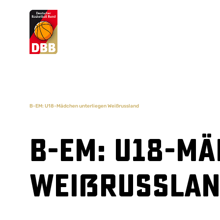
Suchvorschläge
Lorem Ipsum
Dolor Sit
Amet Valputo
B-EM: U18-Mädchen unterliegen Weißrussland
B-EM: U18-M
Weißrussla