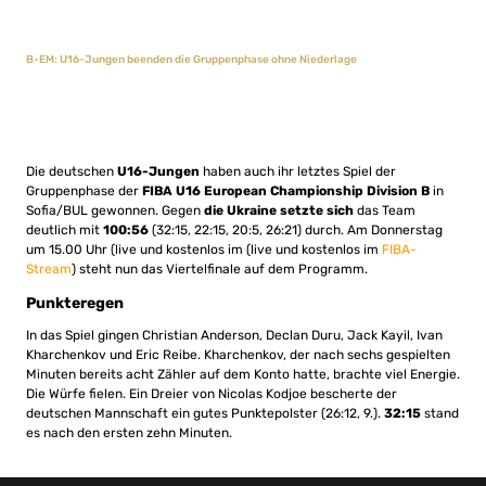
B-EM: U16-Jungen beenden die Gruppenphase ohne Niederlage
Die deutschen
U16-Jungen
haben auch ihr letztes Spiel der
Gruppenphase der
FIBA U16 European Championship Division B
in
Sofia/BUL gewonnen. Gegen
die Ukraine setzte sich
das Team
deutlich mit
100:56
(32:15, 22:15, 20:5, 26:21) durch. Am Donnerstag
um 15.00 Uhr (live und kostenlos im (live und kostenlos im
FIBA-
Stream
) steht nun das Viertelfinale auf dem Programm.
Punkteregen
In das Spiel gingen Christian Anderson, Declan Duru, Jack Kayil, Ivan
Kharchenkov und Eric Reibe. Kharchenkov, der nach sechs gespielten
Minuten bereits acht Zähler auf dem Konto hatte, brachte viel Energie.
Die Würfe fielen. Ein Dreier von Nicolas Kodjoe bescherte der
deutschen Mannschaft ein gutes Punktepolster (26:12, 9.).
32:15
stand
es nach den ersten zehn Minuten.