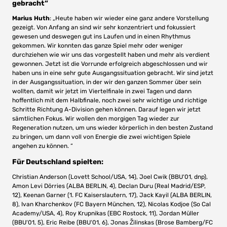
gebracht“
Marius Huth
: „Heute haben wir wieder eine ganz andere Vorstellung
gezeigt. Von Anfang an sind wir sehr konzentriert und fokussiert
gewesen und deswegen gut ins Laufen und in einen Rhythmus
gekommen. Wir konnten das ganze Spiel mehr oder weniger
durchziehen wie wir uns das vorgestellt haben und mehr als verdient
gewonnen. Jetzt ist die Vorrunde erfolgreich abgeschlossen und wir
haben uns in eine sehr gute Ausgangssituation gebracht. Wir sind jetzt
in der Ausgangssituation, in der wir den ganzen Sommer über sein
wollten, damit wir jetzt im Viertelfinale in zwei Tagen und dann
hoffentlich mit dem Halbfinale, noch zwei sehr wichtige und richtige
Schritte Richtung A-Division gehen können. Darauf legen wir jetzt
sämtlichen Fokus. Wir wollen den morgigen Tag wieder zur
Regeneration nutzen, um uns wieder körperlich in den besten Zustand
zu bringen, um dann voll von Energie die zwei wichtigen Spiele
angehen zu können. “
Für Deutschland spielten:
Christian Anderson (Lovett School/USA, 14), Joel Cwik (BBU‘01, dnp),
Amon Levi Dörries (ALBA BERLIN, 4), Declan Duru (Real Madrid/ESP,
12), Keenan Garner (1. FC Kaiserslautern, 17), Jack Kayil (ALBA BERLIN,
8), Ivan Kharchenkov (FC Bayern München, 12), Nicolas Kodjoe (So Cal
Academy/USA, 4), Roy Krupnikas (EBC Rostock, 11), Jordan Müller
(BBU‘01, 5), Eric Reibe (BBU‘01, 6), Jonas Žilinskas (Brose Bamberg/FC