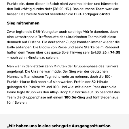
Punkte ein, denn dieser ließ sich nicht zweimal bitten und hämmerte
den Ball kräftig durchs Netz (38:20, 13.). Das deutsche Team war klar
besser. Das zweite Viertel beendeten die DBB-Korbjäger
54:30
.
Sieg mitnehmen
Zwar legten die DBB-Youngster auch so einige Würfe daneben, doch
eine katastrophale Trefferquote des ukrainischen Teams hielt diese
dennoch auf Distanz. Die deutschen Jungs konnten immer wieder die
Bälle abfangen. Die Blocks von Reibe und seine Stärke beim Rebound
halfen dem Team über das ganze Spiel hinweg sehr (64:33, 26.).
74:35
– noch zehn Minuten zu spielen.
Man war in den letzten zehn Minuten der Gruppenphase des Turniers
angelangt. Die Ukraine war müde. Der Sieg war der deutschen
Mannschaft an diesem Tag nicht mehr zu nehmen, doch die 100-
Punkte-Marke ließ noch auf sich warten. Erst in der 39. Minute
gelangen die Punkte 99 und 100. Und wie: mit einem Pass durch die
Beine legte Krupnikas den Alley-Hoop für Dörries auf. So beendet das
Team die Gruppenphase mit einem
100:56
-Sieg und fünf Siegen aus
fünf Spielen.
„Wir haben uns in eine sehr gute Ausgangssituation