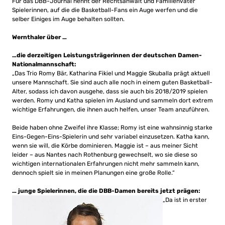
Für das DBB-Journal nennt der Rechtsanwalt und Familienvater
Spielerinnen, auf die die Basketball-Fans ein Auge werfen und die
selber Einiges im Auge behalten sollten.
Wernthaler über …
…die derzeitigen Leistungsträgerinnen der deutschen Damen-
Nationalmannschaft:
„Das Trio Romy Bär, Katharina Fikiel und Maggie Skuballa prägt aktuell
unsere Mannschaft. Sie sind auch alle noch in einem guten Basketball-
Alter, sodass ich davon ausgehe, dass sie auch bis 2018/2019 spielen
werden. Romy und Katha spielen im Ausland und sammeln dort extrem
wichtige Erfahrungen, die ihnen auch helfen, unser Team anzuführen.
Beide haben ohne Zweifel ihre Klasse; Romy ist eine wahnsinnig starke
Eins-Gegen-Eins-Spielerin und sehr variabel einzusetzen. Katha kann,
wenn sie will, die Körbe dominieren. Maggie ist – aus meiner Sicht
leider – aus Nantes nach Rothenburg gewechselt, wo sie diese so
wichtigen internationalen Erfahrungen nicht mehr sammeln kann,
dennoch spielt sie in meinen Planungen eine große Rolle.“
… junge Spielerinnen, die die DBB-Damen bereits jetzt prägen:
„Da ist in erster