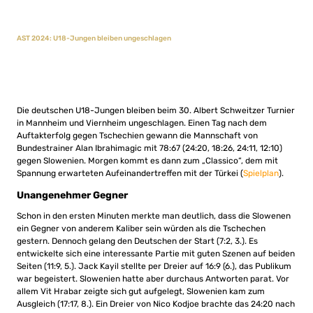
AST 2024: U18-Jungen bleiben ungeschlagen
Die deutschen U18-Jungen bleiben beim 30. Albert Schweitzer Turnier
in Mannheim und Viernheim ungeschlagen. Einen Tag nach dem
Auftakterfolg gegen Tschechien gewann die Mannschaft von
Bundestrainer Alan Ibrahimagic mit 78:67 (24:20, 18:26, 24:11, 12:10)
gegen Slowenien. Morgen kommt es dann zum „Classico“, dem mit
Spannung erwarteten Aufeinandertreffen mit der Türkei (
Spielplan
).
Unangenehmer Gegner
Schon in den ersten Minuten merkte man deutlich, dass die Slowenen
ein Gegner von anderem Kaliber sein würden als die Tschechen
gestern. Dennoch gelang den Deutschen der Start (7:2, 3.). Es
entwickelte sich eine interessante Partie mit guten Szenen auf beiden
Seiten (11:9, 5.). Jack Kayil stellte per Dreier auf 16:9 (6.), das Publikum
war begeistert. Slowenien hatte aber durchaus Antworten parat. Vor
allem Vit Hrabar zeigte sich gut aufgelegt, Slowenien kam zum
Ausgleich (17:17, 8.). Ein Dreier von Nico Kodjoe brachte das 24:20 nach