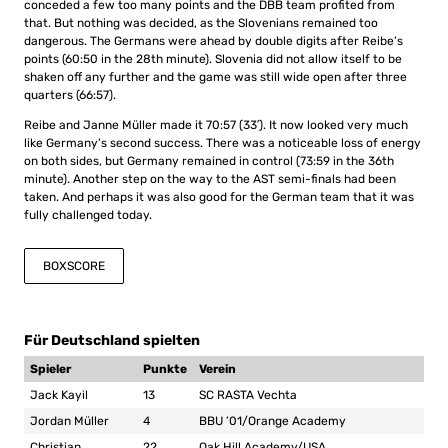
conceded a few too many points and the DBB team profited from
that. But nothing was decided, as the Slovenians remained too
dangerous. The Germans were ahead by double digits after Reibe’s
points (60:50 in the 28th minute). Slovenia did not allow itself to be
shaken off any further and the game was still wide open after three
quarters (66:57).
Reibe and Janne Müller made it 70:57 (33′). It now looked very much
like Germany’s second success. There was a noticeable loss of energy
on both sides, but Germany remained in control (73:59 in the 36th
minute). Another step on the way to the AST semi-finals had been
taken. And perhaps it was also good for the German team that it was
fully challenged today.
BOXSCORE
Für Deutschland spielten
Spieler
Punkte
Verein
Jack Kayil
13
SC RASTA Vechta
Jordan Müller
4
BBU ’01/Orange Academy
Christian
22
Oak Hill Academy/USA