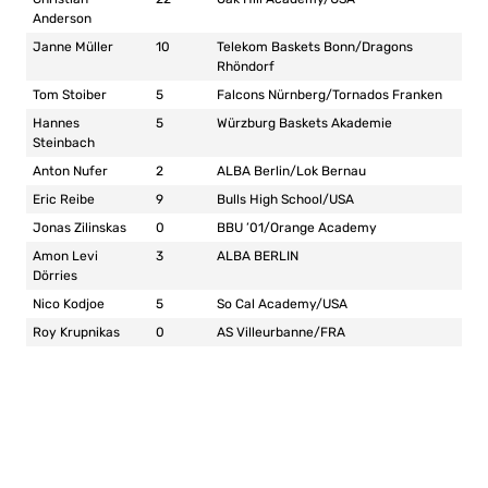
Anderson
Janne Müller
10
Telekom Baskets Bonn/Dragons
Rhöndorf
Tom Stoiber
5
Falcons Nürnberg/Tornados Franken
Hannes
5
Würzburg Baskets Akademie
Steinbach
Anton Nufer
2
ALBA Berlin/Lok Bernau
Eric Reibe
9
Bulls High School/USA
Jonas Zilinskas
0
BBU ’01/Orange Academy
Amon Levi
3
ALBA BERLIN
Dörries
Nico Kodjoe
5
So Cal Academy/USA
Roy Krupnikas
0
AS Villeurbanne/FRA