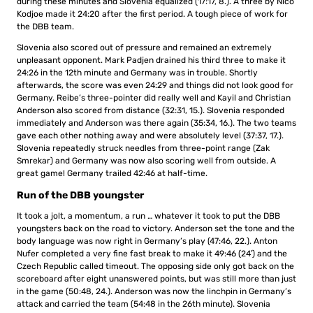
during these minutes and Slovenia equalized (17:17, 8.). A three by Nico
Kodjoe made it 24:20 after the first period. A tough piece of work for
the DBB team.
Slovenia also scored out of pressure and remained an extremely
unpleasant opponent. Mark Padjen drained his third three to make it
24:26 in the 12th minute and Germany was in trouble. Shortly
afterwards, the score was even 24:29 and things did not look good for
Germany. Reibe’s three-pointer did really well and Kayil and Christian
Anderson also scored from distance (32:31, 15.). Slovenia responded
immediately and Anderson was there again (35:34, 16.). The two teams
gave each other nothing away and were absolutely level (37:37, 17.).
Slovenia repeatedly struck needles from three-point range (Zak
Smrekar) and Germany was now also scoring well from outside. A
great game! Germany trailed 42:46 at half-time.
Run of the DBB youngster
It took a jolt, a momentum, a run … whatever it took to put the DBB
youngsters back on the road to victory. Anderson set the tone and the
body language was now right in Germany’s play (47:46, 22.). Anton
Nufer completed a very fine fast break to make it 49:46 (24′) and the
Czech Republic called timeout. The opposing side only got back on the
scoreboard after eight unanswered points, but was still more than just
in the game (50:48, 24.). Anderson was now the linchpin in Germany’s
attack and carried the team (54:48 in the 26th minute). Slovenia