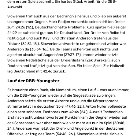
dem ersten Spielabschnitt. Ein hartes Stück Arbeit für die DBB-
Auswahl.
Slowenien traf auch aus der Bedrängnis heraus und blieb ein äußerst
unangenehmer Gegner. Mark Padjen versenkte seinen dritten Dreier
zum 24:26 (12.), Deutschland hatte Probleme. Kurz später hieß es gar
24:29, es sah nicht gut aus für Deutschland. Der Dreier von Reibe tat
richtig gut und auch Kayil und Christian Anderson trafen aus der
Distanz (32:31, 15.). Slowenien antwortete umgehend und wieder war
Anderson da (35:34, 16.). Beide Teams schenkten sich nichts und
agierten absolut auf Augenhöhe (37:37, 17.). Immer wieder setzte
Slowenien Nadelstiche aus der Dreierdistanz (Zak Smrekar), auch
Deutschland traf jetzt gut von draußen. Ein tolles Spiel! Zur Halbzeit
lag Deutschland mit 42:46 zurück.
Lauf der DBB-Youngster
Es brauchte einen Ruck, ein Momentum, einen Lauf … was auch immer,
um die DBB-Youngster wieder auf die Siegesstraße zu bringen.
Anderson setzte die ersten Akzente und auch die Körpersprache
stimmte jetzt im deutschen Spiel (47:46, 22.). Anton Nufer vollendete
einen sehr schönen Fastbreak zum 49:46 (24.), Auszeit Tschechien.
Erst nach acht unbeantworteten Punkten kam der Gegner wieder auf
das Scoreboard, war aber nach wie vor mehr als nur im Spiel (50:48,
24.). Anderson war jetzt der Dreh- und Angelpunkt in der deutschen
Offensive, er trug das Team (54:48, 26.). Slowenien leistete sich ein