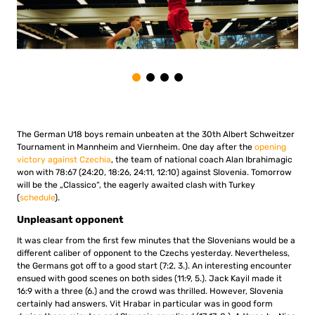
The German U18 boys remain unbeaten at the 30th Albert Schweitzer
Tournament in Mannheim and Viernheim. One day after the
opening
victory against Czechia
, the team of national coach Alan Ibrahimagic
won with 78:67 (24:20, 18:26, 24:11, 12:10) against Slovenia. Tomorrow
will be the „Classico“, the eagerly awaited clash with Turkey
(
schedule
).
Unpleasant opponent
It was clear from the first few minutes that the Slovenians would be a
different caliber of opponent to the Czechs yesterday. Nevertheless,
the Germans got off to a good start (7:2, 3.). An interesting encounter
ensued with good scenes on both sides (11:9, 5.). Jack Kayil made it
16:9 with a three (6.) and the crowd was thrilled. However, Slovenia
certainly had answers. Vit Hrabar in particular was in good form