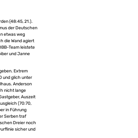
den (48:45, 21.).
ythmus der Deutschen
en etwas weg
ch die Wand agiert
s DBB-Team leistete
oiber und Janne
u geben. Extrem
0 und glich unter
ollhaus. Anderson
ch nicht lange
 Gastgeber, Auszeit
usgleich (70:70,
ber in Führung
der Serben traf
tischen Dreier noch
urflinie sicher und