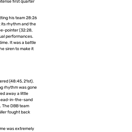
ntense first quarter
tting his team 28:26
t its rhythm and the
e-pointer (32:28,
dual performances.
ime. It was a battle
he siren to make it
ered (48:45, 21st).
king rhythm was gone
ed away a little
 head-in-the-sand
7.). The DBB team
ller fought back
game was extremely