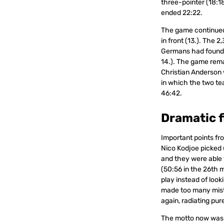
three-pointer (18:18
ended 22:22.
The game continued 
in front (13.). The 
Germans had found 
14.). The game rema
Christian Anderson w
in which the two te
46:42.
Dramatic f
Important points fr
Nico Kodjoe picked 
and they were able 
(50:56 in the 26th
play instead of look
made too many mista
again, radiating pur
The motto now was t