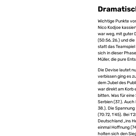
Dramatisc
Wichtige Punkte von
Nico Kodjoe kassier
war weg, mit guter
(50:56, 26.) und di
statt das Teamspiel 
sich in dieser Phas
Müller, die pure Ent
Die Devise lautet n
verbissen ging es z
dem Jubel des Publi
war direkt am Korb e
bitten. Was für ein
Serbien (37.). Auch
38.). Die Spannung w
(70:72, 1’45). Bei 1’
Deutschland „ins He
einmal Hoffnung (74
holten sich den Sie