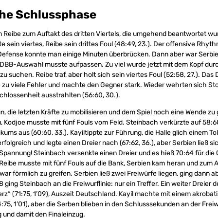
he Schlussphase
 Reibe zum Auftakt des dritten Viertels, die umgehend beantwortet wur
te sein viertes, Reibe sein drittes Foul (48:49, 23.). Der offensive Rh
 Defense konnte man einige Minuten überbrücken. Dann aber war Serbi
e DBB-Auswahl musste aufpassen. Zu viel wurde jetzt mit dem Kopf dur
zu suchen. Reibe traf, aber holt sich sein viertes Foul (52:58, 27.). Da
e zu viele Fehler und machte den Gegner stark. Wieder wehrten sich St
schlossenheit ausstrahlten (56:60, 30.).
un, die letzten Kräfte zu mobilisieren und dem Spiel noch eine Wende z
u, Kodjoe musste mit fünf Fouls vom Feld. Steinbach verkürzte auf 58:6
kums aus (60:60, 33.). Kayiltippte zur Führung, die Halle glich einem T
rfolgreich und legte einen Dreier nach (67:62, 36.), aber Serbien ließ si
e Spannung! Steinbach versenkte einen Dreier und es hieß 70:64 für die
 Reibe musste mit fünf Fouls auf die Bank, Serbien kam heran und zum A
ar förmlich zu greifen. Serbien ließ zwei Freiwürfe liegen, ging dann a
28 ging Steinbach an die Freiwurflinie: nur ein Treffer. Ein weiter Dreier 
rz“ (71:75, 1’09), Auszeit Deutschland. Kayil machte mit einem akroba
:75, 1’01), aber die Serben blieben in den Schlusssekunden an der Freiw
g und damit den Finaleinzug.