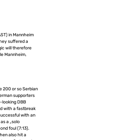
(AST) in Mannheim
they suffered a
ic will therefore
lle Mannheim,
e 200 or so Serbian
 German supporters
re-looking DBB
d with a fastbreak
successful with an
as a „solo
ond foul (7:13).
hen also hit a