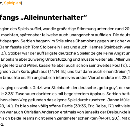
m,
Spielplan
).
fangs „Alleinunterhalter“
eginn des Spiels auffiel, war die großartige Stimmung unter den rund 2
rm machten, später aber teilweise auch unangenehm auffielen. Die deu
raft dagegen. Serbien begann im Stile eines Champions gegen unsicher
. Dann fasste sich Tom Stoiber ein Herz und auch Hannes Steinbach wa
, 3.). Stoiber war der auffälligste deutsche Spieler, zeigte keine Angst 
.). Er bekam aber zu wenig Unterstützung und musste weiter als „Alleinun
 zeigte Herz und Willen, kassierte aber auch schon sein zweites Foul (7.)
reich zum Korb, glich aus (14:14, 8.) und traf dann auch einen Dreier (1
 brauchte es. Ein unglaublich intensives erstes Viertel endete mit 22:2
siv ging es weiter. Jetzt war Steinbach der deutsche „go to guy“, der s
. Die 2.351 Zuschauer dankten es mit begeistertem Applaus. Serbien ha
schen einen Weg gefunden das eigene Spiel durchzusetzen. Janne Mülle
, 14.). Es blieb eine völlig offene Partie (38:35, Eric Reibe, 17.) mit viel
nn war auch Christian Anderson erstmals von jenseits der Dreipunktelin
em sich beide Teams nicht einen Zentimeter schenkten (44:41, 20.). Mit 
42.