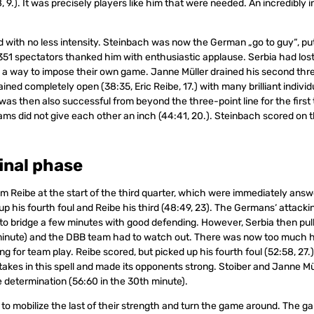
, 9.). It was precisely players like him that were needed. An incredibly i
with no less intensity. Steinbach was now the German „go to guy“, pu
2,351 spectators thanked him with enthusiastic applause. Serbia had los
a way to impose their own game. Janne Müller drained his second thre
ined completely open (38:35, Eric Reibe, 17.) with many brilliant indivi
as then also successful from beyond the three-point line for the first t
ams did not give each other an inch (44:41, 20.). Steinbach scored on t
inal phase
om Reibe at the start of the third quarter, which were immediately answ
up his fourth foul and Reibe his third (48:49, 23). The Germans‘ attac
to bridge a few minutes with good defending. However, Serbia then pull
 minute) and the DBB team had to watch out. There was now too much
ing for team play. Reibe scored, but picked up his fourth foul (52:58, 2
kes in this spell and made its opponents strong. Stoiber and Janne Mü
e determination (56:60 in the 30th minute).
o mobilize the last of their strength and turn the game around. The 