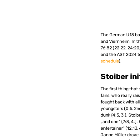
The German U18 boy
and Viernheim. In th
76:82 (22:22, 24:20
end the AST 2024 to
schedule
).
Stoiber ini
The first thing tha
fans, who really ra
fought back with al
youngsters (0:5, 2n
dunk (4:5, 3.). Sto
„and one“ (7:8, 4.)
entertainer“ (12:13,
Janne Müller drove e