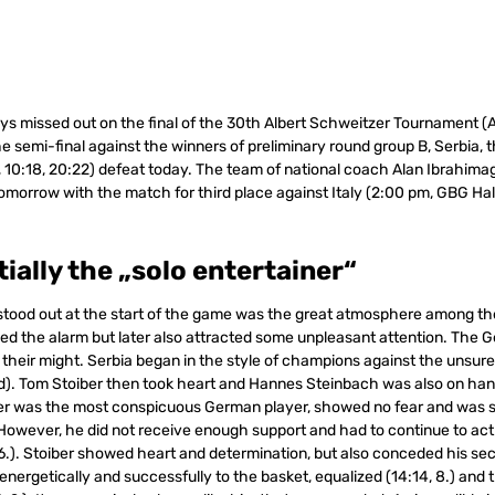
s missed out on the final of the 30th Albert Schweitzer Tournament 
e semi-final against the winners of preliminary round group B, Serbia, 
, 10:18, 20:22) defeat today. The team of national coach Alan Ibrahimag
morrow with the match for third place against Italy (2:00 pm, GBG Ha
tially the „solo entertainer“
t stood out at the start of the game was the great atmosphere among th
ised the alarm but later also attracted some unpleasant attention. The
l their might. Serbia began in the style of champions against the unsu
d). Tom Stoiber then took heart and Hannes Steinbach was also on han
iber was the most conspicuous German player, showed no fear and was 
. However, he did not receive enough support and had to continue to act 
 6.). Stoiber showed heart and determination, but also conceded his sec
nergetically and successfully to the basket, equalized (14:14, 8.) and t