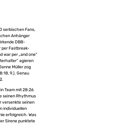
00 serbischen Fans,
tschen Anhänger
 wirkende DBB-
r per Fastbreak-
und war per „and one“
terhalter“ agieren
. Janne Müller zog
8:18, 9.). Genau
2.
ein Team mit 28:26
tte seinen Rhythmus
r versenkte seinen
en individuellen
ie erfolgreich. Was
der Sirene punktete