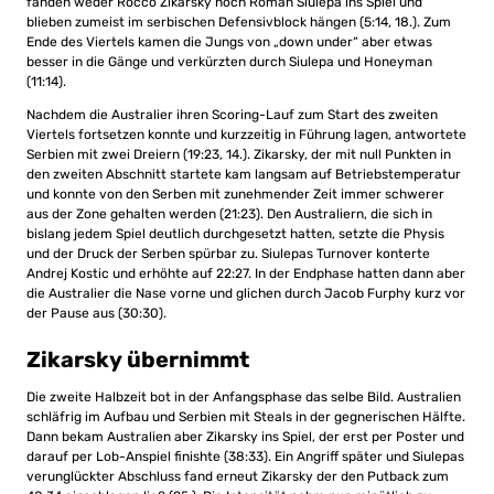
fanden weder Rocco Zikarsky noch Roman Siulepa ins Spiel und
blieben zumeist im serbischen Defensivblock hängen (5:14, 18.). Zum
Ende des Viertels kamen die Jungs von „down under“ aber etwas
besser in die Gänge und verkürzten durch Siulepa und Honeyman
(11:14).
Nachdem die Australier ihren Scoring-Lauf zum Start des zweiten
Viertels fortsetzen konnte und kurzzeitig in Führung lagen, antwortete
Serbien mit zwei Dreiern (19:23, 14.). Zikarsky, der mit null Punkten in
den zweiten Abschnitt startete kam langsam auf Betriebstemperatur
und konnte von den Serben mit zunehmender Zeit immer schwerer
aus der Zone gehalten werden (21:23). Den Australiern, die sich in
bislang jedem Spiel deutlich durchgesetzt hatten, setzte die Physis
und der Druck der Serben spürbar zu. Siulepas Turnover konterte
Andrej Kostic und erhöhte auf 22:27. In der Endphase hatten dann aber
die Australier die Nase vorne und glichen durch Jacob Furphy kurz vor
der Pause aus (30:30).
Zikarsky übernimmt
Die zweite Halbzeit bot in der Anfangsphase das selbe Bild. Australien
schläfrig im Aufbau und Serbien mit Steals in der gegnerischen Hälfte.
Dann bekam Australien aber Zikarsky ins Spiel, der erst per Poster und
darauf per Lob-Anspiel finishte (38:33). Ein Angriff später und Siulepas
verunglückter Abschluss fand erneut Zikarsky der den Putback zum