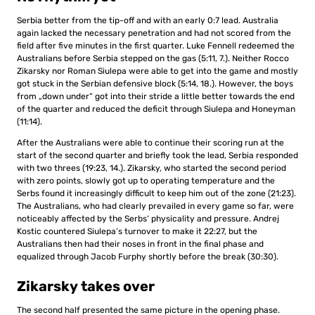
Serbia better from the tip-off and with an early 0:7 lead. Australia
again lacked the necessary penetration and had not scored from the
field after five minutes in the first quarter. Luke Fennell redeemed the
Australians before Serbia stepped on the gas (5:11, 7.). Neither Rocco
Zikarsky nor Roman Siulepa were able to get into the game and mostly
got stuck in the Serbian defensive block (5:14, 18.). However, the boys
from „down under“ got into their stride a little better towards the end
of the quarter and reduced the deficit through Siulepa and Honeyman
(11:14).
After the Australians were able to continue their scoring run at the
start of the second quarter and briefly took the lead, Serbia responded
with two threes (19:23, 14.). Zikarsky, who started the second period
with zero points, slowly got up to operating temperature and the
Serbs found it increasingly difficult to keep him out of the zone (21:23).
The Australians, who had clearly prevailed in every game so far, were
noticeably affected by the Serbs‘ physicality and pressure. Andrej
Kostic countered Siulepa’s turnover to make it 22:27, but the
Australians then had their noses in front in the final phase and
equalized through Jacob Furphy shortly before the break (30:30).
Zikarsky takes over
The second half presented the same picture in the opening phase.