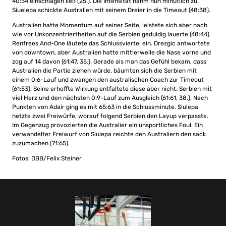
40:34 einschlagen ließ (25.). Die Intensität nahm nun minütlich zu.
Siuelepa schickte Australien mit seinem Dreier in die Timeout (48:38).
Australien hatte Momentum auf seiner Seite, leistete sich aber nach
wie vor Unkonzentriertheiten auf die Serbien geduldig lauerte (48:44).
Renfrees And-One läutete das Schlussviertel ein. Drezgic antwortete
von downtown, aber Australien hatte mittlerweile die Nase vorne und
zog auf 14 davon (61:47, 35.). Gerade als man das Gefühl bekam, dass
Australien die Partie ziehen würde, bäumten sich die Serbien mit
einem 0:6-Lauf und zwangen den australischen Coach zur Timeout
(61:53). Seine erhoffte Wirkung entfaltete diese aber nicht. Serbien mit
viel Herz und den nächsten 0:9-Lauf zum Ausgleich (61:61, 38.). Nach
Punkten von Adair ging es mit 65:63 in die Schlussminute. Siulepa
netzte zwei Freiwürfe, worauf folgend Serbien den Layup verpasste.
Im Gegenzug provozierten die Australier ein unsportliches Foul. Ein
verwandelter Freiwurf von Siulepa reichte den Australiern den sack
zuzumachen (71:65).
Fotos: DBB/Felix Steiner