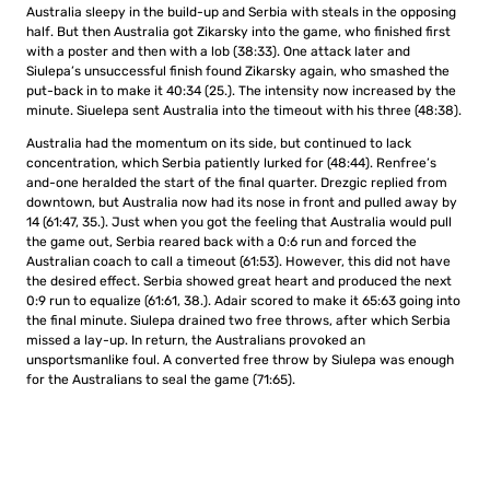
Australia sleepy in the build-up and Serbia with steals in the opposing
half. But then Australia got Zikarsky into the game, who finished first
with a poster and then with a lob (38:33). One attack later and
Siulepa’s unsuccessful finish found Zikarsky again, who smashed the
put-back in to make it 40:34 (25.). The intensity now increased by the
minute. Siuelepa sent Australia into the timeout with his three (48:38).
Australia had the momentum on its side, but continued to lack
concentration, which Serbia patiently lurked for (48:44). Renfree’s
and-one heralded the start of the final quarter. Drezgic replied from
downtown, but Australia now had its nose in front and pulled away by
14 (61:47, 35.). Just when you got the feeling that Australia would pull
the game out, Serbia reared back with a 0:6 run and forced the
Australian coach to call a timeout (61:53). However, this did not have
the desired effect. Serbia showed great heart and produced the next
0:9 run to equalize (61:61, 38.). Adair scored to make it 65:63 going into
the final minute. Siulepa drained two free throws, after which Serbia
missed a lay-up. In return, the Australians provoked an
unsportsmanlike foul. A converted free throw by Siulepa was enough
for the Australians to seal the game (71:65).