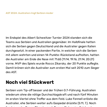
AST 2024: Australien ringt Serbien nieder
Im Endspiel des Albert Schweitzer Turnier 2024 standen sich die
Teams aus Serbien und Australien gegenüber. Im Halbfinale hatten
sich die Serben gegen Deutschland und die Australier gegen Italien
durchgesetzt. In einer packenden Partie, in welcher sich die Serben
mit allem wehrten und einen 14-Punkte-Rückstand aufholten, hatten
die Australier am Ende die Nase mit 71:65 (11:14, 19:16, 21:14, 20:21)
vorne. MVP des Spiels wurde Rocco Zikarsky, der 20 Punkte auflegte.
Damit krönen sich die Australier zum ersten Mal seit 2010 zum Sieger
des AST.
Noch viel Stückwert
Serbien vom Tip-off besser und der frühen 0:7-Führung. Australien
wiederum ohne die nötige Durchschlagskraft und nach fünf Minuten
im ersten Viertel ohne Treffer aus dem Feld. Luke Fennell erlöste die
Australier, ehe Serbien weiter aufs Gaspedal drückte (5:11, 7.). Noch