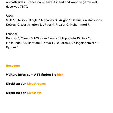
on both sides. France could save its lead and won the game well-
deserved 73:79.
USA:
Wills 15, Terry 7, Dingle 7, Mahoney 8, Wright 6, Samuels 4, Jackson 7,
DeGray 0, Worthington 3, Littles 9, Frazier 0, Muhammed 7.
France:
Bourhis 6, Crusol 3, N’Gondo-Bayela 11, Hippolyte 10, Rey 11,
Makoundou 15, Baptiste 2, Yovo 11, Coudreau 2, Klingelschmitt 4,
Eyoum 4.
Boxscore
Weitere Infos zum AST finden Sie
hier
Direkt zu den
Livestreams
Direkt zu den
Livestats