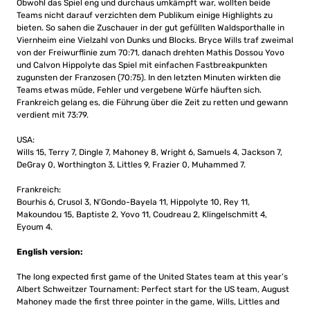
Obwohl das Spiel eng und durchaus umkämpft war, wollten beide
Teams nicht darauf verzichten dem Publikum einige Highlights zu
bieten. So sahen die Zuschauer in der gut gefüllten Waldsporthalle in
Viernheim eine Vielzahl von Dunks und Blocks. Bryce Wills traf zweimal
von der Freiwurflinie zum 70:71, danach drehten Mathis Dossou Yovo
und Calvon Hippolyte das Spiel mit einfachen Fastbreakpunkten
zugunsten der Franzosen (70:75). In den letzten Minuten wirkten die
Teams etwas müde, Fehler und vergebene Würfe häuften sich.
Frankreich gelang es, die Führung über die Zeit zu retten und gewann
verdient mit 73:79.
USA:
Wills 15, Terry 7, Dingle 7, Mahoney 8, Wright 6, Samuels 4, Jackson 7,
DeGray 0, Worthington 3, Littles 9, Frazier 0, Muhammed 7.
Frankreich:
Bourhis 6, Crusol 3, N’Gondo-Bayela 11, Hippolyte 10, Rey 11,
Makoundou 15, Baptiste 2, Yovo 11, Coudreau 2, Klingelschmitt 4,
Eyoum 4.
English version:
The long expected first game of the United States team at this year’s
Albert Schweitzer Tournament: Perfect start for the US team, August
Mahoney made the first three pointer in the game, Wills, Littles and