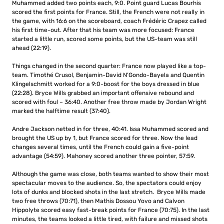
Muhammed added two points each, 9:0. Point guard Lucas Bourhis
scored the first points for France. Still, the French were not really in
the game, with 16:6 on the scoreboard, coach Frédéric Crapez called
his first time-out. After that his team was more focused: France
started a little run, scored some points, but the US-team was still
ahead (22:19).
Things changed in the second quarter: France now played like a top-
team. Timothé Crusol, Benjamin-David N’Gondo-Bayela and Quentin
Klingelschmitt worked for a 9:0-boost for the boys dressed in blue
(22:28). Bryce Wills grabbed an important offensive rebound and
scored with foul – 36:40. Another free throw made by Jordan Wright
marked the halftime result (37:40).
Andre Jackson netted in for three, 40:41. Issa Muhammed scored and
brought the US up by 1, but France scored for three. Now the lead
changes several times, until the French could gain a five-point
advantage (54:59). Mahoney scored another three pointer, 57:59.
Although the game was close, both teams wanted to show their most
spectacular moves to the audience. So, the spectators could enjoy
lots of dunks and blocked shots in the last stretch. Bryce Wills made
two free throws (70:71), then Mathis Dossou Yovo and Calvon
Hippolyte scored easy fast-break points for France (70:75). In the last
minutes, the teams looked a little tired, with failure and missed shots