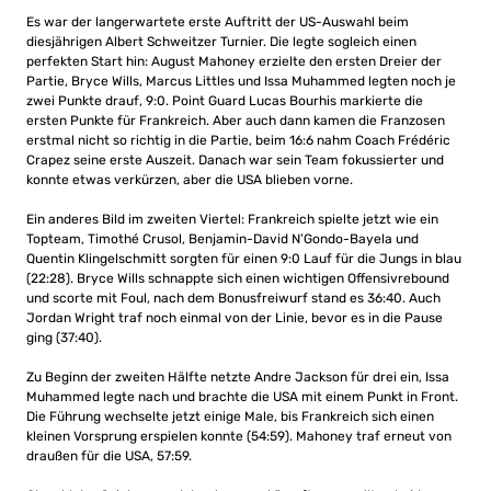
Es war der langerwartete erste Auftritt der US-Auswahl beim
diesjährigen Albert Schweitzer Turnier. Die legte sogleich einen
perfekten Start hin: August Mahoney erzielte den ersten Dreier der
Partie, Bryce Wills, Marcus Littles und Issa Muhammed legten noch je
zwei Punkte drauf, 9:0. Point Guard Lucas Bourhis markierte die
ersten Punkte für Frankreich. Aber auch dann kamen die Franzosen
erstmal nicht so richtig in die Partie, beim 16:6 nahm Coach Frédéric
Crapez seine erste Auszeit. Danach war sein Team fokussierter und
konnte etwas verkürzen, aber die USA blieben vorne.
Ein anderes Bild im zweiten Viertel: Frankreich spielte jetzt wie ein
Topteam, Timothé Crusol, Benjamin-David N’Gondo-Bayela und
Quentin Klingelschmitt sorgten für einen 9:0 Lauf für die Jungs in blau
(22:28). Bryce Wills schnappte sich einen wichtigen Offensivrebound
und scorte mit Foul, nach dem Bonusfreiwurf stand es 36:40. Auch
Jordan Wright traf noch einmal von der Linie, bevor es in die Pause
ging (37:40).
Zu Beginn der zweiten Hälfte netzte Andre Jackson für drei ein, Issa
Muhammed legte nach und brachte die USA mit einem Punkt in Front.
Die Führung wechselte jetzt einige Male, bis Frankreich sich einen
kleinen Vorsprung erspielen konnte (54:59). Mahoney traf erneut von
draußen für die USA, 57:59.