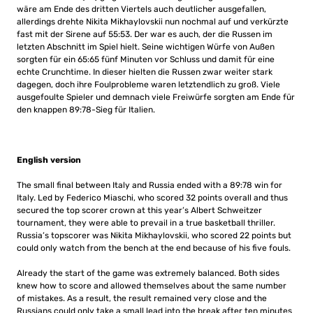
wäre am Ende des dritten Viertels auch deutlicher ausgefallen,
allerdings drehte Nikita Mikhaylovskii nun nochmal auf und verkürzte
fast mit der Sirene auf 55:53. Der war es auch, der die Russen im
letzten Abschnitt im Spiel hielt. Seine wichtigen Würfe von Außen
sorgten für ein 65:65 fünf Minuten vor Schluss und damit für eine
echte Crunchtime. In dieser hielten die Russen zwar weiter stark
dagegen, doch ihre Foulprobleme waren letztendlich zu groß. Viele
ausgefoulte Spieler und demnach viele Freiwürfe sorgten am Ende für
den knappen 89:78-Sieg für Italien.
English version
The small final between Italy and Russia ended with a 89:78 win for
Italy.
Led by Federico Miaschi, who scored 32 points overall and thus
secured the top scorer crown at this year’s Albert Schweitzer
tournament, they were able to prevail in a true basketball thriller.
Russia’s topscorer was Nikita Mikhaylovskii, who scored 22 points but
could only watch from the bench at the end because of his five fouls.
Already the start of the game was extremely balanced.
Both sides
knew how to score and allowed themselves about the same number
of mistakes.
As a result, the result remained very close and the
Russians could only take a small lead into the break after ten minutes