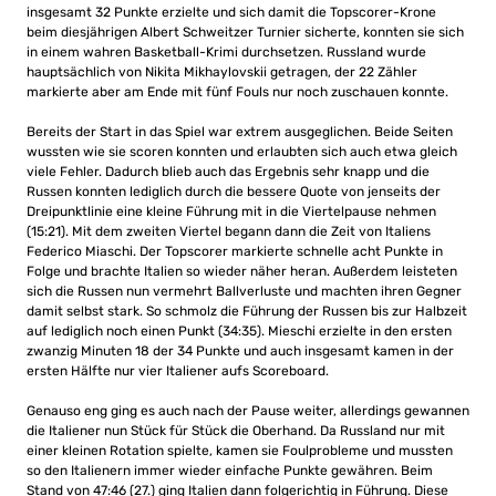
insgesamt 32 Punkte erzielte und sich damit die Topscorer-Krone
beim diesjährigen Albert Schweitzer Turnier sicherte, konnten sie sich
in einem wahren Basketball-Krimi durchsetzen. Russland wurde
hauptsächlich von Nikita Mikhaylovskii getragen, der 22 Zähler
markierte aber am Ende mit fünf Fouls nur noch zuschauen konnte.
Bereits der Start in das Spiel war extrem ausgeglichen. Beide Seiten
wussten wie sie scoren konnten und erlaubten sich auch etwa gleich
viele Fehler. Dadurch blieb auch das Ergebnis sehr knapp und die
Russen konnten lediglich durch die bessere Quote von jenseits der
Dreipunktlinie eine kleine Führung mit in die Viertelpause nehmen
(15:21). Mit dem zweiten Viertel begann dann die Zeit von Italiens
Federico Miaschi. Der Topscorer markierte schnelle acht Punkte in
Folge und brachte Italien so wieder näher heran. Außerdem leisteten
sich die Russen nun vermehrt Ballverluste und machten ihren Gegner
damit selbst stark. So schmolz die Führung der Russen bis zur Halbzeit
auf lediglich noch einen Punkt (34:35). Mieschi erzielte in den ersten
zwanzig Minuten 18 der 34 Punkte und auch insgesamt kamen in der
ersten Hälfte nur vier Italiener aufs Scoreboard.
Genauso eng ging es auch nach der Pause weiter, allerdings gewannen
die Italiener nun Stück für Stück die Oberhand. Da Russland nur mit
einer kleinen Rotation spielte, kamen sie Foulprobleme und mussten
so den Italienern immer wieder einfache Punkte gewähren. Beim
Stand von 47:46 (27.) ging Italien dann folgerichtig in Führung. Diese