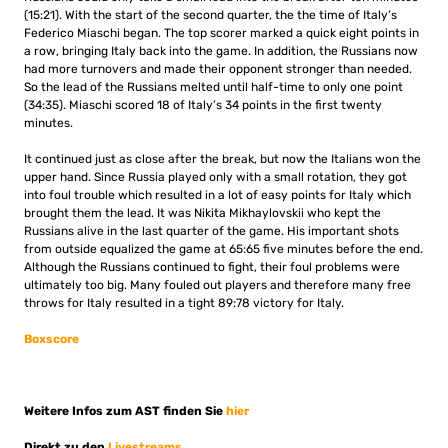
(15:21).
With the start of the second quarter, the the time of Italy’s
Federico Miaschi began.
The top scorer marked a quick eight points in
a row, bringing Italy back into the game.
In addition, the Russians now
had more turnovers and made their opponent stronger than needed.
So the lead of the Russians melted until half-time to only one point
(34:35).
Miaschi scored 18 of Italy’s 34 points in the first twenty
minutes.
It continued just as close after the break, but now the Italians won the
upper hand.
Since Russia played only with a small rotation, they got
into foul trouble which resulted in a lot of easy points for Italy which
brought them the lead.
It was Nikita Mikhaylovskii who kept the
Russians alive in the last quarter of the game.
His important shots
from outside equalized the game at 65:65 five minutes before the end.
Although the Russians continued to fight, their foul problems were
ultimately too big.
Many fouled out players and therefore many free
throws for Italy resulted in a tight 89:78 victory for Italy.
Boxscore
Weitere Infos zum AST finden Sie
hier
Direkt zu den
Livestreams