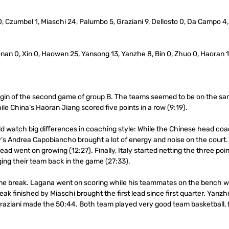
0, Czumbel 1, Miaschi 24, Palumbo 5, Graziani 9, Dellosto 0, Da Campo 4,
onan 0, Xin 0, Haowen 25, Yansong 13, Yanzhe 8, Bin 0, Zhuo 0, Haoran 1
gin of the second game of group B. The teams seemed to be on the same 
hile China’s Haoran Jiang scored five points in a row (9:19).
ld watch big differences in coaching style: While the Chinese head co
ly’s Andrea Capobiancho brought a lot of energy and noise on the court. 
ead went on growing (12:27). Finally, Italy started netting the three po
ing their team back in the game (27:33).
lftime break. Lagana went on scoring while his teammates on the bench 
eak finished by Miaschi brought the first lead since first quarter. Yanzhe
raziani made the 50:44. Both team played very good team basketball, f