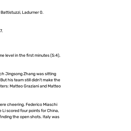
 Battistuzzi, Ladurner 0.
7.
level in the first minutes (5:4),
ach Jingsong Zhang was sitting
But his team still didn’t make the
inters: Matteo Graziani and Matteo
were cheering. Federico Miaschi
 Li scored four points for China,
inding the open shots. Italy was