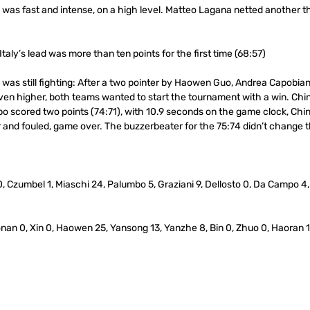
e was fast and intense, on a high level. Matteo Lagana netted another 
taly’s lead was more than ten points for the first time (68:57)
was still fighting: After a two pointer by Haowen Guo, Andrea Capobian
ven higher, both teams wanted to start the tournament with a win. China
mbo scored two points (74:71), with 10.9 seconds on the game clock, Chin
 and fouled, game over. The buzzerbeater for the 75:74 didn’t change the 
0, Czumbel 1, Miaschi 24, Palumbo 5, Graziani 9, Dellosto 0, Da Campo 4,
onan 0, Xin 0, Haowen 25, Yansong 13, Yanzhe 8, Bin 0, Zhuo 0, Haoran 1