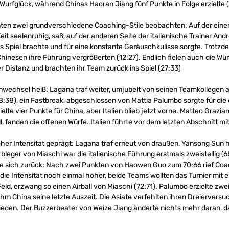
in Wurfglück, während Chinas Haoran Jiang fünf Punkte in Folge erzielte (
nten zwei grundverschiedene Coaching-Stile beobachten: Auf der ein
eit seelenruhig, saß, auf der anderen Seite der italienische Trainer An
ns Spiel brachte und für eine konstante Geräuschkulisse sorgte. Trotz
hinesen ihre Führung vergrößerten (12:27). Endlich fielen auch die Würf
 Distanz und brachten ihr Team zurück ins Spiel (27:33)
nwechsel heiß: Lagana traf weiter, umjubelt von seinen Teamkollegen a
38:38), ein Fastbreak, abgeschlossen von Mattia Palumbo sorgte für die 
ielte vier Punkte für China, aber Italien blieb jetzt vorne. Matteo Grazi
, fanden die offenen Würfe. Italien führte vor dem letzten Abschnitt mi
her Intensität geprägt: Lagana traf erneut von draußen, Yansong Sun h
leger von Miaschi war die italienische Führung erstmals zweistellig (68
te sich zurück: Nach zwei Punkten von Haowen Guo zum 70:66 rief Co
e Intensität noch einmal höher, beide Teams wollten das Turnier mit 
eld, erzwang so einen Airball von Miaschi (72:71). Palumbo erzielte zwe
hm China seine letzte Auszeit. Die Asiate verfehlten ihren Dreiervers
ieden. Der Buzzerbeater von Weize Jiang änderte nichts mehr daran, d