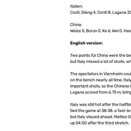
Italien:
Costi, Dieng 4, Conti 8, Lagana 2
China:
Weize 5, Borun 0, Ke 6, Wei 0, Ha
English version:
Two points für China were the be
but Italy missed a lot of shots, w
The spectators in Viernheim cou
on the bench nearly all time, Ita
important shots, so the Chinese l
Lagana scored from 6.75 m, bring
Italy was still hot after the ha
tied the game at 38:38, a fast-br
but Italy stayed ahead. Matteo G
up 54:50 after the third stretch.