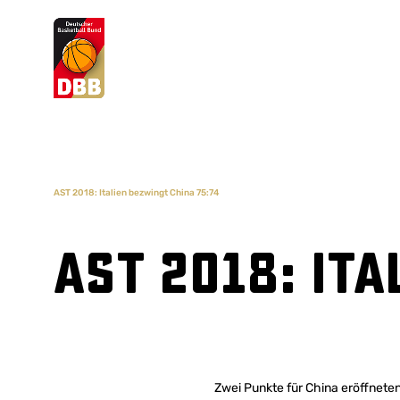
Suchvorschläge
Lorem Ipsum
Dolor Sit
Amet Valputo
AST 2018: Italien bezwingt China 75:74
AST 2018: Ita
Zwei Punkte für China eröffnete