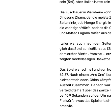
sein (5:4), aber Italien hatte ke
Die Zuschauer in Viernheim kon
Jingsong Zhang, der die meiste Z
Seitenlinie jede Menge Energie i
die wichtigen Würfe, sodass die C
und Matteo Lagana trafen aus der
Italien war auch nach dem Seite
glich das Spiel schließlich aus (
dem ersten Viertel. Yanzhe Li erz
zeigten hochklassigen Basketball
Das Spiel war schnell und von ho
62:57. Nach einem „And One“ Korb
nicht entschieden, China kämpf
Auszeit zusammen. Danach war di
verteidigte hart über das ganze F
bei 10,9 Sekunden auf der Uhr na
Freiwürfen was das Spiel entsch
brachte.