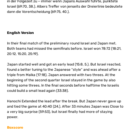
in der Folgezeit zu – immer wenn Japans Auswahl führte, punktete
Israel (69:70, 38.). Albers Treffer von jenseits der Dreierlinie bedeutete
dann die Vorentscheidung (69:75, 40.).
English Version
In their final match of the preliminary round Israel and Japan met.
Both teams had missed the semifinals before. Israel won 78:72 (18:21,
20:12, 15:20, 25:19).
Japan started well and got an early lead (15:8, 5.). But Israel reacted,
found a better tuning to the Japanese “style” and was ahead after a
triple from Malka (17:18). Japan answered with two threes. At the
beginning of the second quarter Israel stayed in the game by also
hitting some threes. In the final seconds before halftime the Israelis
could build a small lead again (33:38).
Hanochi Extended the lead after the break. But Japan never gave up
and tied the game at 40:40 (24.). After 33 minutes Japan was Close to
a very big surprise (59:53), but Israel finally had more of staying
power.
Boxscore