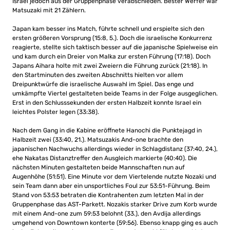
Israel jedoch aus der Gruppenphase verabschieden. Bester Werfer war
Matsuzaki mit 21 Zählern.
Japan kam besser ins Match, führte schnell und erspielte sich den
ersten größeren Vorsprung (15:8, 5.). Doch die israelische Konkurrenz
reagierte, stellte sich taktisch besser auf die japanische Spielweise ein
und kam durch ein Dreier von Malka zur ersten Führung (17:18). Doch
Japans Aihara holte mit zwei Zweiern die Führung zurück (21:18). In
den Startminuten des zweiten Abschnitts hielten vor allem
Dreipunktwürfe die israelische Auswahl im Spiel. Das enge und
umkämpfte Viertel gestalteten beide Teams in der Folge ausgeglichen.
Erst in den Schlusssekunden der ersten Halbzeit konnte Israel ein
leichtes Polster legen (33:38).
Nach dem Gang in die Kabine eröffnete Hanochi die Punktejagd in
Halbzeit zwei (33:40, 21.). Matsuzakis And-one brachte den
japanischen Nachwuchs allerdings wieder in Schlagdistanz (37:40, 24.),
ehe Nakatas Distanztreffer den Ausgleich markierte (40:40). Die
nächsten Minuten gestalteten beide Mannschaften nun auf
Augenhöhe (51:51). Eine Minute vor dem Viertelende nutzte Nozaki und
sein Team dann aber ein unsportliches Foul zur 53:51-Führung. Beim
Stand von 53:53 betraten die Kontrahenten zum letzten Mal in der
Gruppenphase das AST-Parkett. Nozakis starker Drive zum Korb wurde
mit einem And-one zum 59:53 belohnt (33.), den Avdija allerdings
umgehend von Downtown konterte (59:56). Ebenso knapp ging es auch