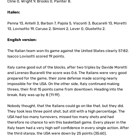
Cline 0, Wright 9, Brooks 0, Painter 8.
Italien:
Penna 13, Antelli 3, Barbon 7, Pajola 5, Visconti 3, Bucarelli 13, Moretti
13, Lovisotto 19, Caruso 2, Simioni 2, Lever 0, Giustetto 2.
English version:
The Italian team won its game against the United States clearly 57:82.
Isacco Lovisotti scored 19 points.
Italy came good out of the blocks, after two triples by Davide Moretti
and Lorenzo Bucarelli the score was 0:6. The Italians were very good
prepared for the game, their zone defense made scoring nearly
impossible for the USA. On the other side, Italy continued making
threes, their first 15 points came from downtown. Heading into the
break, Italy was up by 8 (11:19).
Nobody thought, that the Italians could go on like that, but they did.
They took less three point shot, but still with a high percentage. The
USA had too many turnovers, missed too many shots and had
therefore no chance to win this basketball game. Every player in the
Italy team had a very high self confidence in every single action. After
the third stanza, the USA were down by 25 points (35:60).