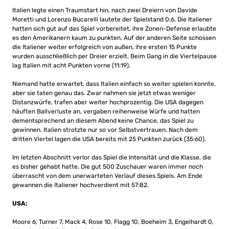
Italien legte einen Traumstart hin, nach zwei Dreiern von Davide
Moretti und Lorenzo Bucarelli lautete der Spielstand 0:6. Die Italiener
hatten sich gut auf das Spiel vorbereitet, ihre Zonen-Defense erlaubte
es den Amerikanern kaum zu punkten. Auf der anderen Seite schossen
die Italiener weiter erfolgreich von außen, ihre ersten 15 Punkte
wurden ausschließlich per Dreier erzielt. Beim Gang in die Viertelpause
lag Italien mit acht Punkten vorne (11:19).
Niemand hatte erwartet, dass Italien einfach so weiter spielen konnte,
aber sie taten genau das. Zwar nahmen sie jetzt etwas weniger
Distanzwürfe, trafen aber weiter hochprozentig. Die USA dagegen
häuften Ballverluste an, vergaben reihenweise Würfe und hatten
dementsprechend an diesem Abend keine Chance, das Spiel zu
gewinnen. Italien strotzte nur so vor Selbstvertrauen. Nach dem
dritten Viertel lagen die USA bereits mit 25 Punkten zurück (35:60).
Im letzten Abschnitt verlor das Spiel die Intensität und die Klasse, die
es bisher gehabt hatte. Die gut 500 Zuschauer waren immer noch
überrascht von dem unerwarteten Verlauf dieses Spiels. Am Ende
gewannen die Italiener hochverdient mit 57:82.
USA:
Moore 6, Turner 7, Mack 4, Rose 10, Flagg 10, Boeheim 3, Engelhardt 0,