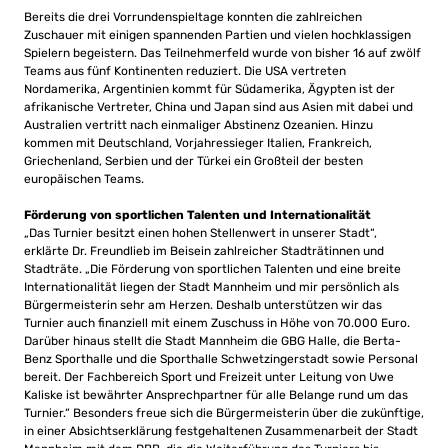
Bereits die drei Vorrundenspieltage konnten die zahlreichen
Zuschauer mit einigen spannenden Partien und vielen hochklassigen
Spielern begeistern. Das Teilnehmerfeld wurde von bisher 16 auf zwölf
Teams aus fünf Kontinenten reduziert. Die USA vertreten
Nordamerika, Argentinien kommt für Südamerika, Ägypten ist der
afrikanische Vertreter, China und Japan sind aus Asien mit dabei und
Australien vertritt nach einmaliger Abstinenz Ozeanien. Hinzu
kommen mit Deutschland, Vorjahressieger Italien, Frankreich,
Griechenland, Serbien und der Türkei ein Großteil der besten
europäischen Teams.
Förderung von sportlichen Talenten und Internationalität
„Das Turnier besitzt einen hohen Stellenwert in unserer Stadt“,
erklärte Dr. Freundlieb im Beisein zahlreicher Stadträtinnen und
Stadträte. „Die Förderung von sportlichen Talenten und eine breite
Internationalität liegen der Stadt Mannheim und mir persönlich als
Bürgermeisterin sehr am Herzen. Deshalb unterstützen wir das
Turnier auch finanziell mit einem Zuschuss in Höhe von 70.000 Euro.
Darüber hinaus stellt die Stadt Mannheim die GBG Halle, die Berta-
Benz Sporthalle und die Sporthalle Schwetzingerstadt sowie Personal
bereit. Der Fachbereich Sport und Freizeit unter Leitung von Uwe
Kaliske ist bewährter Ansprechpartner für alle Belange rund um das
Turnier.“ Besonders freue sich die Bürgermeisterin über die zukünftige,
in einer Absichtserklärung festgehaltenen Zusammenarbeit der Stadt