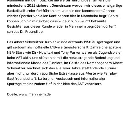
Mannheim mit dem DBB, die die Weiterführung des Turniers bis
mindestens 2022 sichere: „Gemeinsam werden wir dieses einzigartige
Basketballturnier fortführen, um auch in den kommenden Jahren
wieder Sportler von allen Kontinenten hier in Mannheim begrüßen zu
können. Ich bin mir sicher, dass wir auch in Zukunft bekannte
Gesichter aus dieser Runde wieder in Mannheim begrüßen dürfen“,
schloss Dr. Freundlieb.
Das Albert Schweitzer Turnier wurde erstmals 1958 ausgetragen und
gilt seitdem als inoffizielle U18-Weltmeisterschaft. Zahlreiche spätere
NBA-Stars wie Dirk Nowitzki und Tony Parker waren als Jugendspieler
beim AST aktiv und stützen damit die herausragende Bedeutung und
internationale Klasse des Turniers. Im Geiste des Namensgebers Albert
Schweitzer zeichnet sich das alle zwei Jahre stattfindende Turnier
aber nicht nur durch sportliche Extraklasse aus, Werte wie Fairplay,
Gastfreundschaft, kultureller Austausch und internationaler
Sportsgeist sind zudem tief in der Idee des AST verankert.
Quelle: www.mannheim.de