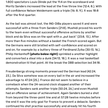
1.
800 spectators Louis Olinde put the 11:4 on the scoreboard and
Moritz Sanders increased the lead at the free throw line (12:4, 8.). With
f
ull confidence Nelson Weidemann sank a triple (16: 8, 9.). It was 18:8
after the first quarter.
As the ball was almost lost, the ING-DiBa players saved it and were
successfull with a three from Sanders (21:8).
Mushidi proved his worth
to the team even without successful offensive actions by another
block and da Silva was on the spot with a „put back“ (23:8, 13.).
After
more than five minutes without a basket the French scored again.
But
the Germans were still bristled with self-confidence and scored on
and on, for example by a buttery three of Ferdinand Zylka (30:13, 16.).
Philip Herkenhoff
(photo below right)
sprinkled a another highlight
and converted a steal into a dunk (34:13, 18.). It was a real basketball
demonstration til that point. At the
break the DBB selection led 34:18.
Freudenbergs strong moments preserved the German lead (42:24,
23.). Da Silva somehow was on every ball in the air and increased the
advantage to 47:24 (25.).
France did not seem to believe in a
comeback when the 24-second clock stopped another of their
attempts.
Sanders sank another triple (50:24, 26.) and even Mushidi
had an offensive sense of achievement.
Again Sanders buried a shot
from beyond the three-point line and at 57:28 twelve minutes before
the end it was the only goal for France to prevent a debacle.
Sanders
continued his shot practise successfully and already hit his fourth