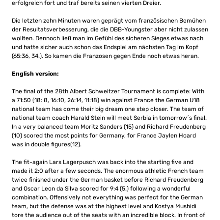
erfolgreich fort und traf bereits seinen vierten Dreier.
Die letzten zehn Minuten waren geprägt vom französischen Bemühen
der Resultatsverbesserung, die die DBB-Youngster aber nicht zulassen
wollten. Dennoch ließ man im Gefühl des sicheren Sieges etwas nach
und hatte sicher auch schon das Endspiel am nächsten Tag im Kopf
(65:36, 34.). So kamen die Franzosen gegen Ende noch etwas heran.
English version:
The final of the 28th Albert Schweitzer Tournament is complete: With
a 71:50 (18: 8, 16:10, 26:14, 11:18) win against France the German U18
national team has come their big dream one step
closer.
The team of
national team coach Harald Stein will meet Serbia in tomorrow´s final.
In a very balanced team Moritz Sanders (15) and Richard Freudenberg
(10) scored the most points for Germany, for France Jaylen Hoard
was in double figures(12).
The fit-again Lars Lagerpusch was back into the starting five and
made it 2:0 after a few seconds.
The enormous athletic French team
twice finished under the German basket before Richard Freudenberg
and Oscar Leon da Silva scored for 9:4 (5.) following a wonderful
combination. Offensively n
ot everything was perfect for the German
team, but the defense was at the highest level and Kostya Mushidi
tore the audience out of the seats with an incredible block. In front of