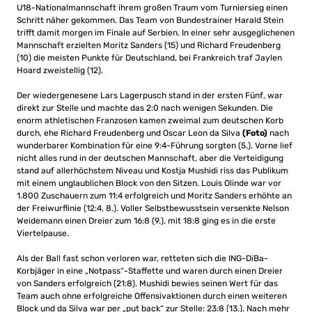
U18-Nationalmannschaft ihrem großen Traum vom Turniersieg einen
Schritt näher gekommen. Das Team von Bundestrainer Harald Stein
trifft damit morgen im Finale auf Serbien. In einer sehr ausgeglichenen
Mannschaft erzielten Moritz Sanders (15) und Richard Freudenberg
(10) die meisten Punkte für Deutschland, bei Frankreich traf Jaylen
Hoard zweistellig (12).
Der wiedergenesene Lars Lagerpusch stand in der ersten Fünf, war
direkt zur Stelle und machte das 2:0 nach wenigen Sekunden. Die
enorm athletischen Franzosen kamen zweimal zum deutschen Korb
durch, ehe Richard Freudenberg und Oscar Leon da Silva
(Foto)
nach
wunderbarer Kombination für eine 9:4-Führung sorgten (5.). Vorne lief
nicht alles rund in der deutschen Mannschaft, aber die Verteidigung
stand auf allerhöchstem Niveau und Kostja Mushidi riss das Publikum
mit einem unglaublichen Block von den Sitzen. Louis Olinde war vor
1.800 Zuschauern zum 11:4 erfolgreich und Moritz Sanders erhöhte an
der Freiwurflinie (12:4, 8.). Voller Selbstbewusstsein versenkte Nelson
Weidemann einen Dreier zum 16:8 (9.), mit 18:8 ging es in die erste
Viertelpause.
Als der Ball fast schon verloren war, retteten sich die ING-DiBa-
Korbjäger in eine „Notpass“-Staffette und waren durch einen Dreier
von Sanders erfolgreich (21:8). Mushidi bewies seinen Wert für das
Team auch ohne erfolgreiche Offensivaktionen durch einen weiteren
Block und da Silva war per „put back“ zur Stelle: 23:8 (13.). Nach mehr