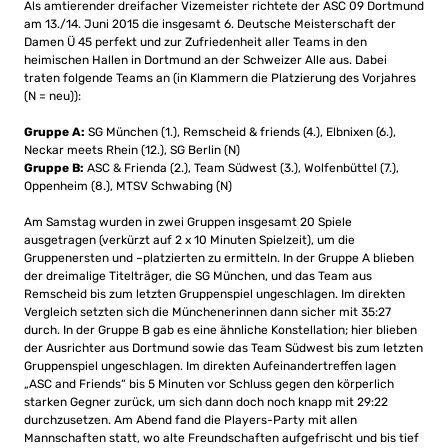
Als amtierender dreifacher Vizemeister richtete der ASC 09 Dortmund
am 13./14. Juni 2015 die insgesamt 6. Deutsche Meisterschaft der
Damen Ü 45 perfekt und zur Zufriedenheit aller Teams in den
heimischen Hallen in Dortmund an der Schweizer Alle aus. Dabei
traten folgende Teams an (in Klammern die Platzierung des Vorjahres
(N = neu)):
Gruppe A:
SG München (1.), Remscheid & friends (4.), Elbnixen (6.),
Neckar meets Rhein (12.), SG Berlin (N)
Gruppe B:
ASC & Frienda (2.), Team Südwest (3.), Wolfenbüttel (7.),
Oppenheim (8.), MTSV Schwabing (N)
Am Samstag wurden in zwei Gruppen insgesamt 20 Spiele
ausgetragen (verkürzt auf 2 x 10 Minuten Spielzeit), um die
Gruppenersten und –platzierten zu ermitteln. In der Gruppe A blieben
der dreimalige Titelträger, die SG München, und das Team aus
Remscheid bis zum letzten Gruppenspiel ungeschlagen. Im direkten
Vergleich setzten sich die Münchenerinnen dann sicher mit 35:27
durch. In der Gruppe B gab es eine ähnliche Konstellation; hier blieben
der Ausrichter aus Dortmund sowie das Team Südwest bis zum letzten
Gruppenspiel ungeschlagen. Im direkten Aufeinandertreffen lagen
„ASC and Friends“ bis 5 Minuten vor Schluss gegen den körperlich
starken Gegner zurück, um sich dann doch noch knapp mit 29:22
durchzusetzen. Am Abend fand die Players-Party mit allen
Mannschaften statt, wo alte Freundschaften aufgefrischt und bis tief