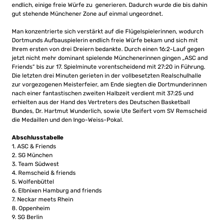
endlich, einige freie Würfe zu generieren. Dadurch wurde die bis dahin
gut stehende Münchener Zone auf einmal ungeordnet.
Man konzentrierte sich verstärkt auf die Flügelspielerinnen, wodurch
Dortmunds Aufbauspielerin endlich freie Würfe bekam und sich mit
Ihrem ersten von drei Dreiern bedankte. Durch einen 16:2-Lauf gegen
jetzt nicht mehr dominant spielende Münchenerinnen gingen „ASC and
Friends“ bis zur 17. Spielminute vorentscheidend mit 27:20 in Führung.
Die letzten drei Minuten gerieten in der vollbesetzten Realschulhalle
zur vorgezogenen Meisterfeier, am Ende siegten die Dortmunderinnen
nach einer fantastischen zweiten Halbzeit verdient mit 37:25 und
erhielten aus der Hand des Vertreters des Deutschen Basketball
Bundes, Dr. Hartmut Wunderlich, sowie Ute Seifert vom SV Remscheid
die Medaillen und den Ingo-Weiss-Pokal.
Abschlusstabelle
1. ASC & Friends
2. SG München
3. Team Südwest
4. Remscheid & friends
5. Wolfenbüttel
6. Elbnixen Hamburg and friends
7. Neckar meets Rhein
8. Oppenheim
9. SG Berlin