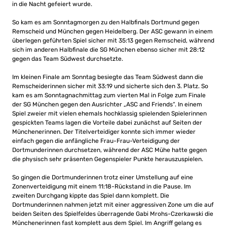
in die Nacht gefeiert wurde.
So kam es am Sonntagmorgen zu den Halbfinals Dortmund gegen
Remscheid und München gegen Heidelberg. Der ASC gewann in einem
überlegen geführten Spiel sicher mit 35:13 gegen Remscheid, während
sich im anderen Halbfinale die SG München ebenso sicher mit 28:12
gegen das Team Südwest durchsetzte.
Im kleinen Finale am Sonntag besiegte das Team Südwest dann die
Remscheiderinnen sicher mit 33:19 und sicherte sich den 3. Platz. So
kam es am Sonntagnachmittag zum vierten Mal in Folge zum Finale
der SG München gegen den Ausrichter „ASC and Friends“. In einem
Spiel zweier mit vielen ehemals hochklassig spielenden Spielerinnen
gespickten Teams lagen die Vorteile dabei zunächst auf Seiten der
Münchenerinnen. Der Titelverteidiger konnte sich immer wieder
einfach gegen die anfängliche Frau-Frau-Verteidigung der
Dortmunderinnen durchsetzen, während der ASC Mühe hatte gegen
die physisch sehr präsenten Gegenspieler Punkte herauszuspielen.
So gingen die Dortmunderinnen trotz einer Umstellung auf eine
Zonenverteidigung mit einem 11:18-Rückstand in die Pause. Im
zweiten Durchgang kippte das Spiel dann komplett. Die
Dortmunderinnen nahmen jetzt mit einer aggressiven Zone um die auf
beiden Seiten des Spielfeldes überragende Gabi Mrohs-Czerkawski die
Münchenerinnen fast komplett aus dem Spiel. Im Angriff gelang es