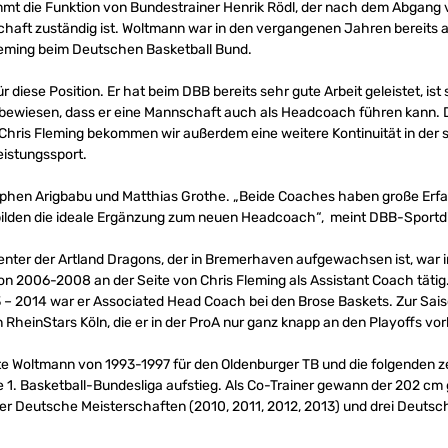
t die Funktion von Bundestrainer Henrik Rödl, der nach dem Abgang v
aft zuständig ist. Woltmann war in den vergangenen Jahren bereits al
leming beim Deutschen Basketball Bund.
r diese Position. Er hat beim DBB bereits sehr gute Arbeit geleistet, ist
t bewiesen, dass er eine Mannschaft auch als Headcoach führen kann.
ris Fleming bekommen wir außerdem eine weitere Kontinuität in der s
eistungssport.
tephen Arigbabu und Matthias Grothe. „Beide Coaches haben große Erf
bilden die ideale Ergänzung zum neuen Headcoach“, meint DBB-Sportdi
nter der Artland Dragons, der in Bremerhaven aufgewachsen ist, war 
von 2006-2008 an der Seite von Chris Fleming als Assistant Coach tät
 – 2014 war er Associated Head Coach bei den Brose Baskets. Zur Sa
heinStars Köln, die er in der ProA nur ganz knapp an den Playoffs vor
irkte Woltmann von 1993-1997 für den Oldenburger TB und die folgenden z
ie 1. Basketball-Bundesliga aufstieg. Als Co-Trainer gewann der 202 
er Deutsche Meisterschaften (2010, 2011, 2012, 2013) und drei Deutsch