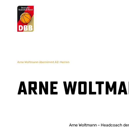
Suchvorschläge
Lorem Ipsum
Dolor Sit
Amet Valputo
Arne Woltmann übernimmt A2-Herren
Arne Woltma
Arne Woltmann – Headcoach der R