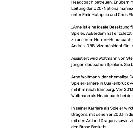
Headcoach betreuen. Er übernimm
Leitung der U20-Nationalmannsch
unter Emir Mutapcic und Chris F
„Arne ist eine ideale Besetzung fü
Spieler. Außerdem hat er zuletz
zu unserem Herren-Headcoach Ch
Andres, DBB-Vizepräsident für L
Assistiert wird Woltmann von S
jungen deutschen Spielern. Sie 
Arne Woltmann, der ehemalige Ce
Spielerkarriere in Quakenbrück 
mit ihm nach Bamberg. Von 2013
Woltmann als Headcoach bei den R
In seiner Karriere als Spieler w
Dragons, mit denen er 2003 in d
mit den Artland Dragons sowie vi
den Brose Baskets.