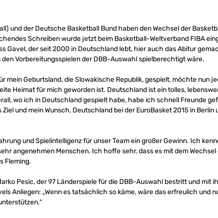
ll) und der Deutsche Basketball Bund haben den Wechsel der Basketbal
chendes Schreiben wurde jetzt beim Basketball-Weltverband FIBA eing
ss Gavel, der seit 2000 in Deutschland lebt, hier auch das Abitur gema
n den Vorbereitungsspielen der DBB-Auswahl spielberechtigt wäre.
ür mein Geburtsland, die Slowakische Republik, gespielt, möchte nun j
eite Heimat für mich geworden ist. Deutschland ist ein tolles, lebensw
rall, wo ich in Deutschland gespielt habe, habe ich schnell Freunde 
ßes Ziel und mein Wunsch, Deutschland bei der EuroBasket 2015 in Berlin u
ahrung und Spielintelligenz für unser Team ein großer Gewinn. Ich ken
ls sehr angenehmen Menschen. Ich hoffe sehr, dass es mit dem Wechsel 
is Fleming.
ko Pesic, der 97 Länderspiele für die DBB-Auswahl bestritt und mit
ls Anliegen: „Wenn es tatsächlich so käme, wäre das erfreulich und nu
unterstützen.“