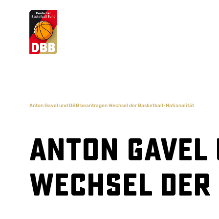
Suchvorschläge
Lorem Ipsum
Dolor Sit
Amet Valputo
Anton Gavel und DBB beantragen Wechsel der Basketball-Nationalität
Anton Gavel
Wechsel der 