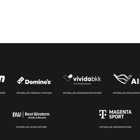
RTNER
OFFIZIELLER PREMIUM-PARTNER
OFFIZIELLER GESUNDHEITSPARTNER
OFFIZIELLER KREUZFAH
OFFIZIELLER HOTELPARTNER
OFFIZIELLER MEDIENPARTNER