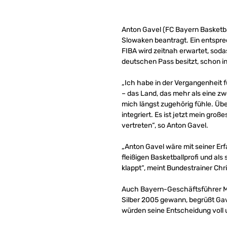
Anton Gavel (FC Bayern Basketba
Slowaken beantragt. Ein entspre
FIBA wird zeitnah erwartet, soda
deutschen Pass besitzt, schon i
„Ich habe in der Vergangenheit f
– das Land, das mehr als eine zw
mich längst zugehörig fühle. Übe
integriert. Es ist jetzt mein gro
vertreten“, so Anton Gavel.
„Anton Gavel wäre mit seiner Erf
fleißigen Basketballprofi und a
klappt“, meint Bundestrainer Chr
Auch Bayern-Geschäftsführer Mar
Silber 2005 gewann, begrüßt Gave
würden seine Entscheidung voll 