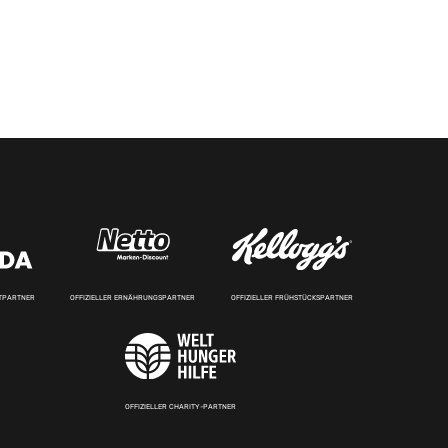
RTPARTNER
OFFIZIELLER ERNÄHRUNGSPARTNER
OFFIZIELLER FRÜHSTÜCKSPARTNER
OFFIZIELLER CHARITY-PARTNER