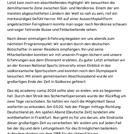
Letzt kam noch ein abschließendes Highlight: Wir besuchten die
demilitarisierte Zone zwischen Süd- und Nordkorea. Einem der am
meisten abgeschotteten Ländern der Welt so nah zu sein, rief ein
merkwürdiges Gefühl hervor. Mit auf einer Aussichtsplattform
angebrachten Ferngläsern konnte man sogar nach Nordkorea schauen
und sogar fahrende Busse und Feldarbeitende sehen.
Nach dieser einmaligen Erfahrung begaben wir uns abends zum
nächsten Programmpunkt: Wir wurden durch den deutschen
Botschafter in seiner Residenz empfangen. Ihn und seine
Mitarbeitenden konnten wir mit unseren Fragen löchern und unsere
Erfahrungen aus dem Ehrenamt erzählen. Zu guter Letzt erhielten wir
an der Korean National Sports University einen Einblick in das
südkoreanische Sportsystem und konnten noch den Olympiapark
besuchen. Mit einem gemeinsamen Abschlussabend wurde ein
großartiges Ende der Zeit in Südkorea gefeiert.
Das dsj academy camp 2024 sollte aber so enden, wie es begonnen
hat. Durch den Streik des Sicherheitspersonals wurde der Rückflug um
zwei Tage verschoben. So hatten wir noch die Möglichkeit Seoul
weiterhin zu erkunden. Am 03.02. hob der Flieger mittags Richtung
Deutschland ab. Am späten Abend (Deutsche Zeit) landeten alle
wohlbehalten in Frankfurt. Nun geht es für uns darum, alle Eindrücke
dieser großartigen Zeit zu verarbeiten. Wir wollen uns auf jeden Fall
bei der dsj und dem Leitungsteam für das Ermöglichen bedanken.
Außerdem danken wir dem DBB für die Unterstützung.