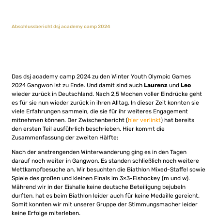
Abschlussbericht dsj academy camp 2024
Das dsj academy camp 2024 zu den Winter Youth Olympic Games
2024 Gangwon ist zu Ende. Und damit sind auch
Laurenz
und
Leo
wieder zurück in Deutschland. Nach 2,5 Wochen voller Eindrücke geht
es für sie nun wieder zurück in ihren Alltag. In dieser Zeit konnten sie
viele Erfahrungen sammeln, die sie für ihr weiteres Engagement
mitnehmen können. Der Zwischenbericht (
hier verlinkt
) hat bereits
den ersten Teil ausführlich beschrieben. Hier kommt die
Zusammenfassung der zweiten Hälfte:
Nach der anstrengenden Winterwanderung ging es in den Tagen
darauf noch weiter in Gangwon. Es standen schließlich noch weitere
Wettkampfbesuche an. Wir besuchten die Biathlon Mixed-Staffel sowie
Spiele des großen und kleinen Finals im 3×3-Eishockey (m und w).
Während wir in der Eishalle keine deutsche Beteiligung bejubeln
durften, hat es beim Biathlon leider auch für keine Medaille gereicht.
Somit konnten wir mit unserer Gruppe der Stimmungsmacher leider
keine Erfolge miterleben.