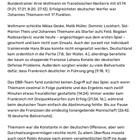
Bundestrainer Arne Woltmann im französischen Nanterre mit 61:74
(9:21, 17:21, 8:20, 27:12). Erfolgreichster deutscher Werfer war
Johannes Thiemann mit 17 Punkten.
Woltmann schickte Niklas Geske, Malik Müller, Dominic Lockhart, Sid-
Marlon Theis und Johannes Thiemann als Starter aufs Feld. Bogdan
Radosavljevic wurde heute – angeschlagen aus dem ersten Spiel –
geschont und kam nicht zum Einsatz. Auch der zurzeit nur individuell
trainierende Hans Brase konnte nicht eingesetzt werden. Deutschland
kam ordentlich in die Partie (7:8, 3er Müller, 4.), allerdings bereitete
der kaum zu stoppende Franzose Lahaou Konate der deutschen
Defense Probleme. Außerdem sorgten wieder zu viele Ballverluste
dafür, dass Frankreich deutlicher in Führung ging (9:18, 9.).
Das DBB-Team fand zunächst keinen Zugriff auf das Spiel, auch wenn
Thiemann zweimal in Folge punktete und das Ergebnis nach zwölf
Minuten etwas freundlicher gestaltete (14:24). Immer wieder kam
Frankreich mit Dreipunktewürfen zum Erfolg (21:34, 16.), während
beim deutschen Team einfach die Abstimmung fehlte. Bis zur Pause
waren die Franzosen die eindeutig tonangebende Mannschaft (26:42,
15 deutsche Ballverluste).
Thiemann war die Konstante in der deutschen Offensive, aber sein
Durchsetzungsvermögen reichte nicht. Zu allem Überfluss musste
auch noch Robin Amaize nach einem versehentlichen Griff ins Auge