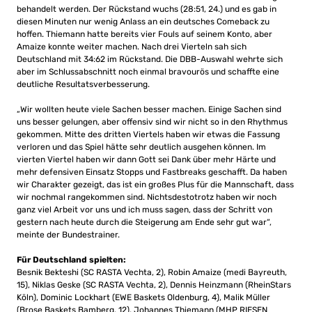
behandelt werden. Der Rückstand wuchs (28:51, 24.) und es gab in
diesen Minuten nur wenig Anlass an ein deutsches Comeback zu
hoffen. Thiemann hatte bereits vier Fouls auf seinem Konto, aber
Amaize konnte weiter machen. Nach drei Vierteln sah sich
Deutschland mit 34:62 im Rückstand. Die DBB-Auswahl wehrte sich
aber im Schlussabschnitt noch einmal bravourös und schaffte eine
deutliche Resultatsverbesserung.
„Wir wollten heute viele Sachen besser machen. Einige Sachen sind
uns besser gelungen, aber offensiv sind wir nicht so in den Rhythmus
gekommen. Mitte des dritten Viertels haben wir etwas die Fassung
verloren und das Spiel hätte sehr deutlich ausgehen können. Im
vierten Viertel haben wir dann Gott sei Dank über mehr Härte und
mehr defensiven Einsatz Stopps und Fastbreaks geschafft. Da haben
wir Charakter gezeigt, das ist ein großes Plus für die Mannschaft, dass
wir nochmal rangekommen sind. Nichtsdestotrotz haben wir noch
ganz viel Arbeit vor uns und ich muss sagen, dass der Schritt von
gestern nach heute durch die Steigerung am Ende sehr gut war“,
meinte der Bundestrainer.
Für Deutschland spielten:
Besnik Bekteshi (SC RASTA Vechta, 2), Robin Amaize (medi Bayreuth,
15), Niklas Geske (SC RASTA Vechta, 2), Dennis Heinzmann (RheinStars
Köln), Dominic Lockhart (EWE Baskets Oldenburg, 4), Malik Müller
(Brose Baskets Bamberg, 12), Johannes Thiemann (MHP RIESEN