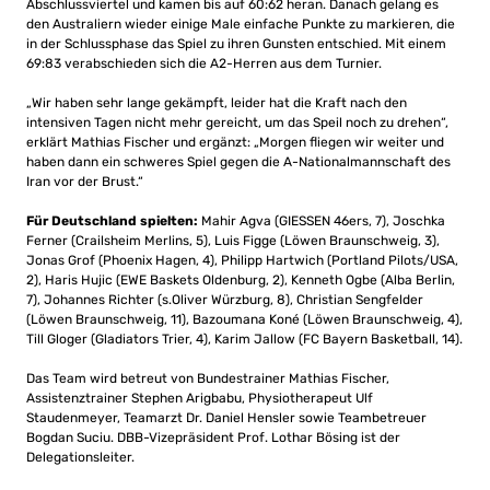
Abschlussviertel und kamen bis auf 60:62 heran. Danach gelang es
den Australiern wieder einige Male einfache Punkte zu markieren, die
in der Schlussphase das Spiel zu ihren Gunsten entschied. Mit einem
69:83 verabschieden sich die A2-Herren aus dem Turnier.
„Wir haben sehr lange gekämpft, leider hat die Kraft nach den
intensiven Tagen nicht mehr gereicht, um das Speil noch zu drehen“,
erklärt Mathias Fischer und ergänzt: „Morgen fliegen wir weiter und
haben dann ein schweres Spiel gegen die A-Nationalmannschaft des
Iran vor der Brust.“
Für Deutschland spielten:
Mahir Agva (GIESSEN 46ers, 7), Joschka
Ferner (Crailsheim Merlins, 5), Luis Figge (Löwen Braunschweig, 3),
Jonas Grof (Phoenix Hagen, 4), Philipp Hartwich (Portland Pilots/USA,
2), Haris Hujic (EWE Baskets Oldenburg, 2), Kenneth Ogbe (Alba Berlin,
7), Johannes Richter (s.Oliver Würzburg, 8), Christian Sengfelder
(Löwen Braunschweig, 11), Bazoumana Koné (Löwen Braunschweig, 4),
Till Gloger (Gladiators Trier, 4), Karim Jallow (FC Bayern Basketball, 14).
Das Team wird betreut von Bundestrainer Mathias Fischer,
Assistenztrainer Stephen Arigbabu, Physiotherapeut Ulf
Staudenmeyer, Teamarzt Dr. Daniel Hensler sowie Teambetreuer
Bogdan Suciu. DBB-Vizepräsident Prof. Lothar Bösing ist der
Delegationsleiter.