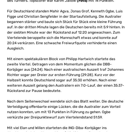
des Turniers. Topscorer war Karim Jallow
(Foto)
mit 14 Punkten.
Für Deutschland standen Mahir Agva, Jonas Grof, Kenneth Ogbe, Luis
Figge und Christian Sengfelder in der Startaufstellung. Die Australier
begannen stärker und baute sich Stück für Stück eine kleine Führung
auf. In der dritten Minute lagen die Deutschen bereits mit 5:9 hinten. In
der siebten Minute war der Rückstand auf 12:20 angewachsen. Zum
Viertelende berappelte sich die Mannschaft etwas und konnte auf
20:24 verkürzen. Eine schwache Freiwurfquote verhinderte einen
Ausgleich.
Mit einem spektakulären Block von Philipp Hartwich startete das
zweite Viertel. Getragen von dem Momentum glichen die DBB-
Korbjäger aus (24:24). Nach einer australischen Auszeit traf Johannes
Richter sogar per Dreier zur ersten Führung (29:28). Kurz vor der
Halbzeit konnte Deutschland sogar auf 35:30 erhöhen. Nach einer
weiteren Auszeit gelang den Australiern ein 7:0-Lauf, der einen 35:37-
Rückstand zur Pause bedeutete.
Nach dem Seitenwechsel wendete sich das Blatt weiter. Die deutsche
Verteidigung offenbarte einige Lücken, die die Australier zum Vorteil
nutzen konnten, um mit 13 Punkten in Führung zu gehen. Ogbe
verkürzte per Dreipunktewurf zum Viertelendstand 51:59.
Mit viel Elan und Willen starteten die ING-Diba-Korbjäger ins