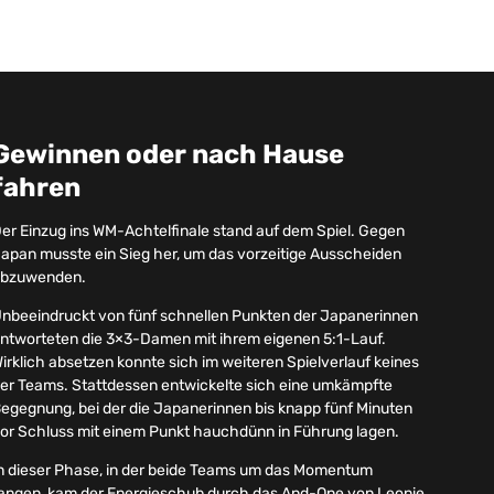
Gewinnen oder nach Hause
fahren
er Einzug ins WM-Achtelfinale stand auf dem Spiel. Gegen
apan musste ein Sieg her, um das vorzeitige Ausscheiden
bzuwenden.
nbeeindruckt von fünf schnellen Punkten der Japanerinnen
ntworteten die 3×3-Damen mit ihrem eigenen 5:1-Lauf.
irklich absetzen konnte sich im weiteren Spielverlauf keines
er Teams. Stattdessen entwickelte sich eine umkämpfte
egegnung, bei der die Japanerinnen bis knapp fünf Minuten
or Schluss mit einem Punkt hauchdünn in Führung lagen.
n dieser Phase, in der beide Teams um das Momentum
angen, kam der Energieschub durch das And-One von Leonie