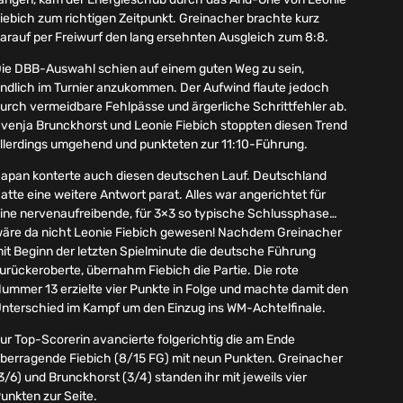
iebich zum richtigen Zeitpunkt. Greinacher brachte kurz
arauf per Freiwurf den lang ersehnten Ausgleich zum 8:8.
ie DBB-Auswahl schien auf einem guten Weg zu sein,
ndlich im Turnier anzukommen. Der Aufwind flaute jedoch
urch vermeidbare Fehlpässe und ärgerliche Schrittfehler ab.
venja Brunckhorst und Leonie Fiebich stoppten diesen Trend
llerdings umgehend und punkteten zur 11:10-Führung.
apan konterte auch diesen deutschen Lauf. Deutschland
atte eine weitere Antwort parat. Alles war angerichtet für
ine nervenaufreibende, für 3×3 so typische Schlussphase…
äre da nicht Leonie Fiebich gewesen! Nachdem Greinacher
it Beginn der letzten Spielminute die deutsche Führung
urückeroberte, übernahm Fiebich die Partie. Die rote
ummer 13 erzielte vier Punkte in Folge und machte damit den
nterschied im Kampf um den Einzug ins WM-Achtelfinale.
ur Top-Scorerin avancierte folgerichtig die am Ende
berragende Fiebich (8/15 FG) mit neun Punkten. Greinacher
3/6) und Brunckhorst (3/4) standen ihr mit jeweils vier
unkten zur Seite.