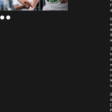
F
d
D
e
d
S
a
J
h
e
w
m
z
N
U
Z
ü
(
P