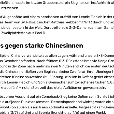
ießlich musste im letzten Gruppenspiel ein Sieg her, um ins Achtelfinal
einzuziehen.
uf Augenhöhe und einem heroischen Auftritt von Leonie Fiebich in de
as Team von 3×3-Disziplinchef Matthias Webber mit 17:13 durch und sic
nde der besten 16 der Welt. Dort treffen die 3×3-Damen dann am Samst
 Zweitplatzierten aus Pool D.
s gegen starke Chinesinnen
r Spiele. China verwandelte aus allen Lagen, während unsere 3×3-Dam
 das Geschehen fanden. Nach frühem 0:3-Rückstand brachte Sonja Gre
ound in der Zone nach mehr als zwei Minuten endlich die ersten deutsc
die Chinesinnen ließen von Beginn an keine Zweifel an ihrer Überlege
ehen für eine souveräne 6:1-Führung. Wirklich in Gefahr geriet dieser
urch Leonie Fiebich und Sonja Greinacher zum zwischenzeitlichen 5:8 
h knapp fünf Minuten Spielzeit das letzte Aufbäumen gewesen sein.
bst ohne Aussicht auf ein Comeback-Sieg keine Option sein. Schließlic
inale auf jeden Punkt ankommen. Dementsprechend wichtig waren die s
owohl von außen als auch aus Korbnähe erzielte. Insgesamt kam Grein
iebich (3/7) auf drei und Svenja Brunckhorst (1/6) auf einen Punkt.