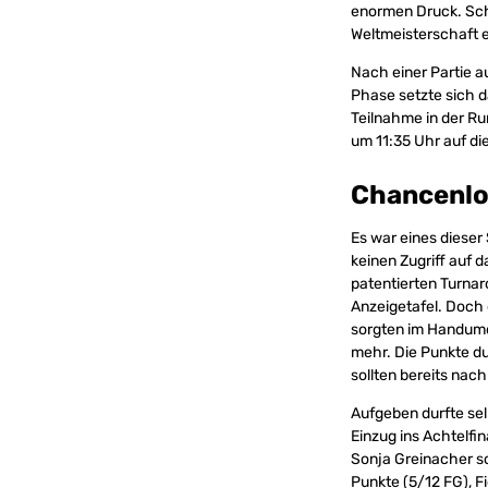
enormen Druck. Schl
Weltmeisterschaft 
Nach einer Partie a
Phase setzte sich d
Teilnahme in der Ru
um 11:35 Uhr auf die
Chancenlo
Es war eines diese
keinen Zugriff auf
patentierten Turnar
Anzeigetafel. Doch 
sorgten im Handumdr
mehr. Die Punkte d
sollten bereits nac
Aufgeben durfte sel
Einzug ins Achtelf
Sonja Greinacher s
Punkte (5/12 FG), F