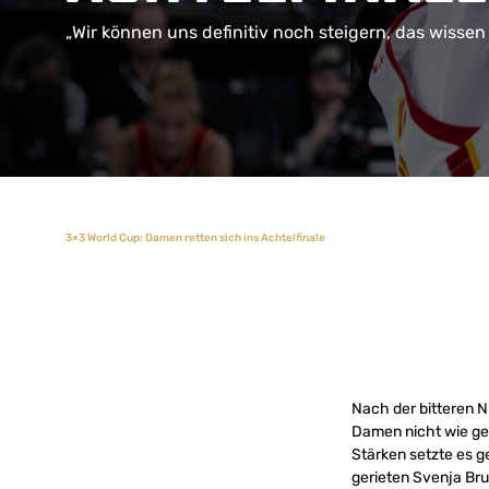
„Wir können uns definitiv noch steigern, das wissen 
3×3 World Cup: Damen retten sich ins Achtelfinale
Nach der bitteren N
Damen nicht wie ge
Stärken setzte es 
gerieten Svenja Br