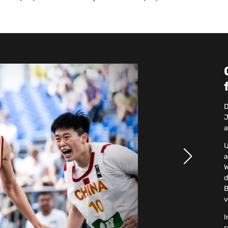
D
J
a
U
a
W
d
B
v
I
r