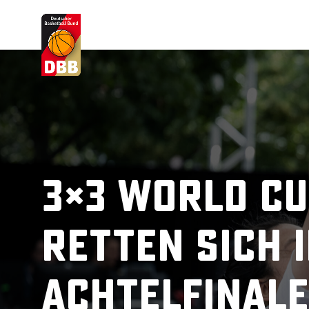
Suchvorschläge
Lorem Ipsum
Dolor Sit
Amet Valputo
3×3 World Cu
retten sich 
Achtelfinale