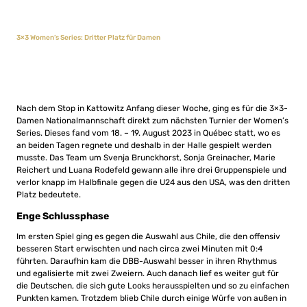
3×3 Women’s Series: Dritter Platz für Damen
Nach dem Stop in Kattowitz Anfang dieser Woche, ging es für die 3×3-
Damen Nationalmannschaft direkt zum nächsten Turnier der Women’s
Series. Dieses fand vom 18. – 19. August 2023 in Québec statt, wo es
an beiden Tagen regnete und deshalb in der Halle gespielt werden
musste. Das Team um Svenja Brunckhorst, Sonja Greinacher, Marie
Reichert und Luana Rodefeld gewann alle ihre drei Gruppenspiele und
verlor knapp im Halbfinale gegen die U24 aus den USA, was den dritten
Platz bedeutete.
Enge Schlussphase
Im ersten Spiel ging es gegen die Auswahl aus Chile, die den offensiv
besseren Start erwischten und nach circa zwei Minuten mit 0:4
führten. Daraufhin kam die DBB-Auswahl besser in ihren Rhythmus
und egalisierte mit zwei Zweiern. Auch danach lief es weiter gut für
die Deutschen, die sich gute Looks herausspielten und so zu einfachen
Punkten kamen. Trotzdem blieb Chile durch einige Würfe von außen in