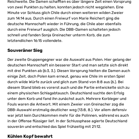
Reichweite. Die Damen schafften es über längere Zeit einen Vorsprung
von zwei Punkten zu halten, konnten jedoch nicht wegziehen. Eine
Minute vor Schluss glich Chile durch einen weiteren wilden Zweier
zum 14:14 aus. Durch einen Freiwurf von Marie Reichert ging die
deutsche Mannschaft wieder in Führung, die Chile aber ebenfalls
durch eine Freiwurf ausglich. Die DBB-Damen schalteten jedoch
schnell und fanden Sonja Greinacher unterm Korb, die zum
letztendlichen 16:15 vollendete.
Souveräner Sieg
Der zweite Gruppengegner war die Auswahl aus Polen. Hier gelang der
deutschen Mannschaft ein besserer Start und man setzte sich direkt
mit drei Punkten ab (6:3, 3.). Diesen Vorsprung hielten die Damen auch
einige Zeit, doch Polen kam erneut, genau wie Chile im ersten Spiel
durch wilde Würfe zurück und glich zum Stand von 8:8 aus (6.). Bei
diesem Stand blieb es vorerst auch und die Partie entwickelte sich zu
einem physischen Schlagabtausch. Deutschland suchte den Erfolg
unter dem Korb und fand ihn zunächst auch. Mehrere Korbleger und
Fouls waren die Antwort. Mit einem Zweier von Greinacher zog die
DBB-Auswahl erstmalig deutlicher weg (13:8, 8.). Vor allem defensiv
war jetzt kein Durchkommen mehr für die Polinnen, während es auch
in der Offense flüssiger lief. In der Schlussphase agierte Deutschland
souverän und entschied das Spiel frühzeitig mit 21:12.
Kühlen Kopf bewahrt