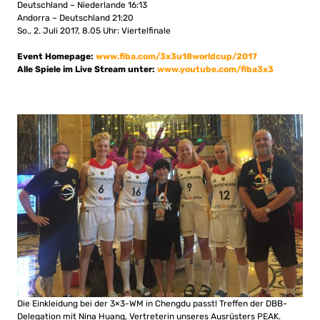
Deutschland – Niederlande 16:13
Andorra – Deutschland 21:20
So., 2. Juli 2017, 8.05 Uhr: Viertelfinale
Event Homepage:
www.fiba.com/3x3u18worldcup/2017
Alle Spiele im Live Stream unter:
www.youtube.com/fiba3x3
Die Einkleidung bei der 3×3-WM in Chengdu passt! Treffen der DBB-
Delegation mit Nina Huang, Vertreterin unseres Ausrüsters PEAK.