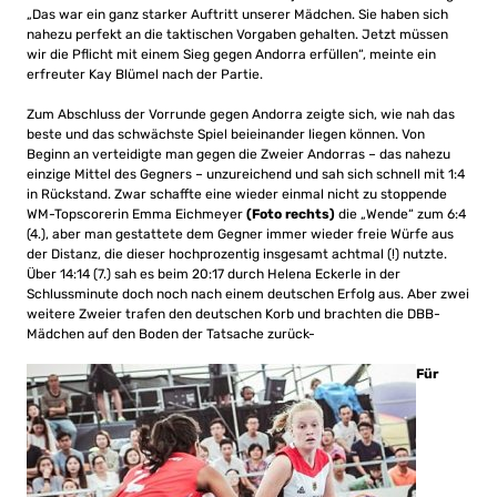
„Das war ein ganz starker Auftritt unserer Mädchen. Sie haben sich
nahezu perfekt an die taktischen Vorgaben gehalten. Jetzt müssen
wir die Pflicht mit einem Sieg gegen Andorra erfüllen“, meinte ein
erfreuter Kay Blümel nach der Partie.
Zum Abschluss der Vorrunde gegen Andorra zeigte sich, wie nah das
beste und das schwächste Spiel beieinander liegen können. Von
Beginn an verteidigte man gegen die Zweier Andorras – das nahezu
einzige Mittel des Gegners – unzureichend und sah sich schnell mit 1:4
in Rückstand. Zwar schaffte eine wieder einmal nicht zu stoppende
WM-Topscorerin Emma Eichmeyer
(Foto rechts)
die „Wende“ zum 6:4
(4.), aber man gestattete dem Gegner immer wieder freie Würfe aus
der Distanz, die dieser hochprozentig insgesamt achtmal (!) nutzte.
Über 14:14 (7.) sah es beim 20:17 durch Helena Eckerle in der
Schlussminute doch noch nach einem deutschen Erfolg aus. Aber zwei
weitere Zweier trafen den deutschen Korb und brachten die DBB-
Mädchen auf den Boden der Tatsache zurück-
Für