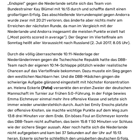
„Endspiel“ gegen die Niederlande setzte sich das Team von
Bundestrainer Kay Blümel mit 16:13 durch und schaffte damit einen
großartigen Erfolg. Das abschließende Vorrundenspiel gegen Andorra
wurde zwar mit 20:21 verloren, das änderte aber nichts mehr am
Erreichen der nächsten Runde, da man im Vergleich mit der
Niederlande und Andorra insgesamt die meisten Punkte erzielt hat
(„Most points scored in average“). Der Gegner im Viertelfinale am
Sonntag heißt aller Voraussicht nach Russland (2. Juli 2017, 8.05 Uhr).
Durch die völlig überraschende 10:11-Niederlage der
Niederländerinnen gegen die Tschechische Republik hatte das DBB-
Team nach der eigenen 10:14-Schlappe plötzlich wieder realistische
Chancen auf das Viertelfinale bekommen. Dazu musste ein Sieg gegen
den westlichen Nachbarn her. Und die DBB-Mädchen gingen die
schwierige Aufgabe glänzend eingestellt mit höchster Konzentration
an. Helena Eckerle
(Foto)
versenkte den ersten Zweier der deutschen
Mannschaft im Turnier zur frühen 5:0-Führung. In der Folge bewies
Emma Eichmeyer einmal mehr ihre offensive Klasse und setzte sich
immer wieder unwiderstehlich durch. Auch bei Emily Enochs platzte
der offensive Knoten, sie machte wichtige Punkte auf dem Weg zum
13:8 drei Minuten vor dem Ende. Ein böses Foul an Eichmeyer konnte
das DBB-Team nicht aufhalten, das beim 15:8 1´50 Minuten vor Schluss
wie der sichere Sieger aussah. Aber noch hatte sich die Niederlande
nicht aufgegeben und kam bei 37 Sekunden auf der Uhr auf 15:13
heran. Eckerle sicherte schließlich den umjubelten deutschen Erfolg.