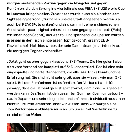
morgen anstehenden Partien gegen die Mongolei und gegen
Rumänien, die den Sprung ins Viertelfinale des FIBA 3×3 U23 World Cup
in Lanzhou bringen sollen. Zuvor aber wurde auch ein bisschen dem
Sightseeing gefrönt. „Wir haben uns die Stadt angesehen, waren u.a.
auch bei PEAK
(Foto unten)
und sind dann mit einem chinesischen
Geschwisterpaar original chinesisch essen gegangen: hot pot!
(Foto)
Wir leben noch (lacht!), das war toll und spannend, die Speisen wurden
in einem in den Tisch eingelassen Topf gekocht“, erzählt DBB-
Disziplinchef Matthias Weber, der sein Damenteam jetzt intensiv auf
die morgigen Gegner vorbereitet.
„Jetzt geht es eher gegen klassische 3×3-Teams. Die Mongolen haben
sich vom Verband her komplett auf 3×3 konzentriert. Das ist eine sehr
eingespielte und harte Mannschaft, die alle 3×3-Tricks kennt und viel
Erfahrung hat. Sie sind nicht sehr groß, aber sie wissen, wie man 3×3
spielt. Bei den Rumäninnen ist es ähnlich. Der Verband hat dafür
gesorgt, dass die Damenliga erst spät startet, damit viel 3×3 gespielt
werden kann. Das Team ist den gesamten Sommer über rumgetourt –
u.a. in Japan – und sehr eingespielt und erfahren. Individuell muss man
nicht in Erfurcht erstarren, aber wir wissen, dass wir morgen eine
Top-Performance abliefern müssen, um unser Ziel Viertelfinale zu
erreichen“, so Weber.
Für