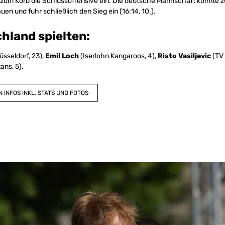
 zum Korb die Schlussoffensive ein. Die deutsche Mannschaft konnte z
uen und fuhr schließlich den Sieg ein (16:14, 10.).
hland spielten:
sseldorf, 23),
Emil Loch
(Iserlohn Kangaroos, 4),
Risto Vasiljevic
(TV 
ans, 5).
 INFOS INKL. STATS UND FOTOS