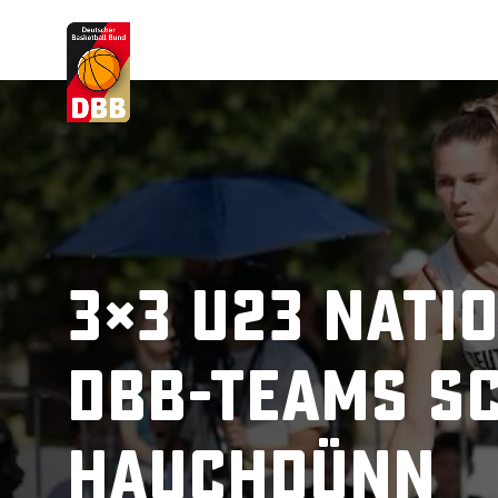
Suchvorschläge
Lorem Ipsum
Dolor Sit
Amet Valputo
3×3 U23 Nati
DBB-Teams s
hauchdünn