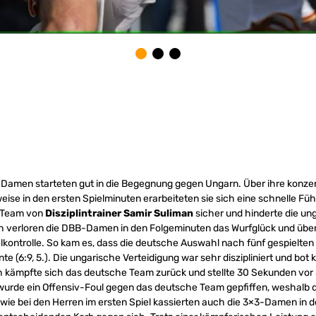
Damen starteten gut in die Begegnung gegen Ungarn. Über ihre konzen
ise in den ersten Spielminuten erarbeiteten sie sich eine schnelle Führ
s Team von
Disziplintrainer Samir Suliman
sicher und hinderte die u
 verloren die DBB-Damen in den Folgeminuten das Wurfglück und über
lkontrolle. So kam es, dass die deutsche Auswahl nach fünf gespielten
te (6:9, 5.). Die ungarische Verteidigung war sehr diszipliniert und bo
kämpfte sich das deutsche Team zurück und stellte 30 Sekunden vor S
wurde ein Offensiv-Foul gegen das deutsche Team gepfiffen, weshalb d
wie bei den Herren im ersten Spiel kassierten auch die 3×3-Damen in d