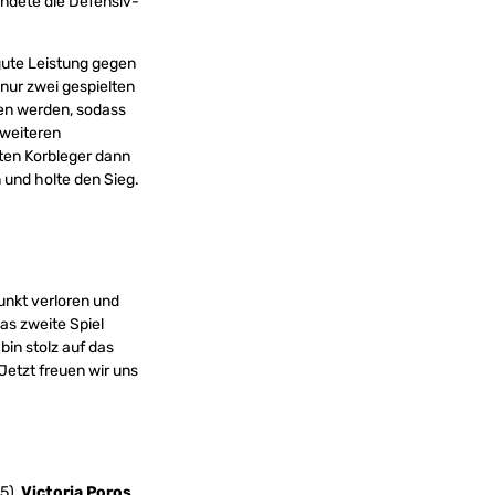
ndete die Defensiv-
 gute Leistung gegen
nur zwei gespielten
fen werden, sodass
 weiteren
lten Korbleger dann
 und holte den Sieg.
unkt verloren und
as zweite Spiel
bin stolz auf das
Jetzt freuen wir uns
5),
Victoria Poros