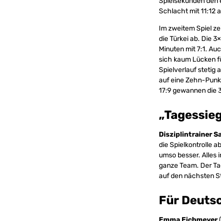
Spielsekunden den 
Schlacht mit 11:12 
Im zweitem Spiel ze
die Türkei ab. Die 
Minuten mit 7:1. Au
sich kaum Lücken fü
Spielverlauf stetig
auf eine Zehn-Punkt
17:9 gewannen die 
„Tagessieg
Disziplintrainer S
die Spielkontrolle 
umso besser. Alles 
ganze Team. Der Tag
auf den nächsten St
Für Deutsc
Emma Eichmeyer
(