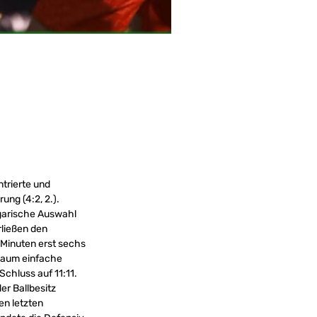
trierte und
ung (4:2, 2.).
ngarische Auswahl
ließen den
 Minuten erst sechs
t kaum einfache
chluss auf 11:11.
er Ballbesitz
en letzten