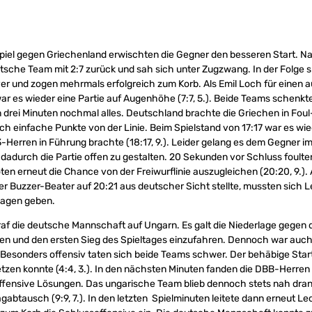
iel gegen Griechenland erwischten die Gegner den besseren Start. Na
tsche Team mit 2:7 zurück und sah sich unter Zugzwang. In der Folge sp
er und zogen mehrmals erfolgreich zum Korb. Als Emil Loch für einen 
war es wieder eine Partie auf Augenhöhe (7:7, 5.). Beide Teams schenkt
n drei Minuten nochmal alles. Deutschland brachte die Griechen in Foul
rch einfache Punkte von der Linie. Beim Spielstand von 17:17 war es wi
3-Herren in Führung brachte (18:17, 9.). Leider gelang es dem Gegner 
dadurch die Partie offen zu gestalten. 20 Sekunden vor Schluss foult
en erneut die Chance von der Freiwurflinie auszugleichen (20:20, 9.). A
r Buzzer-Beater auf 20:21 aus deutscher Sicht stellte, mussten sich Le
lagen geben.
raf die deutsche Mannschaft auf Ungarn. Es galt die Niederlage gegen 
n und den ersten Sieg des Spieltages einzufahren. Dennoch war auch d
. Besonders offensiv taten sich beide Teams schwer. Der behäbige Start
tzen konnte (4:4, 3.). In den nächsten Minuten fanden die DBB-Herren 
ffensive Lösungen. Das ungarische Team blieb dennoch stets nah dran
gabtausch (9:9, 7.). In den letzten Spielminuten leitete dann erneut Le