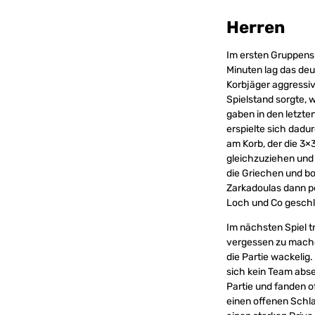
Herren
Im ersten Gruppensp
Minuten lag das deu
Korbjäger aggressiv
Spielstand sorgte, 
gaben in den letzte
erspielte sich dadu
am Korb, der die 3×
gleichzuziehen und 
die Griechen und bot
Zarkadoulas dann pe
Loch und Co gesch
Im nächsten Spiel t
vergessen zu mache
die Partie wackelig
sich kein Team abse
Partie und fanden o
einen offenen Schla