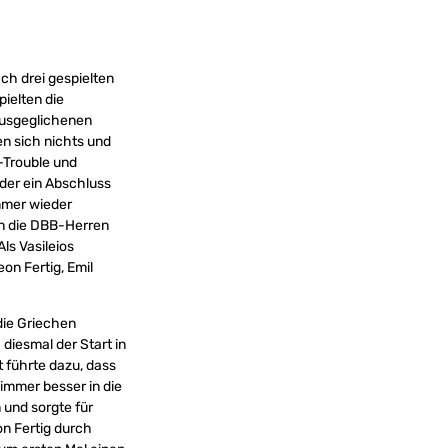
ch drei gespielten
ielten die
ausgeglichenen
en sich nichts und
-Trouble und
eder ein Abschluss
immer wieder
en die DBB-Herren
ls Vasileios
on Fertig, Emil
die Griechen
iesmal der Start in
 führte dazu, dass
immer besser in die
 und sorgte für
on Fertig durch