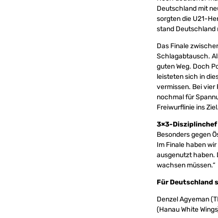
Deutschland mit ne
sorgten die U21-Her
stand Deutschland 
Das Finale zwischen
Schlagabtausch. Al
guten Weg. Doch Po
leisteten sich in di
vermissen. Bei vie
nochmal für Spannun
Freiwurflinie ins Ziel
3×3-Disziplinchef
Besonders gegen Ös
Im Finale haben wir 
ausgenutzt haben. 
wachsen müssen.“
Für Deutschland s
Denzel Agyeman (TK
(Hanau White Wings