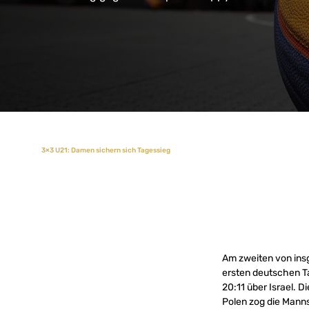
3×3 U21: Damen sichern sich Tagessieg
Am zweiten von ins
ersten deutschen T
20:11 über Israel. 
Polen zog die Mann