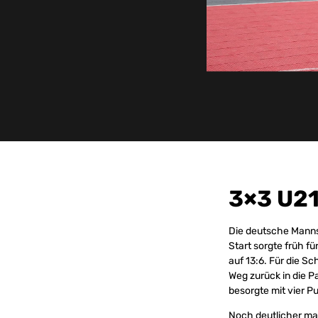
3×3 U2
Die deutsche Mannsc
Start sorgte früh f
auf 13:6. Für die S
Weg zurück in die P
besorgte mit vier P
Noch deutlicher ma