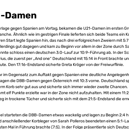
1-Damen
erlage gegen Spanien am Vortag, bekamen die U21-Damen im ersten Gr
nche. Ähnlich wie im gestrigen Finale lieferten sich beide Teams ein 
n Start legte Spanien hin, das nach drei erfolgreichen Zweiern mit 5:7
llerdings gut dagegen und kam zu Beginn vor allem in der Zone durch S
nnte schloss einen deutschen 3:0-Lauf zur 10:9-Führung ab. In der S
us, die zuerst per „And one“ Deutschland mit 15:14 in Front brachte u
aute. Den 17:16-Endstand sicherte Greta Kröger von der Freiwurflinie.
ar im Gegensatz zum Auftakt gegen Spanien eine deutliche Angelegenh
lagen die DBB-Damen gegen Österreich mit 10:3 vorne. Deutschland sp
erm Korb sehr gut aus und sicherte sich immer wieder zweite Chancen
amt elf Punkte erzielte war in der Zone nicht aufzuhalten. Mit einem 11
g in trockene Tücher und sicherte sich mit dem 21:5-Endstand die ern
ael starteten die DBB-Damen etwas wackelig und lagen zu Beginn 2:4 hi
d anschließender Korbleger von Sarah Polleros beendeten einen 5:1-La
en Mal in Führung brachte (7:5). In der Folge präsentierte sich Deutsc