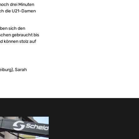
 noch drei Minuten
sich die U21-Damen
aben sich den
sschen gebraucht bis
d können stolz auf
eiburg), Sarah