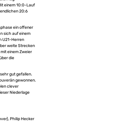
it einem 10:0-Lauf
sendlichen 20:6
sphase ein offener
n sich auf einem
en U21-Herren
 über weite Strecken
 mit einem Zweier
über die
ehr gut gefallen.
 souverän gewonnen.
olen clever
ieser Niederlage
er), Philip Hecker