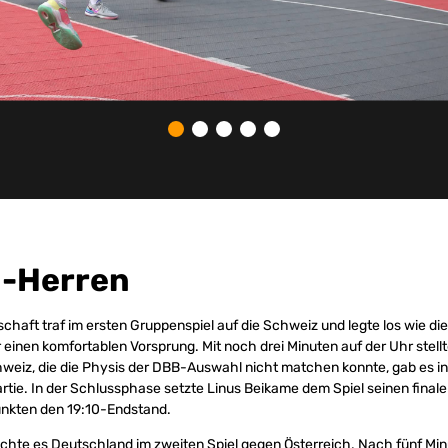
1-Herren
haft traf im ersten Gruppenspiel auf die Schweiz und legte los wie die
ür einen komfortablen Vorsprung. Mit noch drei Minuten auf der Uhr ste
chweiz, die die Physis der DBB-Auswahl nicht matchen konnte, gab es in
artie. In der Schlussphase setzte Linus Beikame dem Spiel seinen final
unkten den 19:10-Endstand.
chte es Deutschland im zweiten Spiel gegen Österreich. Nach fünf Min