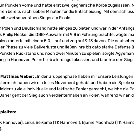
un Punkten vorne und hatte erst zwei gegnerische Körbe zugelassen. M
ren bereits nach sieben Minuten für die Entscheidung. Mit dem schlus
mit zwei souveränen Siegen im Finale.
 Polen und Deutschland hatte einiges zu bieten und war in der Anfang
s Philip Hecker die DBB-Auswahl mit 9:8 in Führung brachte, wägte ma
len konterte mit einem 5:0-Lauf und zog auf 9:13 davon. Die deutsch
eser Phase zu viele Ballverluste und ließen ihre bis dato starke Defense
r Punkten Rückstand und noch zwei Minuten zu spielen, sorgte Agyeman
g in Hannover. Polen blieb allerdings fokussiert und brachte den Sieg 
.
 Matthias Weber:
„In der Gruppenphase haben mir unsere Leistungen s
terreich haben wir ein tolles Movement gehabt und haben die Spiele
leider zu viele individuelle und taktische Fehler gemacht, welche die P
Daher geht der Sieg auch verdientermaßen an Polen, während wir an d
pielten:
 Hannover), Linus Beikame (TK Hannover), Bjarne Machholz (TK Hannov
).