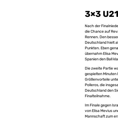
3×3 U2
Nach der Finalnied
die Chance auf Reva
Rennen. Den bessere
Deutschland hielt a
Punkten. Eben gena
übernahm Elisa Mevi
Spanien den Ball kl
Die zweite Partie w
gespielten Minuten 
Größenvorteile unt
Polleros, die insges
Deutschland den Sie
Finalteilnahme.
Im Finale gegen Isr
von Elisa Mevius un
Mannschaft zum erst