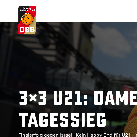
Suchvorschläge
Lorem Ipsum
Dolor Sit
Amet Valputo
3×3 U21: Dam
Tagessieg
Finalerfolg gegen Israel | Kein Happy End für U21-H