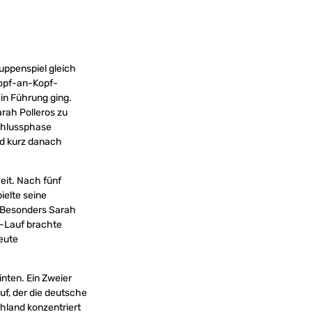
uppenspiel gleich
Kopf-an-Kopf-
 in Führung ging.
arah Polleros zu
chlussphase
nd kurz danach
eit. Nach fünf
ielte seine
. Besonders Sarah
:2-Lauf brachte
eute
nten. Ein Zweier
uf, der die deutsche
hland konzentriert