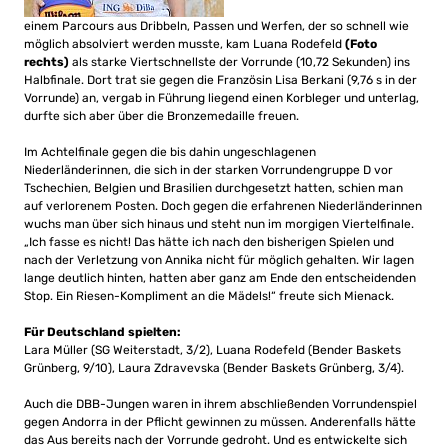
einem Parcours aus Dribbeln, Passen und Werfen, der so schnell wie
möglich absolviert werden musste, kam Luana Rodefeld
(Foto
rechts)
als starke Viertschnellste der Vorrunde (10,72 Sekunden) ins
Halbfinale. Dort trat sie gegen die Französin Lisa Berkani (9,76 s in der
Vorrunde) an, vergab in Führung liegend einen Korbleger und unterlag,
durfte sich aber über die Bronzemedaille freuen.
Im Achtelfinale gegen die bis dahin ungeschlagenen
Niederländerinnen, die sich in der starken Vorrundengruppe D vor
Tschechien, Belgien und Brasilien durchgesetzt hatten, schien man
auf verlorenem Posten. Doch gegen die erfahrenen Niederländerinnen
wuchs man über sich hinaus und steht nun im morgigen Viertelfinale.
„Ich fasse es nicht! Das hätte ich nach den bisherigen Spielen und
nach der Verletzung von Annika nicht für möglich gehalten. Wir lagen
lange deutlich hinten, hatten aber ganz am Ende den entscheidenden
Stop. Ein Riesen-Kompliment an die Mädels!“ freute sich Mienack.
Für Deutschland spielten:
Lara Müller (SG Weiterstadt, 3/2), Luana Rodefeld (Bender Baskets
Grünberg, 9/10), Laura Zdravevska (Bender Baskets Grünberg, 3/4).
Auch die DBB-Jungen waren in ihrem abschließenden Vorrundenspiel
gegen Andorra in der Pflicht gewinnen zu müssen. Anderenfalls hätte
das Aus bereits nach der Vorrunde gedroht. Und es entwickelte sich