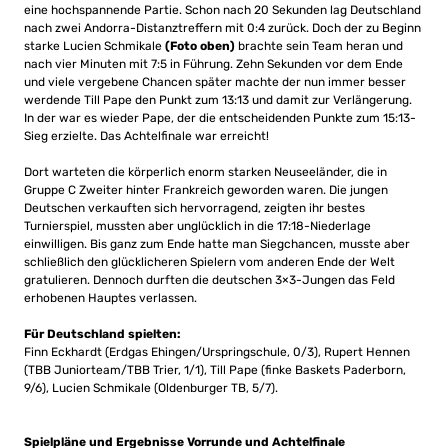
eine hochspannende Partie. Schon nach 20 Sekunden lag Deutschland
nach zwei Andorra-Distanztreffern mit 0:4 zurück. Doch der zu Beginn
starke Lucien Schmikale
(Foto oben)
brachte sein Team heran und
nach vier Minuten mit 7:5 in Führung. Zehn Sekunden vor dem Ende
und viele vergebene Chancen später machte der nun immer besser
werdende Till Pape den Punkt zum 13:13 und damit zur Verlängerung.
In der war es wieder Pape, der die entscheidenden Punkte zum 15:13-
Sieg erzielte. Das Achtelfinale war erreicht!
Dort warteten die körperlich enorm starken Neuseeländer, die in
Gruppe C Zweiter hinter Frankreich geworden waren. Die jungen
Deutschen verkauften sich hervorragend, zeigten ihr bestes
Turnierspiel, mussten aber unglücklich in die 17:18-Niederlage
einwilligen. Bis ganz zum Ende hatte man Siegchancen, musste aber
schließlich den glücklicheren Spielern vom anderen Ende der Welt
gratulieren. Dennoch durften die deutschen 3×3-Jungen das Feld
erhobenen Hauptes verlassen.
Für Deutschland spielten:
Finn Eckhardt (Erdgas Ehingen/Urspringschule, 0/3), Rupert Hennen
(TBB Juniorteam/TBB Trier, 1/1), Till Pape (finke Baskets Paderborn,
9/6), Lucien Schmikale (Oldenburger TB, 5/7).
Spielpläne und Ergebnisse Vorrunde und Achtelfinale