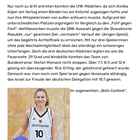
Nur noch zu dritt antreten konnten die U18-Mädchen, da sich Annika
Küper am Vortag einen Bänderriss am Knöchel zugezogen hatte und
nun ihre Mitspielerinnen von außen anfeuern musste. Aufgrund der
unterschiedlichen Platzierungsregeln im Vergleich zu den „Fünf gegen
Fünf“-Wettbewerben musste die DBB-Auswahl gegen die Slowakische
Republik „nur“ gewinnen (bei „normalem“ Verlauf der übrigen Spiele),
um das begehrte Achtelfinale zu erreichen. Mit nur drei Spielerinnen
ohne jede Wechselmöglichkeit blieb das allerdings ein schwieriges
Unterfangen. Doch die drei deutschen Mädchen legten los wie die
Feuerwehr. 29 Grad und Windstille konnten das Team von
Bundestrainer Stefan Mienack nicht stoppen. Über 7:1, 8:3 und 12:4
gelang ein überzeugender 15:6-Erfolg, der gebührend gefeiert wurde.
Dennoch war man noch vom Spiel Israel gegen Venezuela abhängig,
das Israel zur Freude der deutschen Delegation mit 15:7 gewann.
Im sogenannten „Skills Contest“,