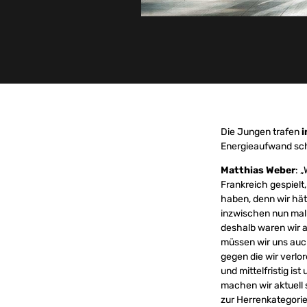
Die Jungen trafen
i
Energieaufwand scha
Matthias Weber
: 
Frankreich gespielt
haben, denn wir hät
inzwischen nun mal 
deshalb waren wir a
müssen wir uns auch
gegen die wir verlo
und mittelfristig i
machen wir aktuell 
zur Herrenkategorie