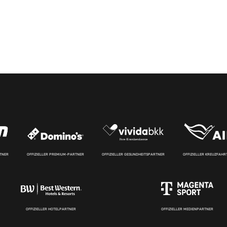
RTNER
OFFIZIELLER PREMIUM-PARTNER
OFFIZIELLER GESUNDHEITSPARTNER
OFFIZIELLER KREUZFAH
OFFIZIELLER HOTELPARTNER
OFFIZIELLER MEDIENPARTNER