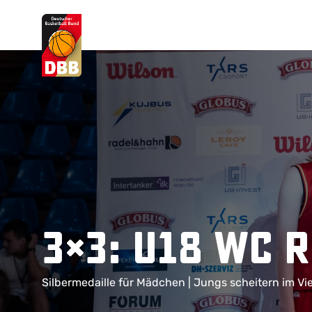
Suchvorschläge
Lorem Ipsum
Dolor Sit
Amet Valputo
3×3: U18 WC 
Silbermedaille für Mädchen | Jungs scheitern im Vie