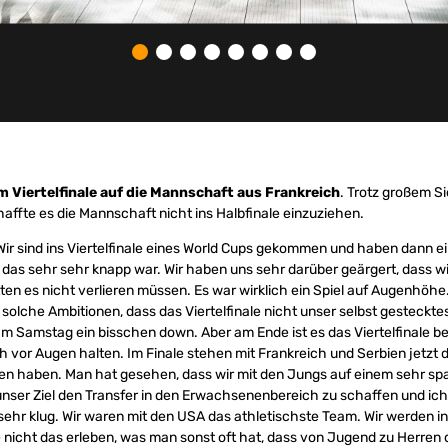
m Viertelfinale auf die Mannschaft aus Frankreich
. Trotz großem S
ffte es die Mannschaft nicht ins Halbfinale einzuziehen.
„Wir sind ins Viertelfinale eines World Cups gekommen und haben dann e
, das sehr sehr knapp war. Wir haben uns sehr darüber geärgert, dass wi
ten es nicht verlieren müssen. Es war wirklich ein Spiel auf Augenhöhe
solche Ambitionen, dass das Viertelfinale nicht unser selbst gestecktes
m Samstag ein bisschen down. Aber am Ende ist es das Viertelfinale be
 vor Augen halten. Im Finale stehen mit Frankreich und Serbien jetzt 
ren haben. Man hat gesehen, dass wir mit den Jungs auf einem sehr s
st unser Ziel den Transfer in den Erwachsenenbereich zu schaffen und ich
sehr klug. Wir waren mit den USA das athletischste Team. Wir werden i
 nicht das erleben, was man sonst oft hat, dass von Jugend zu Herren d