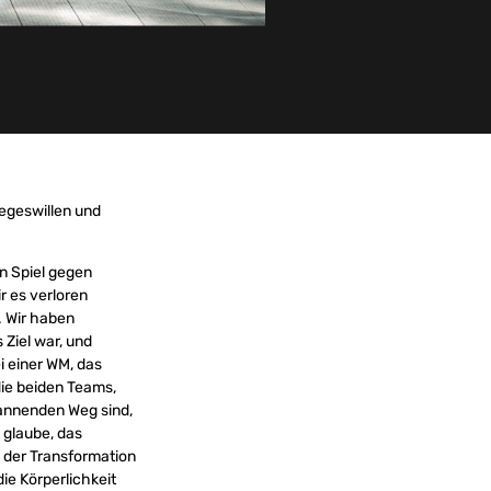
iegeswillen und
in Spiel gegen
r es verloren
. Wir haben
 Ziel war, und
i einer WM, das
die beiden Teams,
pannenden Weg sind,
 glaube, das
n der Transformation
ie Körperlichkeit