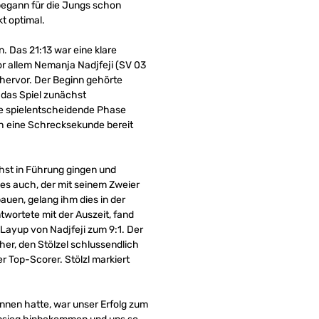
begann für die Jungs schon
t optimal.
n. Das 21:13 war eine klare
or allem Nemanja Nadjfeji (SV 03
hervor. Der Beginn gehörte
 das Spiel zunächst
die spielentscheidende Phase
och eine Schrecksekunde bereit
hst in Führung gingen und
 es auch, der mit seinem Zweier
auen, gelang ihm dies in der
twortete mit der Auszeit, fand
 Layup von Nadjfeji zum 9:1. Der
er, den Stölzel schlussendlich
r Top-Scorer. Stölzl markiert
nnen hatte, war unser Erfolg zum