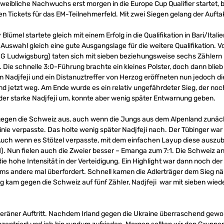
ibliche Nachwuchs erst morgen in die Europe Cup Qualifier startet, 
 Tickets für das EM-Teilnehmerfeld. Mit zwei Siegen gelang der Auftak
ümel startete gleich mit einem Erfolg in die Qualifikation in Bari/Italie
uswahl gleich eine gute Ausgangslage für die weitere Qualifikation. V
G Ludwigsburg) taten sich mit sieben beziehungsweise sechs Zählern 
Die schnelle 3:0-Führung brachte ein kleines Polster, doch dann blieb
on Nadjfeji und ein Distanuztreffer von Herzog eröffneten nun jedoch 
and jetzt weg. Am Ende wurde es ein relativ ungefährdeter Sieg, der n
 der starke Nadjfeji um, konnte aber wenig später Entwarnung geben.
gegen die Schweiz aus, auch wenn die Jungs aus dem Alpenland zunäc
nie verpasste. Das holte wenig später Nadjfeji nach. Der Tübinger war
. Auch wenn es Stölzel verpasste, mit dem einfachen Layup diese auszub
). Nun fielen auch die Zweier besser – Emanga zum 7:1. Die Schweiz an
ie hohe Intensität in der Verteidigung. Ein Highlight war dann noch der
 andere mal überfordert. Schnell kamen die Adlerträger dem Sieg näh
og kam gegen die Schweiz auf fünf Zähler, Nadjfeji war mit sieben wiede
eräner Auftritt. Nachdem Irland gegen die Ukraine überraschend gewo