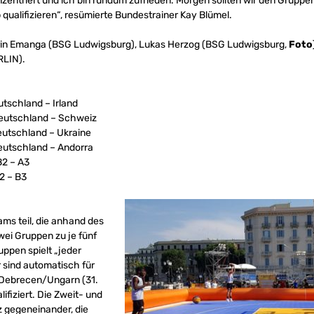
onzentriert und ich bin rundum zufrieden. Morgen sollten wir den Grup
qualifizieren“, resümierte Bundestrainer Kay Blümel.
rin Emanga (BSG Ludwigsburg), Lukas Herzog (BSG Ludwigsburg,
Foto
RLIN).
utschland – Irland
 Deutschland – Schweiz
Deutschland – Ukraine
Deutschland – Andorra
B2 – A3
A2 – B3
ms teil, die anhand des
ei Gruppen zu je fünf
ppen spielt „jeder
 sind automatisch für
 Debrecen/Ungarn (31.
ifiziert. Die Zweit- und
z gegeneinander, die