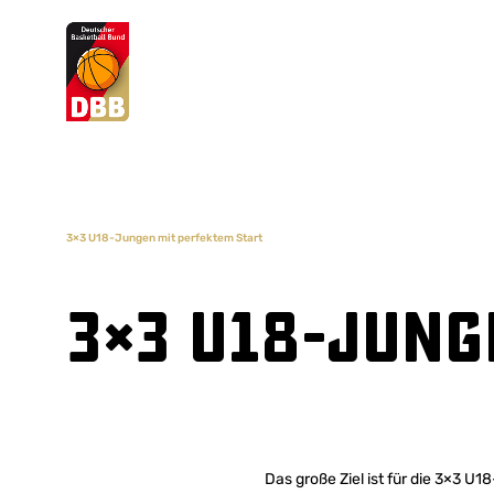
Suchvorschläge
Lorem Ipsum
Dolor Sit
Amet Valputo
3×3 U18-Jungen mit perfektem Start
3×3 U18-Jung
Das große Ziel ist für die 3×3 