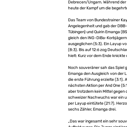
Debrecen/Ungarn. Während der we
heute der Kampf um die begehrten
Das Team von Bundestrainer Kay Bl
Angelegenheit und gab der DBB-A
Tübingen) und Quirin Emanga (BS
gleich den ING-DiBa-Korbjägern. 
ausgeglichen (5:3). Ein Layup v
(8:3). Bis auf 12:6 zog Deutschl
hielt: Kurz vor dem Ende knickte
Noch souveräner sah das Spiel 
Emanga den Ausgleich von der Li
die erste Führung erzielte (3:1)
nächsten Aktion per And One (5:1
aber trotzdem kein Mittel gegen d
schweizer Nachwuchs war ein ums
per Layup eintütete (21:7). Herz
sechs Zähler, Emanga drei.
„Das war ingesamt ein sehr souv