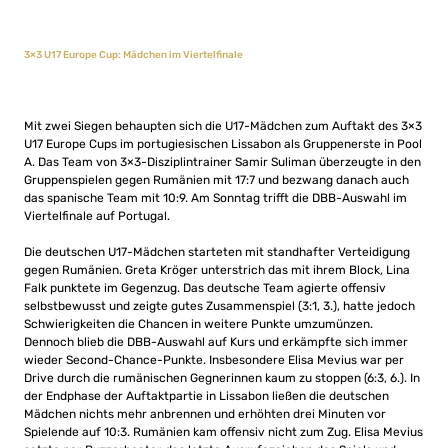
3×3 U17 Europe Cup: Mädchen im Viertelfinale
Mit zwei Siegen behaupten sich die U17-Mädchen zum Auftakt des 3×3
U17 Europe Cups im portugiesischen Lissabon als Gruppenerste in Pool
A. Das Team von 3×3-Disziplintrainer Samir Suliman überzeugte in den
Gruppenspielen gegen Rumänien mit 17:7 und bezwang danach auch
das spanische Team mit 10:9. Am Sonntag trifft die DBB-Auswahl im
Viertelfinale auf Portugal.
Die deutschen U17-Mädchen starteten mit standhafter Verteidigung
gegen Rumänien. Greta Kröger unterstrich das mit ihrem Block, Lina
Falk punktete im Gegenzug. Das deutsche Team agierte offensiv
selbstbewusst und zeigte gutes Zusammenspiel (3:1, 3.), hatte jedoch
Schwierigkeiten die Chancen in weitere Punkte umzumünzen.
Dennoch blieb die DBB-Auswahl auf Kurs und erkämpfte sich immer
wieder Second-Chance-Punkte. Insbesondere Elisa Mevius war per
Drive durch die rumänischen Gegnerinnen kaum zu stoppen (6:3, 6.). In
der Endphase der Auftaktpartie in Lissabon ließen die deutschen
Mädchen nichts mehr anbrennen und erhöhten drei Minuten vor
Spielende auf 10:3. Rumänien kam offensiv nicht zum Zug. Elisa Mevius