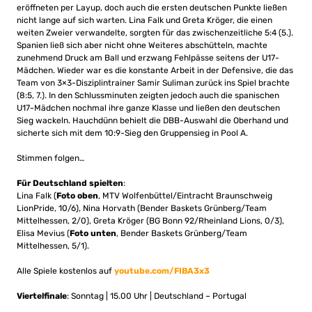
eröffneten per Layup, doch auch die ersten deutschen Punkte ließen
nicht lange auf sich warten. Lina Falk und Greta Kröger, die einen
weiten Zweier verwandelte, sorgten für das zwischenzeitliche 5:4 (5.).
Spanien ließ sich aber nicht ohne Weiteres abschütteln, machte
zunehmend Druck am Ball und erzwang Fehlpässe seitens der U17-
Mädchen. Wieder war es die konstante Arbeit in der Defensive, die das
Team von 3×3-Disziplintrainer Samir Suliman zurück ins Spiel brachte
(8:5, 7.). In den Schlussminuten zeigten jedoch auch die spanischen
U17-Mädchen nochmal ihre ganze Klasse und ließen den deutschen
Sieg wackeln. Hauchdünn behielt die DBB-Auswahl die Oberhand und
sicherte sich mit dem 10:9-Sieg den Gruppensieg in Pool A.
Stimmen folgen…
Für Deutschland spielten
:
Lina Falk (
Foto oben
, MTV Wolfenbüttel/Eintracht Braunschweig
LionPride, 10/6), Nina Horvath (Bender Baskets Grünberg/Team
Mittelhessen, 2/0), Greta Kröger (BG Bonn 92/Rheinland Lions, 0/3),
Elisa Mevius (
Foto unten
, Bender Baskets Grünberg/Team
Mittelhessen, 5/1).
Alle Spiele kostenlos auf
youtube.com/FIBA3x3
Viertelfinale
: Sonntag | 15.00 Uhr | Deutschland – Portugal