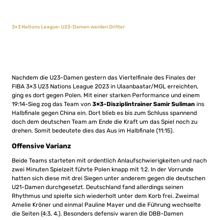
3×3 Nations League: U23-Damen werden Dritter
Nachdem die U23-Damen gestern das Viertelfinale des Finales der
FIBA 3×3 U23 Nations League 2023 in Ulaanbaatar/MGL erreichten,
ging es dort gegen Polen. Mit einer starken Performance und einem
19:14-Sieg zog das Team von
3×3-Disziplintrainer Samir Suliman
ins
Halbfinale gegen China ein. Dort blieb es bis zum Schluss spannend
doch dem deutschen Team am Ende die Kraft um das Spiel noch zu
drehen. Somit bedeutete dies das Aus im Halbfinale (11:15).
Offensive Varianz
Beide Teams starteten mit ordentlich Anlaufschwierigkeiten und nach
zwei Minuten Spielzeit führte Polen knapp mit 1:2. In der Vorrunde
hatten sich diese mit drei Siegen unter anderem gegen die deutschen
U21-Damen durchgesetzt. Deutschland fand allerdings seinen
Rhythmus und spielte sich wiederholt unter dem Korb frei. Zweimal
Amelie Kröner und einmal Pauline Mayer und die Führung wechselte
die Seiten (4:3, 4.). Besonders defensiv waren die DBB-Damen