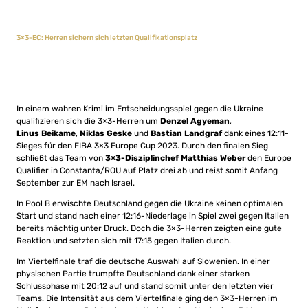
3×3-EC: Herren sichern sich letzten Qualifikationsplatz
In einem wahren Krimi im Entscheidungsspiel gegen die Ukraine
qualifizieren sich die 3×3-Herren um
Denzel Agyeman
,
Linus
Beikame
,
Niklas Geske
und
Bastian Landgraf
dank eines 12:11-
Sieges für den FIBA 3×3 Europe Cup 2023. Durch den finalen Sieg
schließt das Team von
3×3-Disziplinchef Matthias Weber
den Europe
Qualifier in Constanta/ROU auf Platz drei ab und reist somit Anfang
September zur EM nach Israel.
In Pool B erwischte Deutschland gegen die Ukraine keinen optimalen
Start und stand nach einer 12:16-Niederlage in Spiel zwei gegen Italien
bereits mächtig unter Druck. Doch die 3×3-Herren zeigten eine gute
Reaktion und setzten sich mit 17:15 gegen Italien durch.
Im Viertelfinale traf die deutsche Auswahl auf Slowenien. In einer
physischen Partie trumpfte Deutschland dank einer starken
Schlussphase mit 20:12 auf und stand somit unter den letzten vier
Teams. Die Intensität aus dem Viertelfinale ging den 3×3-Herren im