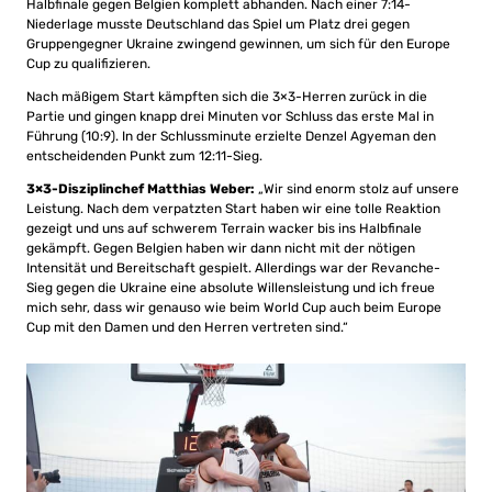
Halbfinale gegen Belgien komplett abhanden. Nach einer 7:14-
Niederlage musste Deutschland das Spiel um Platz drei gegen
Gruppengegner Ukraine zwingend gewinnen, um sich für den Europe
Cup zu qualifizieren.
Nach mäßigem Start kämpften sich die 3×3-Herren zurück in die
Partie und gingen knapp drei Minuten vor Schluss das erste Mal in
Führung (10:9). In der Schlussminute erzielte Denzel Agyeman den
entscheidenden Punkt zum 12:11-Sieg.
3×3-Disziplinchef Matthias Weber:
„Wir sind enorm stolz auf unsere
Leistung. Nach dem verpatzten Start haben wir eine tolle Reaktion
gezeigt und uns auf schwerem Terrain wacker bis ins Halbfinale
gekämpft. Gegen Belgien haben wir dann nicht mit der nötigen
Intensität und Bereitschaft gespielt. Allerdings war der Revanche-
Sieg gegen die Ukraine eine absolute Willensleistung und ich freue
mich sehr, dass wir genauso wie beim World Cup auch beim Europe
Cup mit den Damen und den Herren vertreten sind.“