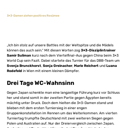
3×3-Damen ziehen positives Resümee
„Ich bin stolz auf unsere Battles mit der Weltspitze und die Mädels
können das auch sein.“ Mit diesen Worten zog
3×3-Disziplintrainer
Samir Suliman
kurz nach dem Viertelfinal-Aus gegen China beim 3×3
World Cup sein Fazit. Dabei startete das Turnier für das DBB-Team um
Svenja Brunckhorst
,
Sonja Greinacher
,
Marie Reichert
und
Luana
Rodefeld
in Wien mit einem kleinen Dämpfer.
Drei Tage WC-Wahnsinn
Gegen Japan schenkte man eine langzeitige Führung kurz vor Schluss
her und stand somit in der zweiten Partie gegen Ägypten bereits
mächtig unter Druck. Doch dem hielten die 3×3-Damen stand und
blieben mit dem ersten Turniersieg in einer engen
Gruppenkonstellation im Rennen um das Weiterkommen. Am vierten
Turniertag trumpfte Deutschland mit zwei weiteren Siegen gegen
Polen und Australien auf. Nur der Dreiervergleich zwischen Japan,