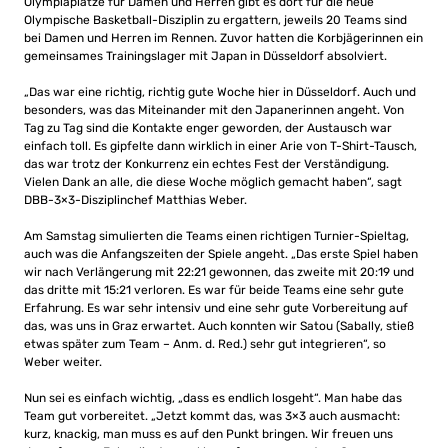
Olympiaplätze für Damen und Herren gibt es dort für die neue
Olympische Basketball-Disziplin zu ergattern, jeweils 20 Teams sind
bei Damen und Herren im Rennen. Zuvor hatten die Korbjägerinnen ein
gemeinsames Trainingslager mit Japan in Düsseldorf absolviert.
„Das war eine richtig, richtig gute Woche hier in Düsseldorf. Auch und
besonders, was das Miteinander mit den Japanerinnen angeht. Von
Tag zu Tag sind die Kontakte enger geworden, der Austausch war
einfach toll. Es gipfelte dann wirklich in einer Arie von T-Shirt-Tausch,
das war trotz der Konkurrenz ein echtes Fest der Verständigung.
Vielen Dank an alle, die diese Woche möglich gemacht haben“, sagt
DBB-3×3-Disziplinchef Matthias Weber.
Am Samstag simulierten die Teams einen richtigen Turnier-Spieltag,
auch was die Anfangszeiten der Spiele angeht. „Das erste Spiel haben
wir nach Verlängerung mit 22:21 gewonnen, das zweite mit 20:19 und
das dritte mit 15:21 verloren. Es war für beide Teams eine sehr gute
Erfahrung. Es war sehr intensiv und eine sehr gute Vorbereitung auf
das, was uns in Graz erwartet. Auch konnten wir Satou (Sabally, stieß
etwas später zum Team – Anm. d. Red.) sehr gut integrieren“, so
Weber weiter.
Nun sei es einfach wichtig, „dass es endlich losgeht“. Man habe das
Team gut vorbereitet. „Jetzt kommt das, was 3×3 auch ausmacht:
kurz, knackig, man muss es auf den Punkt bringen. Wir freuen uns