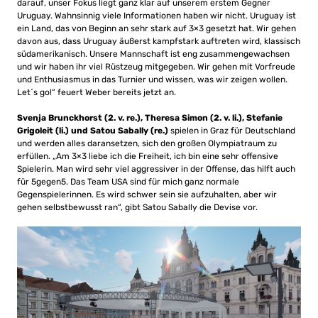
darauf, unser Fokus liegt ganz klar auf unserem erstem Gegner
Uruguay. Wahnsinnig viele Informationen haben wir nicht. Uruguay ist
ein Land, das von Beginn an sehr stark auf 3×3 gesetzt hat. Wir gehen
davon aus, dass Uruguay äußerst kampfstark auftreten wird, klassisch
südamerikanisch. Unsere Mannschaft ist eng zusammengewachsen
und wir haben ihr viel Rüstzeug mitgegeben. Wir gehen mit Vorfreude
und Enthusiasmus in das Turnier und wissen, was wir zeigen wollen.
Let´s go!“ feuert Weber bereits jetzt an.
Svenja Brunckhorst (2. v. re.), Theresa Simon (2. v. li.), Stefanie
Grigoleit (li.) und Satou Sabally (re.)
spielen in Graz für Deutschland
und werden alles daransetzen, sich den großen Olympiatraum zu
erfüllen. „Am 3×3 liebe ich die Freiheit, ich bin eine sehr offensive
Spielerin. Man wird sehr viel aggressiver in der Offense, das hilft auch
für 5gegen5. Das Team USA sind für mich ganz normale
Gegenspielerinnen. Es wird schwer sein sie aufzuhalten, aber wir
gehen selbstbewusst ran“, gibt Satou Sabally die Devise vor.