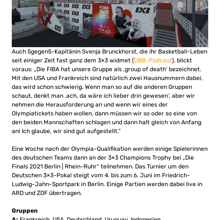
Auch 5gegen5-Kapitänin Svenja Brunckhorst, die ihr Basketball-Leben
seit einiger Zeit fast ganz dem 3×3 widmet (
DBB-Podcast
), blickt
voraus: „Die FIBA hat unsere Gruppe als ‚group of death‘ bezeichnet.
Mit den USA und Frankreich sind natürlich zwei Hausnummern dabei,
das wird schon schwierig. Wenn man so auf die anderen Gruppen
schaut, denkt man ‚ach, da wäre ich lieber drin gewesen‘, aber wir
nehmen die Herausforderung an und wenn wir eines der
Olympiatickets haben wollen, dann müssen wir so oder so eine von
den beiden Mannschaften schlagen und dann halt gleich von Anfang
an! Ich glaube, wir sind gut aufgestellt.“
Eine Woche nach der Olympia-Qualifikation werden einige Spielerinnen
des deutschen Teams dann an der 3×3 Champions Trophy bei „Die
Finals 2021 Berlin | Rhein-Ruhr“ teilnehmen. Das Turnier um den
Deutschen 3×3-Pokal steigt vom 4. bis zum 6. Juni im Friedrich-
Ludwig-Jahn-Sportpark in Berlin. Einige Partien werden dabei live in
ARD und ZDF übertragen.
Gruppen
A:
Frankreich, USA, Deutschland, Uruguay, Indonesien