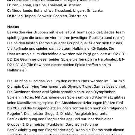
B:
Iran, Japan, Ukraine, Thailand, Australien
C:
Niederlande, Estland, Weißrussland, Ungarn, Sri Lanka
D:
Italien, Taipeh, Schweiz, Spanien, Österreich
Modus
Es wurden vier Gruppen mit jeweils fünf Teams gebildet. Jedes Team
spielt gegen die anderen vier in ihren jeweiligen Pools („round robin“).
Die beiden besten Teams aus jeder Gruppe qualifizieren sich für das
Viertelfinale und spielen dann bis zum Halbfinale KO-Spiele. Die
Überkreuzspiele im Viertelfinale werden wie folgt gebildet: A1-C2 / D1-
B2 (Die Gewinner dieser beiden Spiele treffen sich im Halbfinale.), B1-
D2 / C1-A2 (Die Gewinner dieser beiden Spiele treffen sich im
Halbfinale.).
Die Halbfinals und das Spiel um den dritten Platz werden im FIBA ​​3×3
Olympic Qualifying Tournament als Olympic Ticket Games bezeichnet.
Die Gewinner dieser drei Spiele schaffen es zu den Olympischen
Spielen in Tokio. Mit Ausnahme des Spiels um den dritten Platz gibt es
keine Klassifizierungsspiele. Die Abschlussplatzierungen (Plätze fünf
bis 20) und die Gruppenplatzierungen richten sich nach den folgenden
Regeln: 1. Die meisten Siege, 2. Direkter Vergleich (nur unter
Berücksichtigung von Sieg/Niederlage und nur innerhalb einer
Gruppe), 3. Die meisten Punkte im Durchschnitt (ohne
Berücksichtigung von Sieg/Niederlage). Wenn die Teams nach diesen