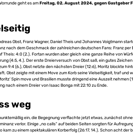
Vorrunde geht es am
Freitag, 02. August 2024, gegen Gastgeber 
lseitig
ndreas Obst, Franz Wagner, Daniel Theis und Johannes Voigtmann start
anz nach dem Geschmack der zahlreichen deutschen Fans: Franz per E
uf Theis: 4:0 (2.). Fortan wurden aber gleich eine ganze Reihe von Würf
hrung (4:5, 4.). Der erste Dreierversuch von Obst saß, ein gutes Zeichen 
m 9:4 (6.), Obst netzte den nächsten Dreier (12:6), Moritz blockte hinten
. Obst zeigte mit einem Move zum Korb seine Vielseitigkeit, traf und w
Moritz‘ Spin move und Brasilien musste dringend eine Auszeit nehmen (17
ing nach einem Dreier von Isaac Bonga mit 22:10 zu Ende.
uss weg
unktemäßig ein, die Begegnung verflachte jetzt etwas, zunächst ohn
minanz verlor. Einige „no calls“ auf beiden Seiten sorgten für Aufregun
 kam zu einem spektakulären Korberfolg (26:17, 14.). Schon acht der b