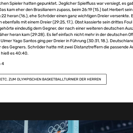
hen Spieler hatten gepunktet. Jeglicher Spielfluss war versiegt, es gab
s kam eher den Brasilianern zupass, beim 26:19 (15.) bat Herbert sein
6:22 heran (16.), ehe Schröder einen ganz wichtigen Dreier versenkte.
benfalls mit einem Dreier (29:25, 17.). Obst kassierte sein drittes Fou
gehörte eindeutig dem Gegner, der nach einer weiteren deutschen Ausz
äher heran kam (29:28). Es lief einfach nicht mehr in der deutschen Off
Ulmer Yago Santos ging per Dreier in Führung (30:31, 18.). Deutschlan
ier des Gegners. Schröder hatte mit zwei Distanztreffern die passende An
hieß es 40:40.
 4
S ETC. ZUM OLYMPISCHEN BASKETBALLTURNIER DER HERREN