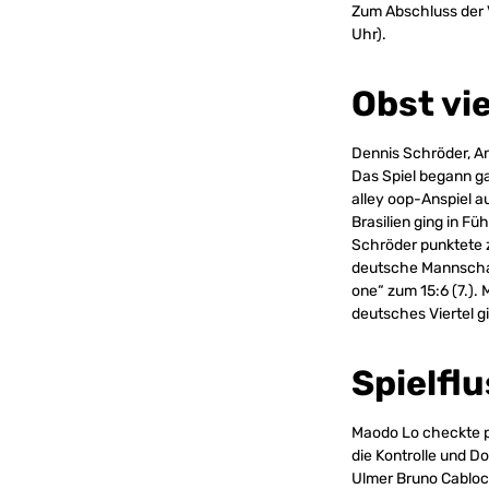
Zum Abschluss der 
Uhr).
Obst vie
Dennis Schröder, A
Das Spiel begann g
alley oop-Anspiel a
Brasilien ging in Fü
Schröder punktete zu
deutsche Mannschaft
one“ zum 15:6 (7.). 
deutsches Viertel g
Spielfl
Maodo Lo checkte p
die Kontrolle und Do
Ulmer Bruno Cabloco