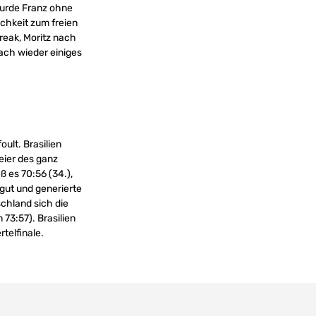
wurde Franz ohne
ichkeit zum freien
reak, Moritz nach
ach wieder einiges
oult. Brasilien
eier des ganz
ß es 70:56 (34.),
gut und generierte
chland sich die
73:57). Brasilien
telfinale.