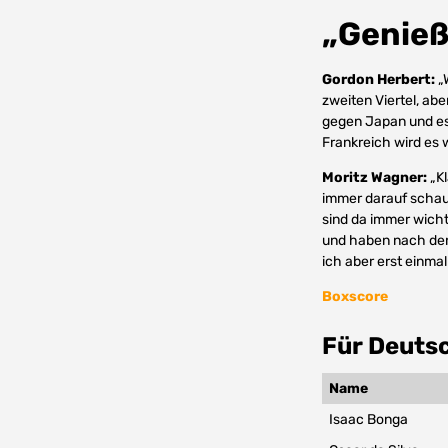
„Genieß
Gordon Herbert:
„W
zweiten Viertel, ab
gegen Japan und es
Frankreich wird es 
Moritz Wagner:
„Kl
immer darauf schaue
sind da immer wicht
und haben nach der 
ich aber erst einmal
Boxscore
Für Deutsc
Name
Isaac Bonga