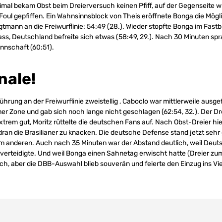
imal bekam Obst beim Dreierversuch keinen Pfiff, auf der Gegenseite 
Foul gepfiffen. Ein Wahnsinnsblock von Theis eröffnete Bonga die Mögl
gtmann an die Freiwurflinie: 54:49 (28.). Wieder stopfte Bonga im Fastb
s, Deutschland befreite sich etwas (58:49, 29.). Nach 30 Minuten spr
nnschaft (60:51).
nale!
hrung an der Freiwurflinie zweistellig , Caboclo war mittlerweile ausgef
ner Zone und gab sich noch lange nicht geschlagen (62:54, 32.). Der Dr
xtrem gut, Moritz rüttelte die deutschen Fans auf. Nach Obst-Dreier hie
ran die Brasilianer zu knacken. Die deutsche Defense stand jetzt sehr 
m anderen. Auch nach 35 Minuten war der Abstand deutlich, weil Deuts
verteidigte. Und weil Bonga einen Sahnetag erwischt hatte (Dreier zum 
ch, aber die DBB-Auswahl blieb souverän und feierte den Einzug ins Vier