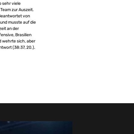
 sehr viele
 Team zur Auszeit.
 Beantwortet von
l und musste auf die
eit an der
ensive, Brasilien
d wehrte sich, aber
twort (38:37, 20.).