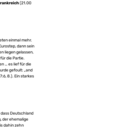
Frankreich
(21.00
eten einmal mehr.
urostep, dann sein
en liegen gelassen,
für die Partie.
 … es lief für die
urde gefoult: „and
:6, 8.). Ein starkes
e dass Deutschland
g, der ehemalige
is dahin zehn