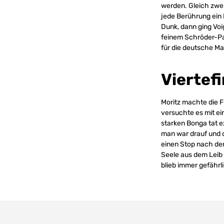
werden. Gleich zwe
jede Berührung ein 
Dunk, dann ging Voi
feinem Schröder-Pas
für die deutsche Ma
Viertefi
Moritz machte die Fü
versuchte es mit ei
starken Bonga tat e
man war drauf und d
einen Stop nach de
Seele aus dem Leib 
blieb immer gefährli