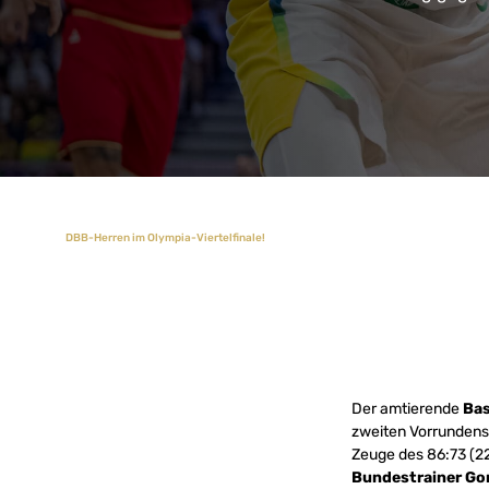
DBB-Herren im Olympia-Viertelfinale!
Der amtierende
Bas
zweiten Vorrundens
Zeuge des 86:73 (22
Bundestrainer Go