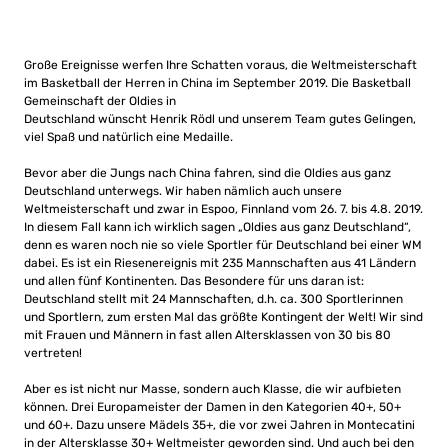
Große Ereignisse werfen Ihre Schatten voraus, die Weltmeisterschaft
im Basketball der Herren in China im September 2019. Die Basketball
Gemeinschaft der Oldies in
Deutschland wünscht Henrik Rödl und unserem Team gutes Gelingen,
viel Spaß und natürlich eine Medaille.
Bevor aber die Jungs nach China fahren, sind die Oldies aus ganz
Deutschland unterwegs. Wir haben nämlich auch unsere
Weltmeisterschaft und zwar in Espoo, Finnland vom 26. 7. bis 4.8. 2019.
In diesem Fall kann ich wirklich sagen „Oldies aus ganz Deutschland“,
denn es waren noch nie so viele Sportler für Deutschland bei einer WM
dabei. Es ist ein Riesenereignis mit 235 Mannschaften aus 41 Ländern
und allen fünf Kontinenten. Das Besondere für uns daran ist:
Deutschland stellt mit 24 Mannschaften, d.h. ca. 300 Sportlerinnen
und Sportlern, zum ersten Mal das größte Kontingent der Welt! Wir sind
mit Frauen und Männern in fast allen Altersklassen von 30 bis 80
vertreten!
Aber es ist nicht nur Masse, sondern auch Klasse, die wir aufbieten
können. Drei Europameister der Damen in den Kategorien 40+, 50+
und 60+. Dazu unsere Mädels 35+, die vor zwei Jahren in Montecatini
in der Altersklasse 30+ Weltmeister geworden sind. Und auch bei den