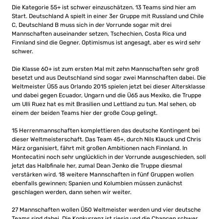
Die Kategorie 55+ ist schwer einzuschätzen. 13 Teams sind hier am
Start. Deutschland A spielt in einer 3er Gruppe mit Russland und Chile
C, Deutschland B muss sich in der Vorrunde sogar mit drei
Mannschaften auseinander setzen, Tschechien, Costa Rica und
Finnland sind die Gegner. Optimismus ist angesagt, aber es wird sehr
schwer.
Die Klasse 60+ ist zum ersten Mal mit zehn Mannschaften sehr groß
besetzt und aus Deutschland sind sogar zwei Mannschaften dabei. Die
Weltmeister Ü55 aus Orlando 2015 spielen jetzt bei dieser Altersklasse
und dabei gegen Ecuador, Ungarn und die Ü65 aus Mexiko, die Truppe
um Ulli Ruez hat es mit Brasilien und Lettland zu tun. Mal sehen, ob
einem der beiden Teams hier der große Coup gelingt.
15 Herrenmannschaften komplettieren das deutsche Kontingent bei
dieser Weltmeisterschaft. Das Team 45+, durch Nils Klauck und Chris
März organisiert, fährt mit großen Ambitionen nach Finnland. In
Montecatini noch sehr unglücklich in der Vorrunde ausgeschieden, soll
jetzt das Halbfinale her, zumal Dean Jenko die Truppe diesmal
verstärken wird. 18 weitere Mannschaften in fünf Gruppen wollen
ebenfalls gewinnen; Spanien und Kolumbien müssen zunächst
geschlagen werden, dann sehen wir weiter.
27 Mannschaften wollen Ü50 Weltmeister werden und vier deutsche
Teams sind dabei. Die Konkurrenz ist riesig und die Chancen schwer