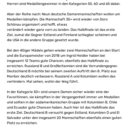
Herren sind Medaillengewinner in den Kategorien 55, 60 und 65 dabei.
Aber der Reihe nach: Neun deutsche Damenmannschaften wollen um
Medaillen kämpfen. Die Mannschaft 35+ wird wieder von Doro
Schönau organisiert und hofft, etwas
verändert wieder ganz vorn zu landen. Das Halbfinale ist das erste
Ziel, zumal die Gegner Estland und Finnland schlagbar scheinen und
die USA in die andere Gruppe gesetzt wurde.
Bei den 40iger Mädels gehen wieder zwei Mannschaften an den Start
und die Europameister von 2018 um Ingrid Heidler haben bei
insgesamt 12 Teams gute Chancen, ebenfalls das Halbfinale zu
erreichen. Russland B und Großbritannien sind die Vorrundengegner.
Deutschland B möchte bei seinem zweiten Auftritt den 8. Platz aus
Maribor deutlich verbessern, Russland A und Kolumbien wollen das
verhindern. Mal sehen, wohin der Weg führt.
In der Kategorie 50+ sind unsere Damen sicher wieder eine der
Favoritinnen, sie kämpften in der Vergangenheit immer um Medaillen
und sollten in der südamerikanischen Gruppe mit Kolumbien B, Chile
und Ecuador gute Chancen haben. Auch hier ist das Halbfinale das
erste Ziel. Deutschland B versucht gegen Estland, Kolumbien D und El
Salvador unter den insgesamt 20 Mannschaften ebenfalls einen guten
Platz zu erreichen.