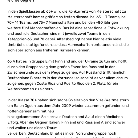
leichte Gegner!
In den Spielklassen ab 65+ wird die Konkurrenz von Meisterschaft zu
Meisterschaft immer größer: so treten diesmal bei 65+ 17 Teams, bei
70+ 14 Teams, bei 75+ 7 Mannschaften und bei den +80 jährigen
weitere fünf Mannschaften an. Das ist eine sensationelle Entwicklung
und auch die Deutschen sind mit jeweils zwei Teams in den
Kategorien 65 und 70 dabei. Altersbedingt haben hier relativ viele
Umbrüche stattgefunden, so dass Mannschaften entstanden sind, die
sich aber schon aus früheren Turnieren kennen.
65 A hat es in Gruppe E mit Finnland und der Ukraine zu tun und hofft,
durch den Gruppensieg dem großen Favoriten Russland in der
Zwischenrunde aus dem Wege zu gehen. Auf Russland trifft nämlich
Deutschland B bereits in der Vorrunde; so scheint es vor allem darum
zu gehen, gegen Costa Rica und Puerto Rico den 2. Platz für ein
Weiterkommen zu sichern.
In der Klasse 70+ haben sich sechs Spieler von den Vize-Weltmeistern
um Ralph Ogden aus dem Jahr 2009 wieder zusammen gefunden und
hoffen gemeinsam mit neu
hinzugekommenen Spielern als Deutschland A auf einen ähnlichen
Erfolg. Aber die Gegner Italien, Finnland und Russland A sind schwer
und wollen uns diesen Traum
verderben. Deutschland B hat es in der Vorrundengruppe noch