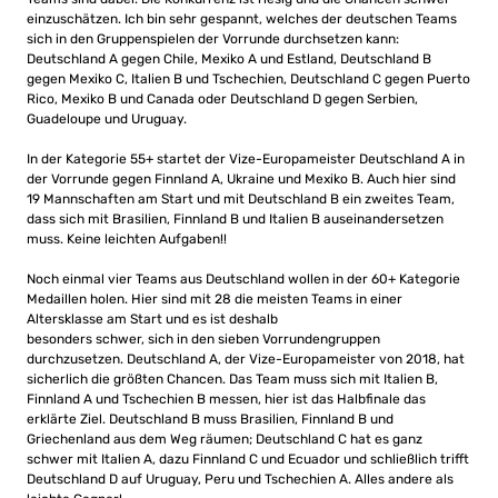
einzuschätzen. Ich bin sehr gespannt, welches der deutschen Teams
sich in den Gruppenspielen der Vorrunde durchsetzen kann:
Deutschland A gegen Chile, Mexiko A und Estland, Deutschland B
gegen Mexiko C, Italien B und Tschechien, Deutschland C gegen Puerto
Rico, Mexiko B und Canada oder Deutschland D gegen Serbien,
Guadeloupe und Uruguay.
In der Kategorie 55+ startet der Vize-Europameister Deutschland A in
der Vorrunde gegen Finnland A, Ukraine und Mexiko B. Auch hier sind
19 Mannschaften am Start und mit Deutschland B ein zweites Team,
dass sich mit Brasilien, Finnland B und Italien B auseinandersetzen
muss. Keine leichten Aufgaben!!
Noch einmal vier Teams aus Deutschland wollen in der 60+ Kategorie
Medaillen holen. Hier sind mit 28 die meisten Teams in einer
Altersklasse am Start und es ist deshalb
besonders schwer, sich in den sieben Vorrundengruppen
durchzusetzen. Deutschland A, der Vize-Europameister von 2018, hat
sicherlich die größten Chancen. Das Team muss sich mit Italien B,
Finnland A und Tschechien B messen, hier ist das Halbfinale das
erklärte Ziel. Deutschland B muss Brasilien, Finnland B und
Griechenland aus dem Weg räumen; Deutschland C hat es ganz
schwer mit Italien A, dazu Finnland C und Ecuador und schließlich trifft
Deutschland D auf Uruguay, Peru und Tschechien A. Alles andere als