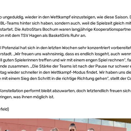
so ungeduldig, wieder in den Wettkampf einzusteigen, wie diese Saison. 
L-Teams hinter sich haben, sondern auch, weil die Spielzeit gleich mi
tartet. Die AstroStars Bochum waren langjährige Kooperationspartner 
ion mit dem TSV Hagen als BasketGirls Ruhr an.
 Potenzial hat sich in den letzten Wochen sehr konzentriert vorbereite
barstadt. „Wir freuen uns wahnsinnig, dass es endlich losgeht, auch wenn 
ll guten Spielerinnen treffen und wir mit einem engen Spiel rechnen“, f
de zusammen. „Die Stärke der Teams ist nach der Pause nur schwer 
tag wieder schneller in den Wettkampf-Modus findet. Wir haben uns die 
e mit einem Sieg den Schritt in die richtige Richtung gehen“, stellt der C
nstellation performt bleibt abzuwarten, doch letztendlich freuen sich a
bringen, was ihnen möglich ist.
efeld)