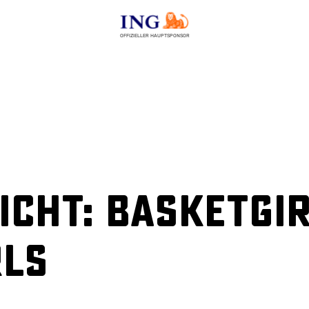
OFFIZIELLER HAUPTSPONSOR
cht: BasketGir
rls