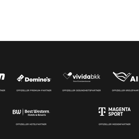
RTNER
OFFIZIELLER PREMIUM-PARTNER
OFFIZIELLER GESUNDHEITSPARTNER
OFFIZIELLER KREUZFAH
OFFIZIELLER HOTELPARTNER
OFFIZIELLER MEDIENPARTNER