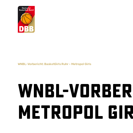
Suchvorschläge
Lorem Ipsum
Dolor Sit
Amet Valputo
WNBL-Vorbericht: BasketGirls Ruhr – Metropol Girls
WNBL-Vorberi
Metropol Gi