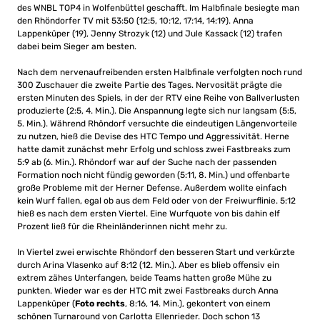
des WNBL TOP4 in Wolfenbüttel geschafft. Im Halbfinale besiegte man
den Rhöndorfer TV mit 53:50 (12:5, 10:12, 17:14, 14:19). Anna
Lappenküper (19), Jenny Strozyk (12) und Jule Kassack (12) trafen
dabei beim Sieger am besten.
Nach dem nervenaufreibenden ersten Halbfinale verfolgten noch rund
300 Zuschauer die zweite Partie des Tages. Nervosität prägte die
ersten Minuten des Spiels, in der der RTV eine Reihe von Ballverlusten
produzierte (2:5, 4. Min.). Die Anspannung legte sich nur langsam (5:5,
5. Min.). Während Rhöndorf versuchte die eindeutigen Längenvorteile
zu nutzen, hieß die Devise des HTC Tempo und Aggressivität. Herne
hatte damit zunächst mehr Erfolg und schloss zwei Fastbreaks zum
5:9 ab (6. Min.). Rhöndorf war auf der Suche nach der passenden
Formation noch nicht fündig geworden (5:11, 8. Min.) und offenbarte
große Probleme mit der Herner Defense. Außerdem wollte einfach
kein Wurf fallen, egal ob aus dem Feld oder von der Freiwurflinie. 5:12
hieß es nach dem ersten Viertel. Eine Wurfquote von bis dahin elf
Prozent ließ für die Rheinländerinnen nicht mehr zu.
In Viertel zwei erwischte Rhöndorf den besseren Start und verkürzte
durch Arina Vlasenko auf 8:12 (12. Min.). Aber es blieb offensiv ein
extrem zähes Unterfangen, beide Teams hatten große Mühe zu
punkten. Wieder war es der HTC mit zwei Fastbreaks durch Anna
Lappenküper (
Foto rechts
, 8:16, 14. Min.), gekontert von einem
schönen Turnaround von Carlotta Ellenrieder. Doch schon 13