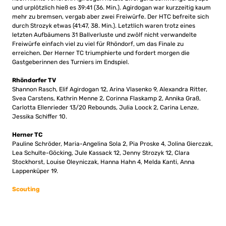
und urplötzlich hieß es 39:41 (36. Min.). Agirdogan war kurzzeitig kaum
mehr zu bremsen, vergab aber zwei Freiwürfe. Der HTC befreite sich
durch Strozyk etwas (41:47, 38. Min.). Letztlich waren trotz eines
letzten Aufbäumens 31 Ballverluste und zwölf nicht verwandelte
Freiwürfe einfach viel zu viel für Rhöndorf, um das Finale zu
erreichen. Der Herner TC triumphierte und fordert morgen die
Gastgeberinnen des Turniers im Endspiel.
Rhöndorfer TV
Shannon Rasch, Elif Agirdogan 12, Arina Vlasenko 9, Alexandra Ritter,
Svea Carstens, Kathrin Menne 2, Corinna Flaskamp 2, Annika Graß,
Carlotta Ellenrieder 13/20 Rebounds, Julia Loock 2, Carina Lenze,
Jessika Schiffer 10.
Herner TC
Pauline Schröder, Maria-Angelina Sola 2, Pia Proske 4, Jolina Gierczak,
Lea Schulte-Göcking, Jule Kassack 12, Jenny Strozyk 12, Clara
Stockhorst, Louise Oleyniczak, Hanna Hahn 4, Melda Kanti, Anna
Lappenküper 19.
Scouting