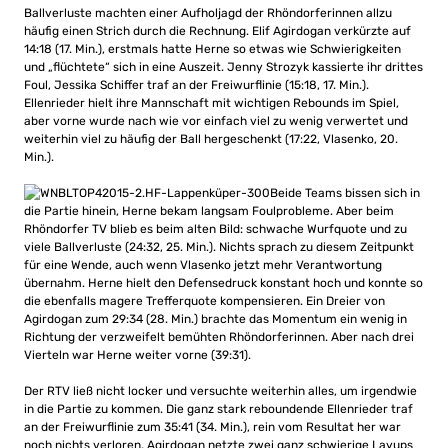
Ballverluste machten einer Aufholjagd der Rhöndorferinnen allzu
häufig einen Strich durch die Rechnung. Elif Agirdogan verkürzte auf
14:18 (17. Min.), erstmals hatte Herne so etwas wie Schwierigkeiten
und „flüchtete“ sich in eine Auszeit. Jenny Strozyk kassierte ihr drittes
Foul, Jessika Schiffer traf an der Freiwurflinie (15:18, 17. Min.).
Ellenrieder hielt ihre Mannschaft mit wichtigen Rebounds im Spiel,
aber vorne wurde nach wie vor einfach viel zu wenig verwertet und
weiterhin viel zu häufig der Ball hergeschenkt (17:22, Vlasenko, 20.
Min.).
Beide Teams bissen sich in
die Partie hinein, Herne bekam langsam Foulprobleme. Aber beim
Rhöndorfer TV blieb es beim alten Bild: schwache Wurfquote und zu
viele Ballverluste (24:32, 25. Min.). Nichts sprach zu diesem Zeitpunkt
für eine Wende, auch wenn Vlasenko jetzt mehr Verantwortung
übernahm. Herne hielt den Defensedruck konstant hoch und konnte so
die ebenfalls magere Trefferquote kompensieren. Ein Dreier von
Agirdogan zum 29:34 (28. Min.) brachte das Momentum ein wenig in
Richtung der verzweifelt bemühten Rhöndorferinnen. Aber nach drei
Vierteln war Herne weiter vorne (39:31).
Der RTV ließ nicht locker und versuchte weiterhin alles, um irgendwie
in die Partie zu kommen. Die ganz stark reboundende Ellenrieder traf
an der Freiwurflinie zum 35:41 (34. Min.), rein vom Resultat her war
noch nichts verloren. Agirdogan netzte zwei ganz schwierige Layups