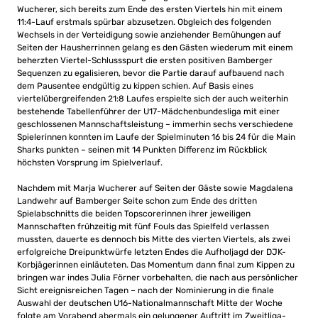
Wucherer, sich bereits zum Ende des ersten Viertels hin mit einem
11:4-Lauf erstmals spürbar abzusetzen. Obgleich des folgenden
Wechsels in der Verteidigung sowie anziehender Bemühungen auf
Seiten der Hausherrinnen gelang es den Gästen wiederum mit einem
beherzten Viertel-Schlussspurt die ersten positiven Bamberger
Sequenzen zu egalisieren, bevor die Partie darauf aufbauend nach
dem Pausentee endgültig zu kippen schien. Auf Basis eines
viertelübergreifenden 21:8 Laufes erspielte sich der auch weiterhin
bestehende Tabellenführer der U17-Mädchenbundesliga mit einer
geschlossenen Mannschaftsleistung – immerhin sechs verschiedene
Spielerinnen konnten im Laufe der Spielminuten 16 bis 24 für die Main
Sharks punkten – seinen mit 14 Punkten Differenz im Rückblick
höchsten Vorsprung im Spielverlauf.
Nachdem mit Marja Wucherer auf Seiten der Gäste sowie Magdalena
Landwehr auf Bamberger Seite schon zum Ende des dritten
Spielabschnitts die beiden Topscorerinnen ihrer jeweiligen
Mannschaften frühzeitig mit fünf Fouls das Spielfeld verlassen
mussten, dauerte es dennoch bis Mitte des vierten Viertels, als zwei
erfolgreiche Dreipunktwürfe letzten Endes die Aufholjagd der DJK-
Korbjägerinnen einläuteten. Das Momentum dann final zum Kippen zu
bringen war indes Julia Förner vorbehalten, die nach aus persönlicher
Sicht ereignisreichen Tagen – nach der Nominierung in die finale
Auswahl der deutschen U16-Nationalmannschaft Mitte der Woche
folgte am Vorabend abermals ein gelungener Auftritt im Zweitliga-