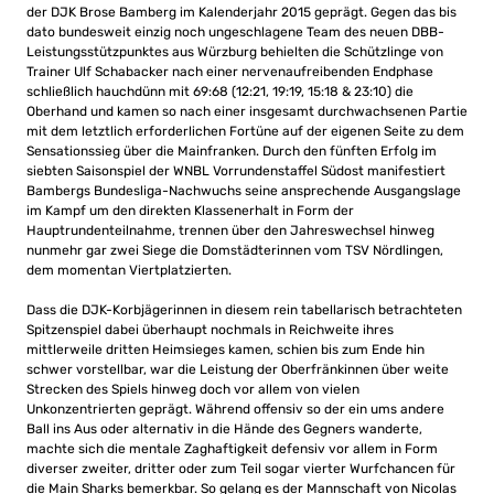
der DJK Brose Bamberg im Kalenderjahr 2015 geprägt. Gegen das bis
dato bundesweit einzig noch ungeschlagene Team des neuen DBB-
Leistungsstützpunktes aus Würzburg behielten die Schützlinge von
Trainer Ulf Schabacker nach einer nervenaufreibenden Endphase
schließlich hauchdünn mit 69:68 (12:21, 19:19, 15:18 & 23:10) die
Oberhand und kamen so nach einer insgesamt durchwachsenen Partie
mit dem letztlich erforderlichen Fortüne auf der eigenen Seite zu dem
Sensationssieg über die Mainfranken. Durch den fünften Erfolg im
siebten Saisonspiel der WNBL Vorrundenstaffel Südost manifestiert
Bambergs Bundesliga-Nachwuchs seine ansprechende Ausgangslage
im Kampf um den direkten Klassenerhalt in Form der
Hauptrundenteilnahme, trennen über den Jahreswechsel hinweg
nunmehr gar zwei Siege die Domstädterinnen vom TSV Nördlingen,
dem momentan Viertplatzierten.
Dass die DJK-Korbjägerinnen in diesem rein tabellarisch betrachteten
Spitzenspiel dabei überhaupt nochmals in Reichweite ihres
mittlerweile dritten Heimsieges kamen, schien bis zum Ende hin
schwer vorstellbar, war die Leistung der Oberfränkinnen über weite
Strecken des Spiels hinweg doch vor allem von vielen
Unkonzentrierten geprägt. Während offensiv so der ein ums andere
Ball ins Aus oder alternativ in die Hände des Gegners wanderte,
machte sich die mentale Zaghaftigkeit defensiv vor allem in Form
diverser zweiter, dritter oder zum Teil sogar vierter Wurfchancen für
die Main Sharks bemerkbar. So gelang es der Mannschaft von Nicolas