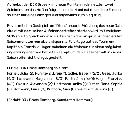
Aufgebot der DJK Brose – mit neun Punkten in den letzten zwei
Spielminuten das Heft erfolgreich in die Hand nahm und ihre Farben
so trotz nur eines einzigen Viertelgewinns zum Sieg trug.
Bevor mit dem Gastspiel am 10ten Januar in Würzburg das neue Jahr
direkt mit dem selben Aufeinandertreffen starten wird, mit welchem
2015 so erfolgreich endete, warten nach drei anspruchsvollen ersten
Saisonmonaten nun also entspannte Feiertage auf das Team um
Kapitänin Franziska Hager, scheinen die Weichen für einen möglichst
ungezwungenen wie befreiten Kampf um den Klassenerhalt in dieser
Saison offensichtlich gut gestellt.
Für die DJK Brose Bamberg spielten:
Förner, Julia (25 Punkte/2 „Dreier“); Goller, Isabell (12/2); Gese, Julika
(9/0); Landwehr, Magdalena (8/0); Barth, Jana (6/0); Hager, Franziska
(6/1); Okosun, Alexandra (2); Hartmann, Anika (1); Distler, Jana-Sophie
(0); Hofmann, Luisa (0); Kühhorn, Nina (0); Weinkauf, Sabrina (0).
(Bericht DJK Brose Bamberg, Konstantin Hammerl)