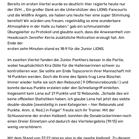
Bereits im ersten Viertel wurde es deutlich: Hier regierte heute nur
der SVH. „ Ein großer Dank an die Unterstützer des LIONS-Fancourts
und die Wildfire Angels, sie haben uns heute hier eine super Stimmung
bereitet! Wir würden uns freuen, regelmäßig so eine wunderbare
Atmosphäre in der Halle zu haben.“ gab ein schmunzelnder
Übungsleiter zu Protokoll und glaubte auch, dass die Anwesenheit von
Headcoach Jennifer Kerns zusätzliche Motivation erzeugt hat. Am
Ende der
ersten zehn Minuten stand es 18:9 für die Junior LIONS.
Im zweiten Viertel fanden die Junior Panthers besser in die Partie,
wobei hauptsächlich Kira Dölle für die Hallenserinnen schwer zu
kontrollieren war. Sie sollte am Ende Topscorerin ihrer Mannschaft mit
14 Punkten werden. Doch die Krone des Spiels trug Lena Büschel.
Immer wieder holte sie sich den Rebound ( 9 Offensivrebounds ! ) und
konnte daraus Punkte erzielen oder den Schnellangriff einleiten.
Insgesamt kam Lena auf 21 Punkte und 12 Rebounds. „Schade das wir
keine offiziellen Statistiken haben, ich glaube Lena hat jetzt das siebte
double-double (zweistellig in zwei Kategorien – hier Rebounds und
Punkte. Anm. d. Red.) in Folge!“ freute sich ihr Trainer. Mit der
Schlusssirene der ersten Halbzeit, konnten die Osnabrückerinnen noch
einen Dreier Einnetzen und dadurch das Viertelergebnis (19:13) ein
wenig verschönern.
Mit dem Stand von 37:22 ging es also in die zweite Halbzeit. Zu diesem