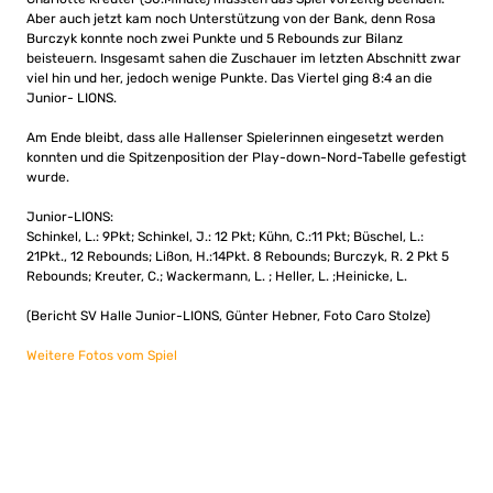
Aber auch jetzt kam noch Unterstützung von der Bank, denn Rosa
Burczyk konnte noch zwei Punkte und 5 Rebounds zur Bilanz
beisteuern. Insgesamt sahen die Zuschauer im letzten Abschnitt zwar
viel hin und her, jedoch wenige Punkte. Das Viertel ging 8:4 an die
Junior- LIONS.
Am Ende bleibt, dass alle Hallenser Spielerinnen eingesetzt werden
konnten und die Spitzenposition der Play-down-Nord-Tabelle gefestigt
wurde.
Junior-LIONS:
Schinkel, L.: 9Pkt; Schinkel, J.: 12 Pkt; Kühn, C.:11 Pkt; Büschel, L.:
21Pkt., 12 Rebounds; Lißon, H.:14Pkt. 8 Rebounds; Burczyk, R. 2 Pkt 5
Rebounds; Kreuter, C.; Wackermann, L. ; Heller, L. ;Heinicke, L.
(Bericht SV Halle Junior-LIONS, Günter Hebner, Foto Caro Stolze)
Weitere Fotos vom Spiel