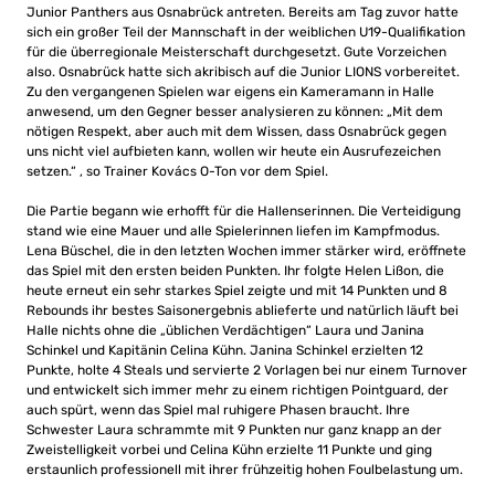
Junior Panthers aus Osnabrück antreten. Bereits am Tag zuvor hatte
sich ein großer Teil der Mannschaft in der weiblichen U19-Qualifikation
für die überregionale Meisterschaft durchgesetzt. Gute Vorzeichen
also. Osnabrück hatte sich akribisch auf die Junior LIONS vorbereitet.
Zu den vergangenen Spielen war eigens ein Kameramann in Halle
anwesend, um den Gegner besser analysieren zu können: „Mit dem
nötigen Respekt, aber auch mit dem Wissen, dass Osnabrück gegen
uns nicht viel aufbieten kann, wollen wir heute ein Ausrufezeichen
setzen.“ , so Trainer Kovács O-Ton vor dem Spiel.
Die Partie begann wie erhofft für die Hallenserinnen. Die Verteidigung
stand wie eine Mauer und alle Spielerinnen liefen im Kampfmodus.
Lena Büschel, die in den letzten Wochen immer stärker wird, eröffnete
das Spiel mit den ersten beiden Punkten. Ihr folgte Helen Lißon, die
heute erneut ein sehr starkes Spiel zeigte und mit 14 Punkten und 8
Rebounds ihr bestes Saisonergebnis ablieferte und natürlich läuft bei
Halle nichts ohne die „üblichen Verdächtigen“ Laura und Janina
Schinkel und Kapitänin Celina Kühn. Janina Schinkel erzielten 12
Punkte, holte 4 Steals und servierte 2 Vorlagen bei nur einem Turnover
und entwickelt sich immer mehr zu einem richtigen Pointguard, der
auch spürt, wenn das Spiel mal ruhigere Phasen braucht. Ihre
Schwester Laura schrammte mit 9 Punkten nur ganz knapp an der
Zweistelligkeit vorbei und Celina Kühn erzielte 11 Punkte und ging
erstaunlich professionell mit ihrer frühzeitig hohen Foulbelastung um.