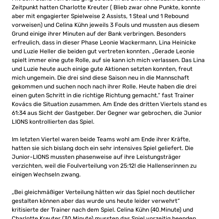
Zeitpunkt hatten Charlotte Kreuter ( Blieb zwar ohne Punkte, konnte
aber mit engagierter Spielweise 2 Assists, 1 Steal und 1 Rebound
vorweisen) und Celina Kühn jeweils 3 Fouls und mussten aus diesem
Grund einige ihrer Minuten auf der Bank verbringen. Besonders
erfreulich, dass in dieser Phase Leonie Wackermann, Lina Heinicke
und Luzie Heller die beiden gut vertreten konnten. „Gerade Leonie
spielt immer eine gute Rolle, auf sie kann ich mich verlassen. Das Lina
und Luzie heute auch einige gute Aktionen setzten konnten, freut
mich ungemein. Die drei sind diese Saison neu in die Mannschaft
gekommen und suchen noch nach ihrer Rolle. Heute haben die drei
einen guten Schritt in die richtige Richtung gemacht.“ fast Trainer
Kovács die Situation zusammen. Am Ende des dritten Viertels stand es
61:34 aus Sicht der Gastgeber. Der Gegner war gebrochen, die Junior
LIONS kontrollierten das Spiel.
Im letzten Viertel waren beide Teams wohl am Ende ihrer Kräfte,
hatten sie sich bislang doch ein sehr intensives Spiel geliefert. Die
Junior-LIONS mussten phasenweise auf ihre Leistungsträger
verzichten, weil die Foulverteilung von 25:12! die Hallenserinnen zu
einigen Wechseln zwang.
„Bei gleichmäßiger Verteilung hätten wir das Spiel noch deutlicher
gestalten können aber das wurde uns heute leider verwehrt“
kritisierte der Trainer nach dem Spiel. Celina Kühn (40.Minute) und
Charlotte Kreuter (30.Minute) mussten das Spiel vorzeitig beenden.