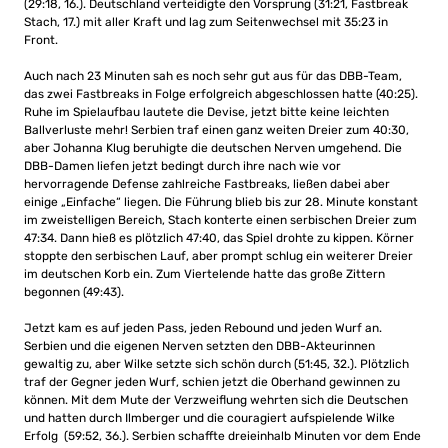
(29:18, 16.). Deutschland verteidigte den Vorsprung (31:21, Fastbreak
Stach, 17.) mit aller Kraft und lag zum Seitenwechsel mit 35:23 in
Front.
Auch nach 23 Minuten sah es noch sehr gut aus für das DBB-Team,
das zwei Fastbreaks in Folge erfolgreich abgeschlossen hatte (40:25).
Ruhe im Spielaufbau lautete die Devise, jetzt bitte keine leichten
Ballverluste mehr! Serbien traf einen ganz weiten Dreier zum 40:30,
aber Johanna Klug beruhigte die deutschen Nerven umgehend. Die
DBB-Damen liefen jetzt bedingt durch ihre nach wie vor
hervorragende Defense zahlreiche Fastbreaks, ließen dabei aber
einige „Einfache“ liegen. Die Führung blieb bis zur 28. Minute konstant
im zweistelligen Bereich, Stach konterte einen serbischen Dreier zum
47:34. Dann hieß es plötzlich 47:40, das Spiel drohte zu kippen. Körner
stoppte den serbischen Lauf, aber prompt schlug ein weiterer Dreier
im deutschen Korb ein. Zum Viertelende hatte das große Zittern
begonnen (49:43).
Jetzt kam es auf jeden Pass, jeden Rebound und jeden Wurf an.
Serbien und die eigenen Nerven setzten den DBB-Akteurinnen
gewaltig zu, aber Wilke setzte sich schön durch (51:45, 32.). Plötzlich
traf der Gegner jeden Wurf, schien jetzt die Oberhand gewinnen zu
können. Mit dem Mute der Verzweiflung wehrten sich die Deutschen
und hatten durch Ilmberger und die couragiert aufspielende Wilke
Erfolg (59:52, 36.). Serbien schaffte dreieinhalb Minuten vor dem Ende