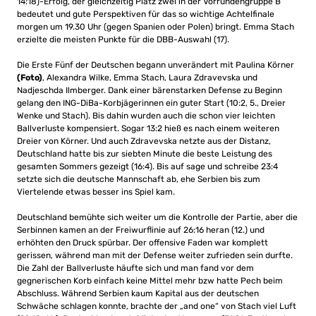
14:18)-Erfolg, der gleichzeitig Platz zwei in der Vorrundengruppe B
bedeutet und gute Perspektiven für das so wichtige Achtelfinale
morgen um 19.30 Uhr (gegen Spanien oder Polen) bringt. Emma Stach
erzielte die meisten Punkte für die DBB-Auswahl (17).
Die Erste Fünf der Deutschen begann unverändert mit Paulina Körner
(Foto)
, Alexandra Wilke, Emma Stach, Laura Zdravevska und
Nadjeschda Ilmberger. Dank einer bärenstarken Defense zu Beginn
gelang den ING-DiBa-Korbjägerinnen ein guter Start (10:2, 5., Dreier
Wenke und Stach). Bis dahin wurden auch die schon vier leichten
Ballverluste kompensiert. Sogar 13:2 hieß es nach einem weiteren
Dreier von Körner. Und auch Zdravevska netzte aus der Distanz,
Deutschland hatte bis zur siebten Minute die beste Leistung des
gesamten Sommers gezeigt (16:4). Bis auf sage und schreibe 23:4
setzte sich die deutsche Mannschaft ab, ehe Serbien bis zum
Viertelende etwas besser ins Spiel kam.
Deutschland bemühte sich weiter um die Kontrolle der Partie, aber die
Serbinnen kamen an der Freiwurflinie auf 26:16 heran (12.) und
erhöhten den Druck spürbar. Der offensive Faden war komplett
gerissen, während man mit der Defense weiter zufrieden sein durfte.
Die Zahl der Ballverluste häufte sich und man fand vor dem
gegnerischen Korb einfach keine Mittel mehr bzw hatte Pech beim
Abschluss. Während Serbien kaum Kapital aus der deutschen
Schwäche schlagen konnte, brachte der „and one“ von Stach viel Luft