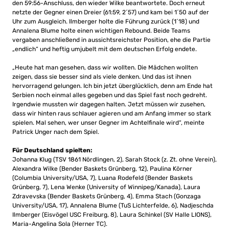
den 59:56-Anschluss, den wieder Wilke beantwortete. Doch erneut
netzte der Gegner einen Dreier (61:59, 2´57) und kam bei 1´50 auf der
Uhr zum Ausgleich. Ilmberger holte die Führung zurück (1´18) und
Annalena Blume holte einen wichtigen Rebound. Beide Teams
vergaben anschließend in aussichtsreichster Position, ehe die Partie
„endlich“ und heftig umjubelt mit dem deutschen Erfolg endete.
„Heute hat man gesehen, dass wir wollten. Die Mädchen wollten
zeigen, dass sie besser sind als viele denken. Und das ist ihnen
hervorragend gelungen. Ich bin jetzt überglücklich, denn am Ende hat
Serbien noch einmal alles gegeben und das Spiel fast noch gedreht.
Irgendwie mussten wir dagegen halten. Jetzt müssen wir zusehen,
dass wir hinten raus schlauer agieren und am Anfang immer so stark
spielen. Mal sehen, wer unser Gegner im Achtelfinale wird“, meinte
Patrick Unger nach dem Spiel.
Für Deutschland spielten:
Johanna Klug (TSV 1861 Nördlingen, 2), Sarah Stock (z. Zt. ohne Verein),
Alexandra Wilke (Bender Baskets Grünberg, 12), Paulina Körner
(Columbia University/USA, 7), Luana Rodefeld (Bender Baskets
Grünberg, 7), Lena Wenke (University of Winnipeg/Kanada), Laura
Zdravevska (Bender Baskets Grünberg, 4), Emma Stach (Gonzaga
University/USA, 17), Annalena Blume (TuS Lichterfelde, 6), Nadjeschda
Ilmberger (Eisvögel USC Freiburg, 8), Laura Schinkel (SV Halle LIONS),
Maria-Angelina Sola (Herner TC).