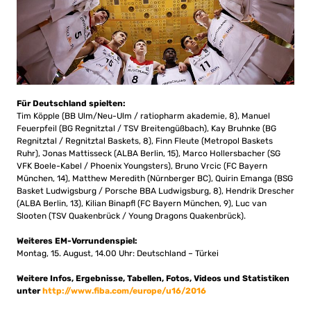
Für Deutschland spielten:
Tim Köpple (BB Ulm/Neu-Ulm / ratiopharm akademie, 8), Manuel
Feuerpfeil (BG Regnitztal / TSV Breitengüßbach), Kay Bruhnke (BG
Regnitztal / Regnitztal Baskets, 8), Finn Fleute (Metropol Baskets
Ruhr), Jonas Mattisseck (ALBA Berlin, 15), Marco Hollersbacher (SG
VFK Boele-Kabel / Phoenix Youngsters), Bruno Vrcic (FC Bayern
München, 14), Matthew Meredith (Nürnberger BC), Quirin Emanga (BSG
Basket Ludwigsburg / Porsche BBA Ludwigsburg, 8), Hendrik Drescher
(ALBA Berlin, 13), Kilian Binapfl (FC Bayern München, 9), Luc van
Slooten (TSV Quakenbrück / Young Dragons Quakenbrück).
Weiteres EM-Vorrundenspiel:
Montag, 15. August, 14.00 Uhr: Deutschland – Türkei
Weitere Infos, Ergebnisse, Tabellen, Fotos, Videos und Statistiken
unter
http://www.fiba.com/europe/u16/2016