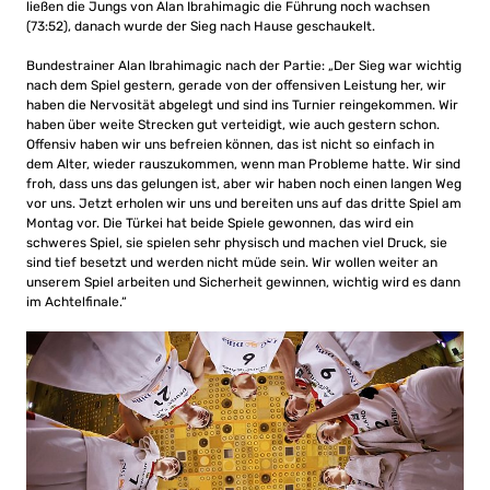
ließen die Jungs von Alan Ibrahimagic die Führung noch wachsen
(73:52), danach wurde der Sieg nach Hause geschaukelt.
Bundestrainer Alan Ibrahimagic nach der Partie: „Der Sieg war wichtig
nach dem Spiel gestern, gerade von der offensiven Leistung her, wir
haben die Nervosität abgelegt und sind ins Turnier reingekommen. Wir
haben über weite Strecken gut verteidigt, wie auch gestern schon.
Offensiv haben wir uns befreien können, das ist nicht so einfach in
dem Alter, wieder rauszukommen, wenn man Probleme hatte. Wir sind
froh, dass uns das gelungen ist, aber wir haben noch einen langen Weg
vor uns. Jetzt erholen wir uns und bereiten uns auf das dritte Spiel am
Montag vor. Die Türkei hat beide Spiele gewonnen, das wird ein
schweres Spiel, sie spielen sehr physisch und machen viel Druck, sie
sind tief besetzt und werden nicht müde sein. Wir wollen weiter an
unserem Spiel arbeiten und Sicherheit gewinnen, wichtig wird es dann
im Achtelfinale.“