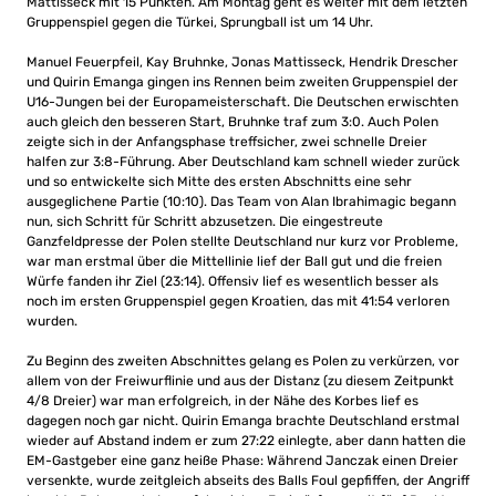
Mattisseck mit 15 Punkten. Am Montag geht es weiter mit dem letzten
Gruppenspiel gegen die Türkei, Sprungball ist um 14 Uhr.
Manuel Feuerpfeil, Kay Bruhnke, Jonas Mattisseck, Hendrik Drescher
und Quirin Emanga gingen ins Rennen beim zweiten Gruppenspiel der
U16-Jungen bei der Europameisterschaft. Die Deutschen erwischten
auch gleich den besseren Start, Bruhnke traf zum 3:0. Auch Polen
zeigte sich in der Anfangsphase treffsicher, zwei schnelle Dreier
halfen zur 3:8-Führung. Aber Deutschland kam schnell wieder zurück
und so entwickelte sich Mitte des ersten Abschnitts eine sehr
ausgeglichene Partie (10:10). Das Team von Alan Ibrahimagic begann
nun, sich Schritt für Schritt abzusetzen. Die eingestreute
Ganzfeldpresse der Polen stellte Deutschland nur kurz vor Probleme,
war man erstmal über die Mittellinie lief der Ball gut und die freien
Würfe fanden ihr Ziel (23:14). Offensiv lief es wesentlich besser als
noch im ersten Gruppenspiel gegen Kroatien, das mit 41:54 verloren
wurden.
Zu Beginn des zweiten Abschnittes gelang es Polen zu verkürzen, vor
allem von der Freiwurflinie und aus der Distanz (zu diesem Zeitpunkt
4/8 Dreier) war man erfolgreich, in der Nähe des Korbes lief es
dagegen noch gar nicht. Quirin Emanga brachte Deutschland erstmal
wieder auf Abstand indem er zum 27:22 einlegte, aber dann hatten die
EM-Gastgeber eine ganz heiße Phase: Während Janczak einen Dreier
versenkte, wurde zeitgleich abseits des Balls Foul gepfiffen, der Angriff