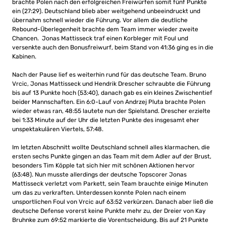
brachte Polen nach den erfolgreichen Freiwürfen somit fünf Punkte
ein (27:29). Deutschland blieb aber weitgehend unbeeindruckt und
übernahm schnell wieder die Führung. Vor allem die deutliche
Rebound-Überlegenheit brachte dem Team immer wieder zweite
Chancen. Jonas Mattisseck traf einen Korbleger mit Foul und
versenkte auch den Bonusfreiwurf, beim Stand von 41:36 ging es in die
Kabinen.
Nach der Pause lief es weiterhin rund für das deutsche Team. Bruno
Vrcic, Jonas Mattisseck und Hendrik Drescher schraubte die Führung
bis auf 13 Punkte hoch (53:40), danach gab es ein kleines Zwischentief
beider Mannschaften. Ein 6:0-Lauf von Andrzej Pluta brachte Polen
wieder etwas ran, 48:55 lautete nun der Spielstand. Drescher erzielte
bei 1:33 Minute auf der Uhr die letzten Punkte des insgesamt eher
unspektakulären Viertels, 57:48.
Im letzten Abschnitt wollte Deutschland schnell alles klarmachen, die
ersten sechs Punkte gingen an das Team mit dem Adler auf der Brust,
besonders Tim Köpple tat sich hier mit schönen Aktionen hervor
(63:48). Nun musste allerdings der deutsche Topscorer Jonas
Mattisseck verletzt vom Parkett, sein Team brauchte einige Minuten
um das zu verkraften. Unterdessen konnte Polen nach einem
unsportlichen Foul von Vrcic auf 63:52 verkürzen. Danach aber ließ die
deutsche Defense vorerst keine Punkte mehr zu, der Dreier von Kay
Bruhnke zum 69:52 markierte die Vorentscheidung. Bis auf 21 Punkte