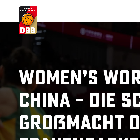
Suchvorschläge
Lorem Ipsum
Dolor Sit
Amet Valputo
Women’s Wor
China – Die 
Großmacht d