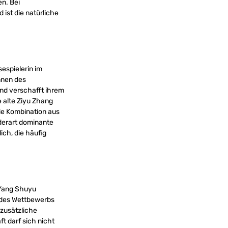
en. Bei
 ist die natürliche
espielerin im
nnen des
 und verschafft ihrem
 alte Ziyu Zhang
Die Kombination aus
 derart dominante
ch, die häufig
 Yang Shuyu
n des Wettbewerbs
 zusätzliche
t darf sich nicht