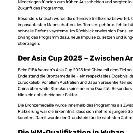
Niederlagen führten zum frühen Ausscheiden und sorgten in C
Zukunft des Programms.
Besonders kritisch wurde die offensive Ineffizienz bewertet.
imposantesten Mannschaften des Turniers gehörte, fehlte h
schnelle Defensivsysteme. Im Rückblick erwies sich Paris je
zwang das Programm dazu, neue Impulse zu setzen und jüng
übertragen.
Der Asia Cup 2025 – Zwischen A
Beim FIBA Women’s Asia Cup 2025 trat China mit dem Ziel an
Ende stand die Bronzemedaille – ein respektables Ergebnis,
zurückblieb. Vor allem Australien und Japan präsentierten si
China über weite Strecken seine enorme Qualität. Besonders 
blieb ein entscheidender Faktor.
Die Bronzemedaille wurde innerhalb des Programms als Zwisch
Platzierung war die Erkenntnis, dass sich mehrere jüngere S
konnten. Damit wurde der Grundstein für die nächsten Jahre 
Die WM-Qualifikation in Wuhan