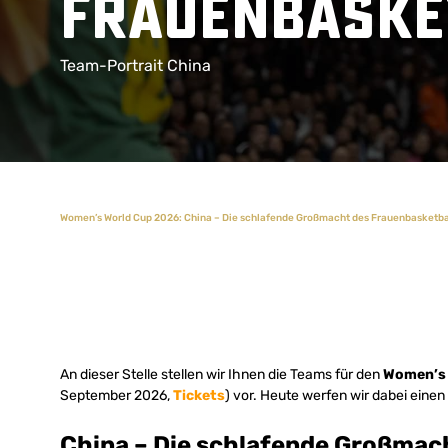
Frauenbaske
Team-Portrait China
Women’s World Cup 2026: China – Die schlafende Großmacht des Frauenbasketba
An dieser Stelle stellen wir Ihnen die Teams für den
Women’s 
September 2026,
Tickets
) vor. Heute werfen wir dabei einen 
China – Die schlafende Großmac