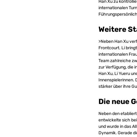
Han Xu zu kontrolli
internationalen Turn
Führungspersönlich
Weitere St
>Neben Han Xu verfü
Frontcourt. Li bri
internationalen Frau
Team zahlreiche zw
zur Verfügung, die 
Han Xu, Li Yueru un
Innenspielerinnen.
stärker über ihre 
Die neue G
Neben den etablier
entwickelte sich be
und wurde in das All
Dynamik. Gerade die