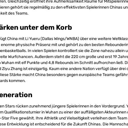
eren. Gleichzeitig eröffnet ihre Aufmerksamkeit Räume für Mitspielerinn
ieren gehört sie regelmäßig zu den effektivsten Spielerinnen Chinas und
keit des Teams.
ärken unter dem Korb
gt China mit Li Yueru (Dallas Wings/WNBA) über eine weitere Weltklass
ngt enorme physische Präsenz mit und gehört zu den besten Rebounderi
enbasketballs. In vielen Spielen kontrolliert sie die Zone nahezu allein
eite Wurfchancen. Außerdem steht die 220 cm große und erst 19 Jahre
in Wuhan mit elf Punkte und 4,8 Rebounds im Schnitt aufhorchen ließ. 
d Ziyu Zhang ist einzigartig. Kaum eine andere Nation verfügt über drei
 Diese Stärke macht China besonders gegen europäische Teams gefährli
Guards kommen.
eneration
ten Stars rücken zunehmend jüngere Spielerinnen in den Vordergrund.
im Qualifikationsturnier in Wuhan zu einer der auffälligsten Akteurinne
-Star Five gewählt. Ihre Athletik und Vielseitigkeit verleihen dem Team
se Entwicklung ist entscheidend für die Zukunft Chinas. Die Mannschaf