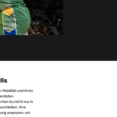
lls
 Mobilität und ihren
rendsten
 Han Xu nicht nur in
bschließen. Ihre
gung anpassen, um