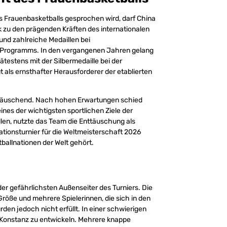
s Frauenbasketballs gesprochen wird, darf China
k zu den prägenden Kräften des internationalen
und zahlreiche Medaillen bei
s Programms. In den vergangenen Jahren gelang
testens mit der Silbermedaille bei der
 als ernsthafter Herausforderer der etablierten
enttäuschend. Nach hohen Erwartungen schied
nes der wichtigsten sportlichen Ziele der
llen, nutzte das Team die Enttäuschung als
ationsturnier für die Weltmeisterschaft 2026
tballnationen der Welt gehört.
der gefährlichsten Außenseiter des Turniers. Die
röße und mehrere Spielerinnen, die sich in den
rden jedoch nicht erfüllt. In einer schwierigen
Konstanz zu entwickeln. Mehrere knappe