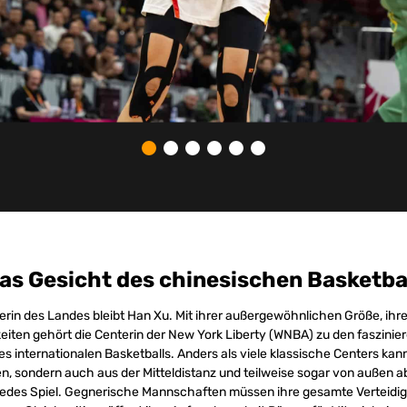
as Gesicht des chinesischen Basketba
lerin des Landes bleibt Han Xu. Mit ihrer außergewöhnlichen Größe, ihrer
iten gehört die Centerin der New York Liberty (WNBA) zu den faszinie
es internationalen Basketballs. Anders als viele klassische Centers kann
, sondern auch aus der Mitteldistanz und teilweise sogar von außen a
jedes Spiel. Gegnerische Mannschaften müssen ihre gesamte Verteidi